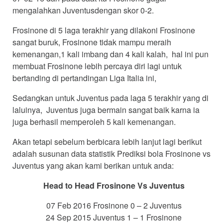
mengalahkan Juventusdengan skor 0-2.
Frosinone di 5 laga terakhir yang dilakoni Frosinone
sangat buruk, Frosinone tidak mampu meraih
kemenangan,1 kali imbang dan 4 kali kalah, hal ini pun
membuat Frosinone lebih percaya diri lagi untuk
bertanding di pertandingan Liga Italia ini,
Sedangkan untuk Juventus pada laga 5 terakhir yang di
laluinya, Juventus juga bermain sangat baik karna ia
juga berhasil memperoleh 5 kali kemenangan.
Akan tetapi sebelum berbicara lebih lanjut lagi berikut
adalah susunan data statistik Prediksi bola Frosinone vs
Juventus yang akan kami berikan untuk anda:
Head to Head Frosinone Vs Juventus
07 Feb 2016 Frosinone 0 – 2 Juventus
24 Sep 2015 Juventus 1 – 1 Frosinone