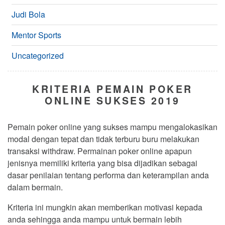
Judi Bola
Mentor Sports
Uncategorized
KRITERIA PEMAIN POKER
ONLINE SUKSES 2019
Pemain poker online yang sukses mampu mengalokasikan
modal dengan tepat dan tidak terburu buru melakukan
transaksi withdraw. Permainan poker online apapun
jenisnya memiliki kriteria yang bisa dijadikan sebagai
dasar penilaian tentang performa dan keterampilan anda
dalam bermain.
Kriteria ini mungkin akan memberikan motivasi kepada
anda sehingga anda mampu untuk bermain lebih