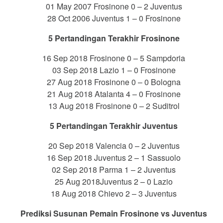
01 May 2007 Frosinone 0 – 2 Juventus
28 Oct 2006 Juventus 1 – 0 Frosinone
5 Pertandingan Terakhir Frosinone
16 Sep 2018 Frosinone 0 – 5 Sampdoria
03 Sep 2018 Lazio 1 – 0 Frosinone
27 Aug 2018 Frosinone 0 – 0 Bologna
21 Aug 2018 Atalanta 4 – 0 Frosinone
13 Aug 2018 Frosinone 0 – 2 Suditrol
5 Pertandingan Terakhir Juventus
20 Sep 2018 Valencia 0 – 2 Juventus
16 Sep 2018 Juventus 2 – 1 Sassuolo
02 Sep 2018 Parma 1 – 2 Juventus
25 Aug 2018Juventus 2 – 0 Lazio
18 Aug 2018 Chievo 2 – 3 Juventus
Prediksi Susunan Pemain Frosinone vs Juventus