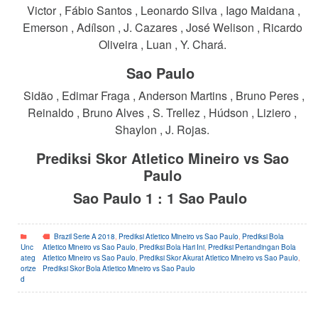
Victor , Fábio Santos , Leonardo Silva , Iago Maidana ,
Emerson , Adílson , J. Cazares , José Welison , Ricardo
Oliveira , Luan , Y. Chará.
Sao Paulo
Sidão , Edimar Fraga , Anderson Martins , Bruno Peres ,
Reinaldo , Bruno Alves , S. Trellez , Húdson , Liziero ,
Shaylon , J. Rojas.
Prediksi Skor
Atletico Mineiro vs Sao
Paulo
Sao Paulo
1
: 1
Sao Paulo
Brazil Serie A 2018
,
Prediksi Atletico Mineiro vs Sao Paulo
,
Prediksi Bola
Unc
Atletico Mineiro vs Sao Paulo
,
Prediksi Bola Hari Ini
,
Prediksi Pertandingan Bola
ateg
Atletico Mineiro vs Sao Paulo
,
Prediksi Skor Akurat Atletico Mineiro vs Sao Paulo
,
orize
Prediksi Skor Bola Atletico Mineiro vs Sao Paulo
d