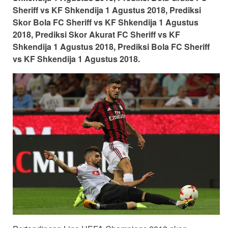
Sheriff vs KF Shkendija 1 Agustus 2018, Prediksi
Skor Bola FC Sheriff vs KF Shkendija 1 Agustus
2018, Prediksi Skor Akurat FC Sheriff vs KF
Shkendija 1 Agustus 2018, Prediksi Bola FC Sheriff
vs KF Shkendija 1 Agustus 2018.