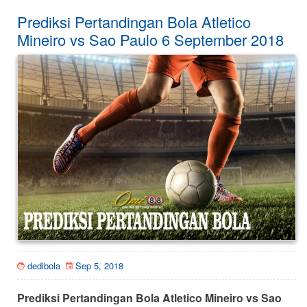
Prediksi Pertandingan Bola Atletico
Mineiro vs Sao Paulo 6 September 2018
dedibola
Sep 5, 2018
Prediksi Pertandingan Bola Atletico Mineiro vs Sao