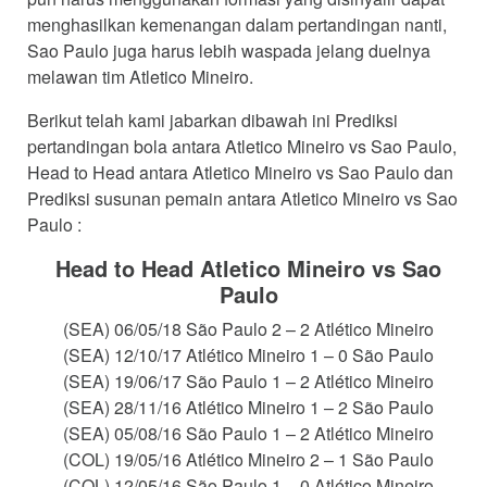
menghasilkan kemenangan dalam pertandingan nanti,
Sao Paulo juga harus lebih waspada jelang duelnya
melawan tim Atletico Mineiro.
Berikut telah kami jabarkan dibawah ini Prediksi
pertandingan bola antara Atletico Mineiro vs Sao Paulo,
Head to Head antara Atletico Mineiro vs Sao Paulo dan
Prediksi susunan pemain antara Atletico Mineiro vs Sao
Paulo :
Head to Head Atletico Mineiro vs Sao
Paulo
(SEA) 06/05/18 São Paulo 2 – 2 Atlético Mineiro
(SEA) 12/10/17 Atlético Mineiro 1 – 0 São Paulo
(SEA) 19/06/17 São Paulo 1 – 2 Atlético Mineiro
(SEA) 28/11/16 Atlético Mineiro 1 – 2 São Paulo
(SEA) 05/08/16 São Paulo 1 – 2 Atlético Mineiro
(COL) 19/05/16 Atlético Mineiro 2 – 1 São Paulo
(COL) 12/05/16 São Paulo 1 – 0 Atlético Mineiro