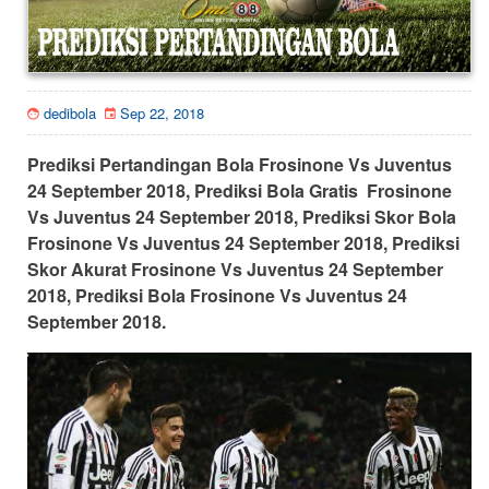
dedibola
Sep 22, 2018
Prediksi Pertandingan Bola Frosinone Vs Juventus
24 September 2018, Prediksi Bola Gratis Frosinone
Vs Juventus 24 September 2018, Prediksi Skor Bola
Frosinone Vs Juventus 24 September 2018, Prediksi
Skor Akurat Frosinone Vs Juventus 24 September
2018, Prediksi Bola Frosinone Vs Juventus 24
September 2018.