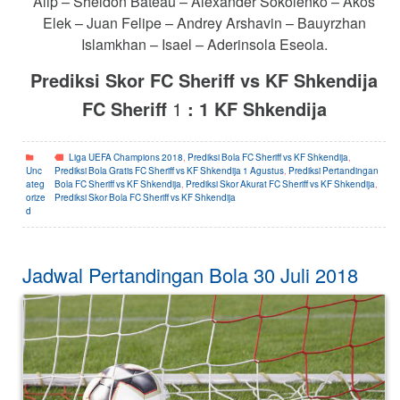
Alip – Sheldon Bateau – Alexander Sokolenko – Akos
Elek – Juan Felipe – Andrey Arshavin – Bauyrzhan
Islamkhan – Isael – Aderinsola Eseola.
Prediksi Skor
FC Sheriff vs KF Shkendija
FC Sheriff
1
: 1
KF Shkendija
Liga UEFA Champions 2018
,
Prediksi Bola FC Sheriff vs KF Shkendija
,
Unc
Prediksi Bola Gratis FC Sheriff vs KF Shkendija 1 Agustus
,
Prediksi Pertandingan
ateg
Bola FC Sheriff vs KF Shkendija
,
Prediksi Skor Akurat FC Sheriff vs KF Shkendija
,
orize
Prediksi Skor Bola FC Sheriff vs KF Shkendija
d
Jadwal Pertandingan Bola 30 Juli 2018