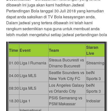
dibawah ini juga akan kami hadirkan Jadwal
Pertandingan Bola tanggal 30 Juli 2018 yang kemudian
dapat anda saksikan di TV Bola kesayangan anda.
Dalam jadwal yang tertera dibawah ini telah kami
rangkum sedemikian rupa guna untuk membuat anda
lebih mudah mengetahui setiap jadwal pertandingan bola
Siaran
Time
Event
Team
Live
Steaua Bucuresti vs
01.00
Liga I Rumania
Streaming
Dinamo Bucuresti
Seattle Sounders vs
beIN
04.00
Liga MLS
New York City FC
Sports 3
Los Angeles Galaxy
beIN
08:30
Liga MLS
vs Orlando City
Sports 3
PSIS Semarang vs
18.30
Liga 1
Indosiar
PSM Makassar
International