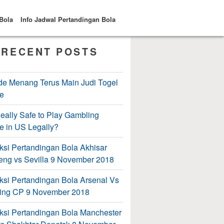
 Bola
Info Jadwal Pertandingan Bola
RECENT POSTS
e Menang Terus Main Judi Togel
e
 Really Safe to Play Gambling
e in US Legally?
ksi Pertandingan Bola Akhisar
ng vs Sevilla 9 November 2018
ksi Pertandingan Bola Arsenal Vs
ting CP 9 November 2018
ksi Pertandingan Bola Manchester