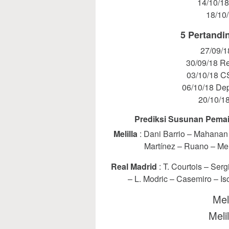
14/10/18
18/10/
5 Pertandi
27/09/1
30/09/18 Re
03/10/18 C
06/10/18 Dep
20/10/18
Prediksi Susunan Pemain
Melilla
: Dani Barrio – Mahanan
Martínez – Ruano – Men
Real Madrid
: T. Courtois – Ser
– L. Modric – Casemiro – I
Mel
Meli