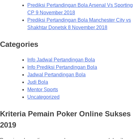
Prediksi Pertandingan Bola Arsenal Vs Sporting
CP 9 November 2018
Prediksi Pertandingan Bola Manchester City vs
Shakhtar Donetsk 8 November 2018
Categories
Info Jadwal Pertandingan Bola
Info Prediksi Pertandingan Bola
Jadwal Pertandingan Bola
Judi Bola
Mentor Sports
Uncategorized
Kriteria Pemain Poker Online Sukses
2019