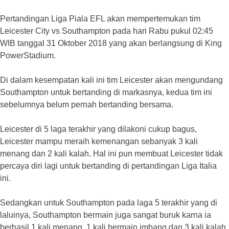
Pertandingan Liga Piala EFL akan mempertemukan tim
Leicester City vs Southampton pada hari Rabu pukul 02:45
WIB tanggal 31 Oktober 2018 yang akan berlangsung di King
PowerStadium.
Di dalam kesempatan kali ini tim Leicester akan mengundang
Southampton untuk bertanding di markasnya, kedua tim ini
sebelumnya belum pernah bertanding bersama.
Leicester di 5 laga terakhir yang dilakoni cukup bagus,
Leicester mampu meraih kemenangan sebanyak 3 kali
menang dan 2 kali kalah. Hal ini pun membuat Leicester tidak
percaya diri lagi untuk bertanding di pertandingan Liga Italia
ini.
Sedangkan untuk Southampton pada laga 5 terakhir yang di
laluinya, Southampton bermain juga sangat buruk karna ia
berhasil 1 kali menang, 1 kali bermain imbang dan 3 kali kalah.