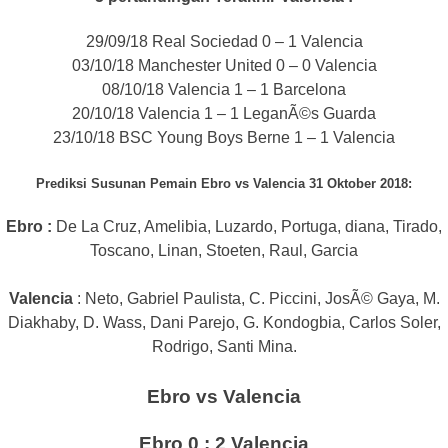
29/09/18 Real Sociedad 0 – 1 Valencia
03/10/18 Manchester United 0 – 0 Valencia
08/10/18 Valencia 1 – 1 Barcelona
20/10/18 Valencia 1 – 1 LeganÃ©s Guarda
23/10/18 BSC Young Boys Berne 1 – 1 Valencia
Prediksi Susunan Pemain Ebro vs Valencia 31 Oktober 2018:
Ebro :
De La Cruz, Amelibia, Luzardo, Portuga, diana, Tirado,
Toscano, Linan, Stoeten, Raul, Garcia
Valencia
: Neto, Gabriel Paulista, C. Piccini, JosÃ© Gaya, M.
Diakhaby, D. Wass, Dani Parejo, G. Kondogbia, Carlos Soler,
Rodrigo, Santi Mina.
Ebro vs Valencia
Ebro 0 : 2 Valencia