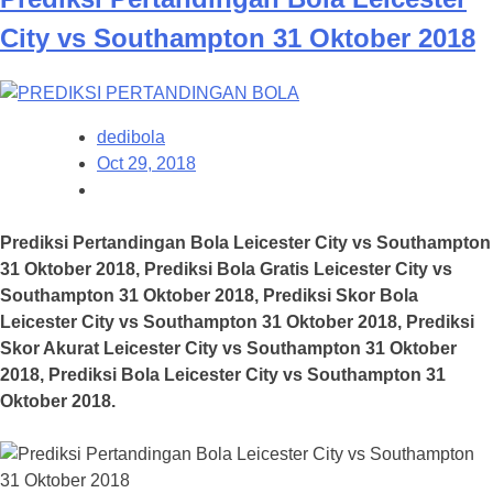
City vs Southampton 31 Oktober 2018
dedibola
Oct 29, 2018
Prediksi Pertandingan Bola Leicester City vs Southampton
31 Oktober 2018, Prediksi Bola Gratis Leicester City vs
Southampton 31 Oktober 2018, Prediksi Skor Bola
Leicester City vs Southampton 31 Oktober 2018, Prediksi
Skor Akurat Leicester City vs Southampton 31 Oktober
2018, Prediksi Bola Leicester City vs Southampton 31
Oktober 2018.