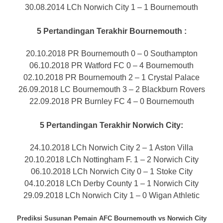
30.08.2014 LCh Norwich City 1 – 1 Bournemouth
5 Pertandingan Terakhir Bournemouth :
20.10.2018 PR Bournemouth 0 – 0 Southampton
06.10.2018 PR Watford FC 0 – 4 Bournemouth
02.10.2018 PR Bournemouth 2 – 1 Crystal Palace
26.09.2018 LC Bournemouth 3 – 2 Blackburn Rovers
22.09.2018 PR Burnley FC 4 – 0 Bournemouth
5 Pertandingan Terakhir Norwich City:
24.10.2018 LCh Norwich City 2 – 1 Aston Villa
20.10.2018 LCh Nottingham F. 1 – 2 Norwich City
06.10.2018 LCh Norwich City 0 – 1 Stoke City
04.10.2018 LCh Derby County 1 – 1 Norwich City
29.09.2018 LCh Norwich City 1 – 0 Wigan Athletic
Prediksi Susunan Pemain AFC Bournemouth vs Norwich City