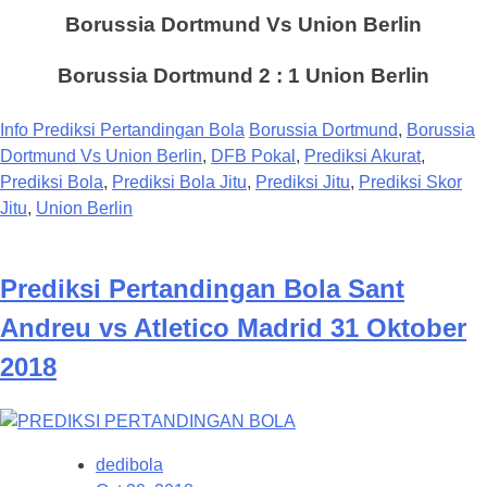
Borussia Dortmund Vs Union Berlin
Borussia Dortmund 2 : 1 Union Berlin
Info Prediksi Pertandingan Bola
Borussia Dortmund
,
Borussia
Dortmund Vs Union Berlin
,
DFB Pokal
,
Prediksi Akurat
,
Prediksi Bola
,
Prediksi Bola Jitu
,
Prediksi Jitu
,
Prediksi Skor
Jitu
,
Union Berlin
Prediksi Pertandingan Bola Sant
Andreu vs Atletico Madrid 31 Oktober
2018
dedibola