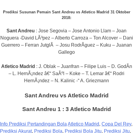
Prediksi Susunan Pemain Sant Andreu vs Atletico Madrid 31 Oktober
2018:
Sant Andreu
: Jose Segovia – Jose Antonio Llam – Joan
Noguera -David LÃ³pez – Alberto Carroza – Ton Alcover – Dani
Guerrero – Ferran JutglÃ – Josu RodrÃ­guez – Kuku – Juanan
Gallego
Atletico Madrid
: J. Oblak – Juanfran – Filipe Luis – D. GodÃ­n
– L. HernÃ¡ndez â€“ SaÃºl – Koke – T. Lemar â€“ Rodri
HernÃ¡ndez – N. Kalinic -“ A. Griezmann
Sant Andreu vs Atletico Madrid
Sant Andreu 1 : 3 Atletico Madrid
Info Prediksi Pertandingan Bola
Atletico Madrid
,
Copa Del Rey
,
Prediksi Akurat
,
Prediksi Bola
,
Prediksi Bola Jitu
,
Prediksi Jitu
,