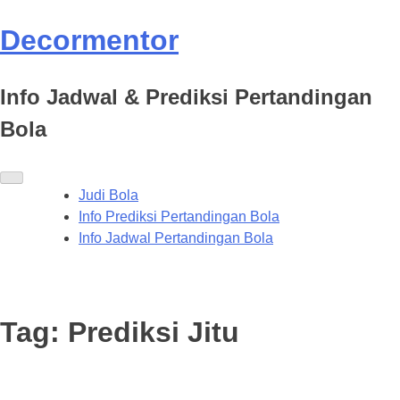
Decormentor
Info Jadwal & Prediksi Pertandingan
Bola
Judi Bola
Info Prediksi Pertandingan Bola
Info Jadwal Pertandingan Bola
Tag:
Prediksi Jitu