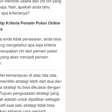
un memiliki usaha dan ciri ciri yang
aja. Nah, apakah anda tahu
i apa kriterianya?
tip Kriteria Pemain Poker Online
es
 anda tidak penasaran, anda bisa
ng mengetahui apa saja kriteria
erupakan ciri dari pemain poker
 yang akan menjadi pemain
:
iki kemampuan di atas rata rata,
 memiliki strategi lebih dari dua dan
 strategi itu bisa dikuasai dengan
 Tujuan penguasaan strategi yang
k adalah untuk dijadikan sebagai
atif saat satu strategi tidak bisa
ikan sebagai cara menjadi