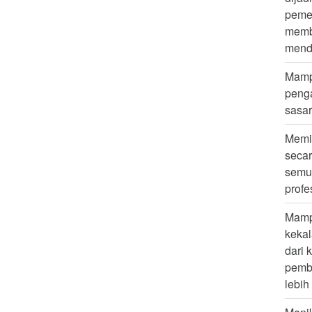
pemen
memb
mend
Mamp
penga
sasa
Memil
secar
semu
profe
Mamp
keka
dari 
pemb
lebih