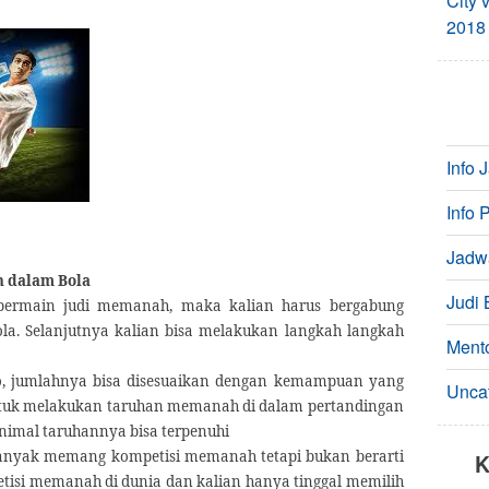
City 
2018
Info 
Info 
Jadwa
 dalam Bola
Judi 
ermain judi memanah, maka kalian harus bergabung
ola. Selanjutnya kalian bisa melakukan langkah langkah
Mento
to, jumlahnya bisa disesuaikan dengan kemampuan yang
Unca
untuk melakukan taruhan memanah di dalam pertandingan
nimal taruhannya bisa terpenuhi
banyak memang kompetisi memanah tetapi bukan berarti
etisi memanah di dunia dan kalian hanya tinggal memilih