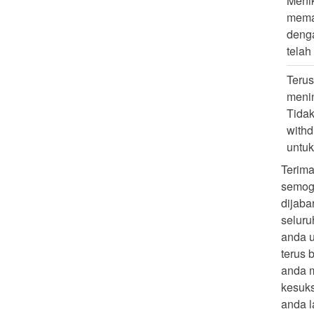
Meni
mema
denga
telah
Terus
meni
Tidak
withd
untuk
Terima
semoga
dijaba
selur
anda u
terus 
anda 
kesuk
anda l