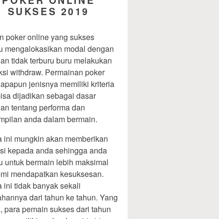
SUKSES 2019
 poker online yang sukses
 mengalokasikan modal dengan
dan tidak terburu buru melakukan
ksi withdraw. Permainan poker
 apapun jenisnya memiliki kriteria
isa dijadikan sebagai dasar
ian tentang performa dan
mpilan anda dalam bermain.
ia ini mungkin akan memberikan
si kepada anda sehingga anda
 untuk bermain lebih maksimal
emi mendapatkan kesuksesan.
a ini tidak banyak sekali
hannya dari tahun ke tahun. Yang
a, para pemain sukses dari tahun