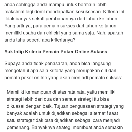
anda sehingga anda mampu untuk bermain lebih
maksimal lagi demi mendapatkan kesuksesan. Kriteria ini
tidak banyak sekali perubahannya dari tahun ke tahun.
Yang artinya, para pemain sukses dari tahun ke tahun
memiliki usaha dan ciri ciri yang sama saja. Nah, apakah
anda tahu seperti apa kriterianya?
Yuk Intip Kriteria Pemain Poker Online Sukses
Supaya anda tidak penasaran, anda bisa langsung
mengetahui apa saja kriteria yang merupakan ciri dari
pemain poker online yang akan menjadi pemain sukses:
Memiliki kemampuan di atas rata rata, yaitu memiliki
strategi lebih dari dua dan semua strategi itu bisa
dikuasai dengan baik. Tujuan penguasaan strategi yang
banyak adalah untuk dijadikan sebagai alternatif saat
satu strategi tidak bisa dijadikan sebagai cara menjadi
pemenang. Banyaknya strategi membuat anda semakin