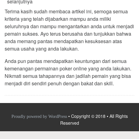
selanjutnya
Terima kasih sudah membaca artikel ini, semoga semua
kriteria yang telah dijabarkan mampu anda miliki
seluruhnya dan mampu mengantarkan anda untuk menjadi
pemain sukses. Ayo terus berusaha dan tunjukkan bahwa
anda memang pantas mendapatkan kesuksesan atas
semua usaha yang anda lakukan.
Anda pun pantas mendapatkan keuntungan dari semua
kemenangan permainan poker online yang anda lakukan.
Nikmati semua tahapannya dan jadilah pemain yang bisa
menjadi diri sendiri penuh dengan bakat dan skill.
•
Copyright © 2018 •
All Rights
Proudly powered by WordPress
Reserved