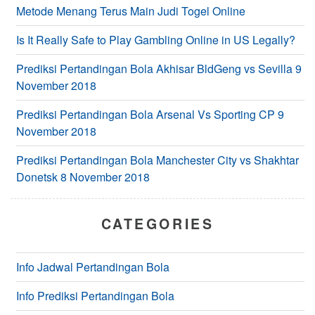
Metode Menang Terus Main Judi Togel Online
Is It Really Safe to Play Gambling Online in US Legally?
Prediksi Pertandingan Bola Akhisar BldGeng vs Sevilla 9
November 2018
Prediksi Pertandingan Bola Arsenal Vs Sporting CP 9
November 2018
Prediksi Pertandingan Bola Manchester City vs Shakhtar
Donetsk 8 November 2018
CATEGORIES
Info Jadwal Pertandingan Bola
Info Prediksi Pertandingan Bola