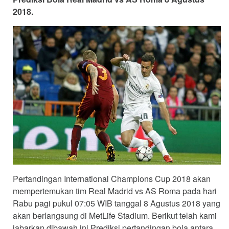
2018.
Pertandingan International Champions Cup 2018 akan
mempertemukan tim Real Madrid vs AS Roma pada hari
Rabu pagi pukul 07:05 WIB tanggal 8 Agustus 2018 yang
akan berlangsung di MetLife Stadium. Berikut telah kami
jabarkan dibawah ini Prediksi pertandingan bola antara