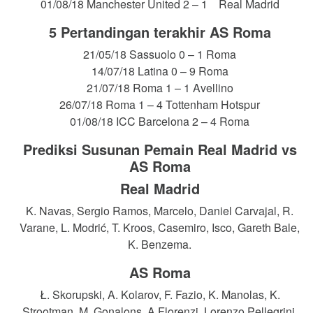
01/08/18 Manchester United 2 – 1 Real Madrid
5 Pertandingan terakhir
AS Roma
21/05/18 Sassuolo 0 – 1 Roma
14/07/18 Latina 0 – 9 Roma
21/07/18 Roma 1 – 1 Avellino
26/07/18 Roma 1 – 4 Tottenham Hotspur
01/08/18 ICC Barcelona 2 – 4 Roma
Prediksi Susunan Pemain
Real Madrid vs
AS Roma
Real Madrid
K. Navas, Sergio Ramos, Marcelo, Daniel Carvajal, R.
Varane, L. Modrić, T. Kroos, Casemiro, Isco, Gareth Bale,
K. Benzema.
AS Roma
Ł. Skorupski, A. Kolarov, F. Fazio, K. Manolas, K.
Strootman, M. Gonalons, A.Florenzi, Lorenzo Pellegrini,