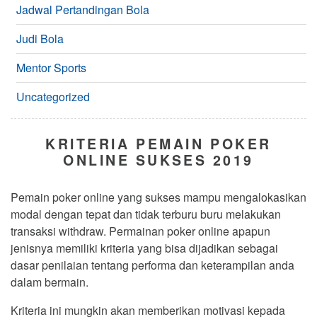
Jadwal Pertandingan Bola
Judi Bola
Mentor Sports
Uncategorized
KRITERIA PEMAIN POKER
ONLINE SUKSES 2019
Pemain poker online yang sukses mampu mengalokasikan
modal dengan tepat dan tidak terburu buru melakukan
transaksi withdraw. Permainan poker online apapun
jenisnya memiliki kriteria yang bisa dijadikan sebagai
dasar penilaian tentang performa dan keterampilan anda
dalam bermain.
Kriteria ini mungkin akan memberikan motivasi kepada