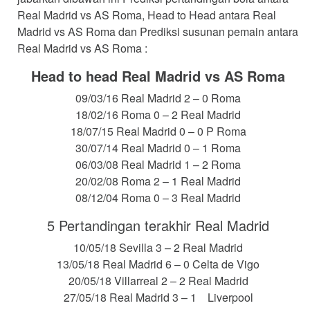
Real Madrid vs AS Roma, Head to Head antara Real
Madrid vs AS Roma dan Prediksi susunan pemain antara
Real Madrid vs AS Roma :
Head to head
Real Madrid vs AS Roma
09/03/16 Real Madrid 2 – 0 Roma
18/02/16 Roma 0 – 2 Real Madrid
18/07/15 Real Madrid 0 – 0 P Roma
30/07/14 Real Madrid 0 – 1 Roma
06/03/08 Real Madrid 1 – 2 Roma
20/02/08 Roma 2 – 1 Real Madrid
08/12/04 Roma 0 – 3 Real Madrid
5 Pertandingan terakhir Real Madrid
10/05/18 Sevilla 3 – 2 Real Madrid
13/05/18 Real Madrid 6 – 0 Celta de Vigo
20/05/18 Villarreal 2 – 2 Real Madrid
27/05/18 Real Madrid 3 – 1 Liverpool