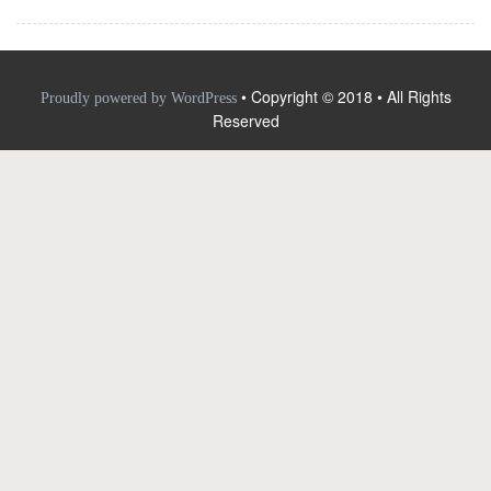
•
Copyright © 2018 •
All Rights
Proudly powered by WordPress
Reserved