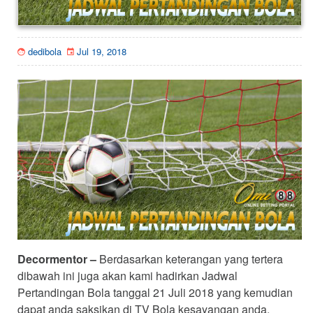
dedibola
Jul 19, 2018
Decormentor –
Berdasarkan keterangan yang tertera
dibawah ini juga akan kami hadirkan Jadwal
Pertandingan Bola tanggal 21 Juli 2018 yang kemudian
dapat anda saksikan di TV Bola kesayangan anda.