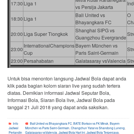
17:30
Liga 1
Ind
vs Persija Jakarta
Bali United vs
O
18:30
Liga 1
Bhayangkara FC
Ch
Shanghai SIPG vs
20:00
Liga Super Tiongkok
St
Guangzhou Evergrande
InternationalChampions
Bayern München vs
23:00
St
Cup
Paris Saint-Germain
23:00
Persahabatan
Galatasaray vsValencia
St
Untuk bisa menonton langsung Jadwal Bola dapat anda
klik pada bagian kolom siaran live yang sudah tertera
diatas. Demikian informasi Jadwal Seputar Bola,
Informasi Bola, Siaran Bola live, Jadwal Bola pada
tanggal 21 Juli 2018 yang dapat anda saksikan.
Info
Bali United vs Bhayangkara FC
,
BATE Borisov vs FK Minsk
,
Bayern
Jadwal
München vs Paris Saint-Germain
,
Changchun Yatai vs Shandong Luneng
,
Pertandin
Galatasaray vsValencia
,
Jadwal Bola Hari Ini
,
Jadwal Bola Terpercaya
,