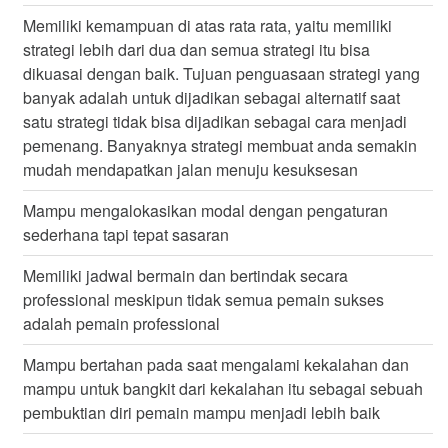
Memiliki kemampuan di atas rata rata, yaitu memiliki
strategi lebih dari dua dan semua strategi itu bisa
dikuasai dengan baik. Tujuan penguasaan strategi yang
banyak adalah untuk dijadikan sebagai alternatif saat
satu strategi tidak bisa dijadikan sebagai cara menjadi
pemenang. Banyaknya strategi membuat anda semakin
mudah mendapatkan jalan menuju kesuksesan
Mampu mengalokasikan modal dengan pengaturan
sederhana tapi tepat sasaran
Memiliki jadwal bermain dan bertindak secara
professional meskipun tidak semua pemain sukses
adalah pemain professional
Mampu bertahan pada saat mengalami kekalahan dan
mampu untuk bangkit dari kekalahan itu sebagai sebuah
pembuktian diri pemain mampu menjadi lebih baik