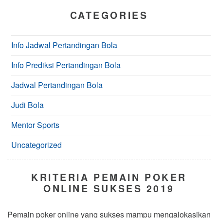
CATEGORIES
Info Jadwal Pertandingan Bola
Info Prediksi Pertandingan Bola
Jadwal Pertandingan Bola
Judi Bola
Mentor Sports
Uncategorized
KRITERIA PEMAIN POKER
ONLINE SUKSES 2019
Pemain poker online yang sukses mampu mengalokasikan