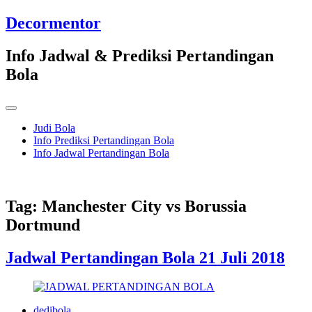
Decormentor
Info Jadwal & Prediksi Pertandingan
Bola
Judi Bola
Info Prediksi Pertandingan Bola
Info Jadwal Pertandingan Bola
Tag:
Manchester City vs Borussia
Dortmund
Jadwal Pertandingan Bola 21 Juli 2018
dedibola