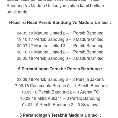
Bandung Vs Madura United yang akan kami berikan
untuk anda:
Head To Head Persib Bandung Vs Madura United
:
04.05.18 Madura United 2 – 1 Persib Bandung
19.10.17 Persib Bandung 0 – 0 Madura United
09.07.17 Madura United 3 – 1 Persib Bandung
08.10.16 Madura United 2 – 1 Persib Bandung
28.05.16 Persib Bandung 0 – 0 Madura United
5 Pertandingan Terakhir Persib Bandung
:
23.09.18 Persib Bandung 3 – 2 Persija Jakarta
17.09.18 Pusamania Borneo 0 – 1 Persib Bandung
13.09.18 Persib Bandung 2 – 0 Arema FC
10.08.18 Mitra Kukar 1 – 0 Persib Bandung
04.08.18 Persib Bandung 2 – 0 Sriwijaya
5 Pertandingan Terakhir Madura United
: