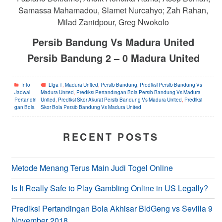
Samassa Mahamadou, Slamet Nurcahyo; Zah Rahan,
Milad Zanidpour, Greg Nwokolo
Persib Bandung Vs Madura United
Persib Bandung 2
– 0 Madura United
Info
Liga 1
,
Madura United
,
Persib Bandung
,
Prediksi Persib Bandung Vs
Jadwal
Madura United
,
Prediksi Pertandingan Bola Persib Bandung Vs Madura
Pertandin
United
,
Prediksi Skor Akurat Persib Bandung Vs Madura United
,
Prediksi
gan Bola
Skor Bola Persib Bandung Vs Madura United
RECENT POSTS
Metode Menang Terus Main Judi Togel Online
Is It Really Safe to Play Gambling Online in US Legally?
Prediksi Pertandingan Bola Akhisar BldGeng vs Sevilla 9
November 2018