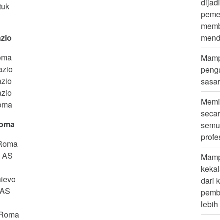
dijad
tuk
peme
memb
azio
mend
Roma
Mamp
azio
penga
azio
sasa
azio
Memil
Roma
secar
 Roma
semu
profe
 Roma
0 AS
Mamp
keka
ievo
dari 
 AS
pemb
lebih
 Roma