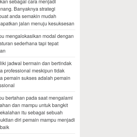
ikan sebagai cara menjadi
nang. Banyaknya strategi
uat anda semakin mudah
apatkan jalan menuju kesuksesan
u mengalokasikan modal dengan
turan sederhana tapi tepat
ran
iki jadwal bermain dan bertindak
a professional meskipun tidak
a pemain sukses adalah pemain
ssional
u bertahan pada saat mengalami
lahan dan mampu untuk bangkit
kekalahan itu sebagai sebuah
uktian diri pemain mampu menjadi
 baik