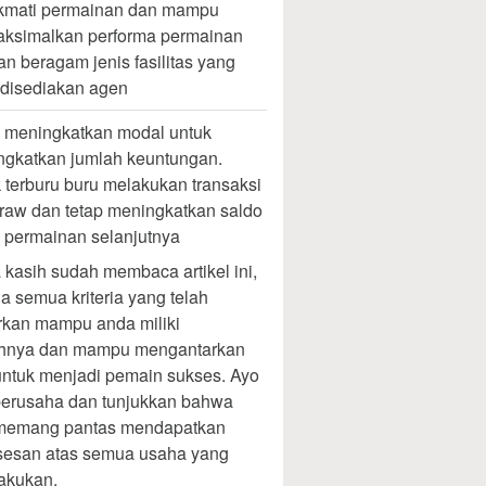
kmati permainan dan mampu
ksimalkan performa permainan
n beragam jenis fasilitas yang
 disediakan agen
 meningkatkan modal untuk
ngkatkan jumlah keuntungan.
 terburu buru melakukan transaksi
raw dan tetap meningkatkan saldo
 permainan selanjutnya
 kasih sudah membaca artikel ini,
 semua kriteria yang telah
rkan mampu anda miliki
uhnya dan mampu mengantarkan
ntuk menjadi pemain sukses. Ayo
berusaha dan tunjukkan bahwa
memang pantas mendapatkan
sesan atas semua usaha yang
akukan.