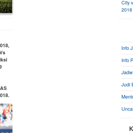
City 
2018
018,
Info 
 Vs
iksi
Info 
9
Jadw
Judi 
 AS
018.
Mento
Unca