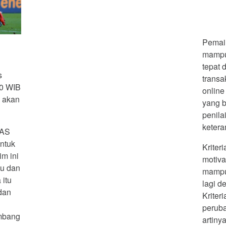
Pemain
mampu
tepat 
s
transa
00 WIB
online
 akan
yang b
penila
ketera
 AS
ntuk
Kriter
im ini
motiva
mu dan
mampu
 itu
lagi 
dan
Kriteri
peruba
imbang
artiny