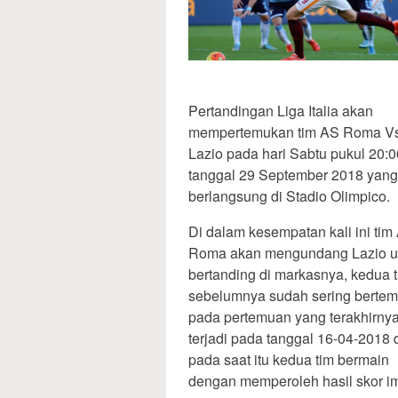
Pertandingan Liga Italia akan
mempertemukan tim AS Roma V
Lazio pada hari Sabtu pukul 20:
tanggal 29 September 2018 yang
berlangsung di Stadio Olimpico.
Di dalam kesempatan kali ini tim
Roma akan mengundang Lazio u
bertanding di markasnya, kedua t
sebelumnya sudah sering berte
pada pertemuan yang terakhirnya
terjadi pada tanggal 16-04-2018 
pada saat itu kedua tim bermain
dengan memperoleh hasil skor 