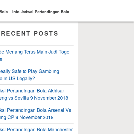
 Bola
Info Jadwal Pertandingan Bola
RECENT POSTS
de Menang Terus Main Judi Togel
ne
 Really Safe to Play Gambling
e in US Legally?
ksi Pertandingan Bola Akhisar
eng vs Sevilla 9 November 2018
ksi Pertandingan Bola Arsenal Vs
ting CP 9 November 2018
ksi Pertandingan Bola Manchester