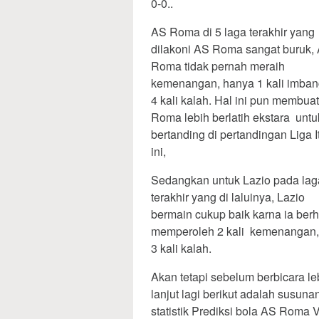
0-0..
AS Roma di 5 laga terakhir yang
dilakoni AS Roma sangat buruk,
Roma tidak pernah meraih
kemenangan, hanya 1 kali imban
4 kali kalah. Hal ini pun membua
Roma lebih berlatih ekstara untu
bertanding di pertandingan Liga I
ini,
Sedangkan untuk Lazio pada lag
terakhir yang di laluinya, Lazio
bermain cukup baik karna ia berh
memperoleh 2 kali kemenangan,
3 kali kalah.
Akan tetapi sebelum berbicara le
lanjut lagi berikut adalah susuna
statistik Prediksi bola AS Roma 