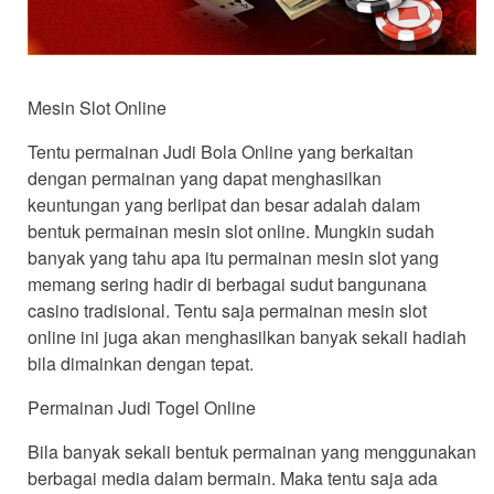
Mesin Slot Online
Tentu permainan Judi Bola Online yang berkaitan
dengan permainan yang dapat menghasilkan
keuntungan yang berlipat dan besar adalah dalam
bentuk permainan mesin slot online. Mungkin sudah
banyak yang tahu apa itu permainan mesin slot yang
memang sering hadir di berbagai sudut bangunana
casino tradisional. Tentu saja permainan mesin slot
online ini juga akan menghasilkan banyak sekali hadiah
bila dimainkan dengan tepat.
Permainan Judi Togel Online
Bila banyak sekali bentuk permainan yang menggunakan
berbagai media dalam bermain. Maka tentu saja ada