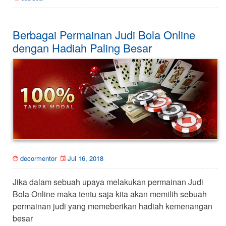
Berbagai Permainan Judi Bola Online
dengan Hadiah Paling Besar
decormentor
Jul 16, 2018
Jika dalam sebuah upaya melakukan permainan Judi
Bola Online maka tentu saja kita akan memilih sebuah
permainan judi yang memeberikan hadiah kemenangan
besar