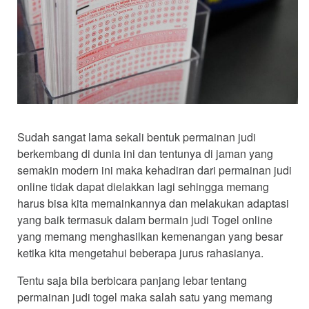
Sudah sangat lama sekali bentuk permainan judi
berkembang di dunia ini dan tentunya di jaman yang
semakin modern ini maka kehadiran dari permainan judi
online tidak dapat dielakkan lagi sehingga memang
harus bisa kita memainkannya dan melakukan adaptasi
yang baik termasuk dalam bermain judi Togel online
yang memang menghasilkan kemenangan yang besar
ketika kita mengetahui beberapa jurus rahasianya.
Tentu saja bila berbicara panjang lebar tentang
permainan judi togel maka salah satu yang memang