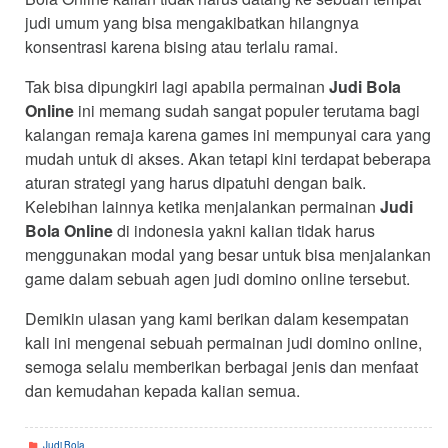
judi umum yang bisa mengakibatkan hilangnya
konsentrasi karena bising atau terlalu ramai.
Tak bisa dipungkiri lagi apabila permainan
Judi Bola
Online
ini memang sudah sangat populer terutama bagi
kalangan remaja karena games ini mempunyai cara yang
mudah untuk di akses. Akan tetapi kini terdapat beberapa
aturan strategi yang harus dipatuhi dengan baik.
Kelebihan lainnya ketika menjalankan permainan
Judi
Bola Online
di indonesia yakni kalian tidak harus
menggunakan modal yang besar untuk bisa menjalankan
game dalam sebuah agen judi domino online tersebut.
Demikin ulasan yang kami berikan dalam kesempatan
kali ini mengenai sebuah permainan judi domino online,
semoga selalu memberikan berbagai jenis dan menfaat
dan kemudahan kepada kalian semua.
Judi Bola