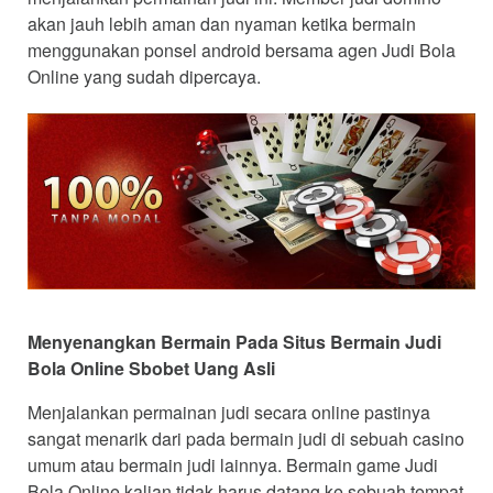
akan jauh lebih aman dan nyaman ketika bermain
menggunakan ponsel android bersama agen Judi Bola
Online yang sudah dipercaya.
Menyenangkan Bermain Pada
Situs
Bermain Judi
Bola Online Sbobet Uang Asli
Menjalankan permainan judi secara online pastinya
sangat menarik dari pada bermain judi di sebuah casino
umum atau bermain judi lainnya. Bermain game Judi
Bola Online kalian tidak harus datang ke sebuah tempat