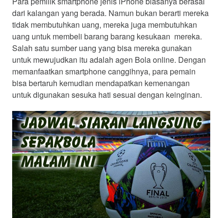
Para pemilik smartphone jenis iPhone biasanya berasal
dari kalangan yang berada. Namun bukan berarti mereka
tidak membutuhkan uang, mereka juga membutuhkan
uang untuk membeli barang barang kesukaan mereka.
Salah satu sumber uang yang bisa mereka gunakan
untuk mewujudkan itu adalah agen Bola online. Dengan
memanfaatkan smartphone canggihnya, para pemain
bisa bertaruh kemudian mendapatkan kemenangan
untuk digunakan sesuka hati sesuai dengan keinginan.