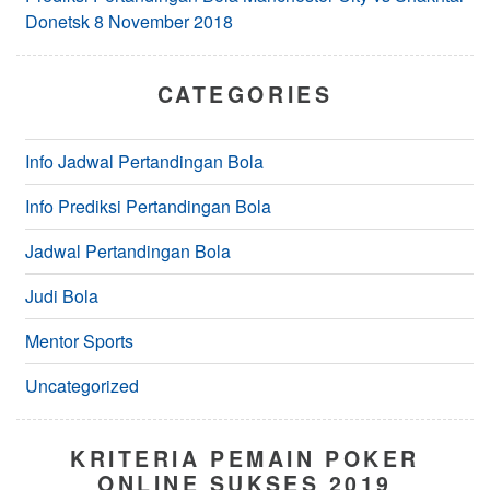
Donetsk 8 November 2018
CATEGORIES
Info Jadwal Pertandingan Bola
Info Prediksi Pertandingan Bola
Jadwal Pertandingan Bola
Judi Bola
Mentor Sports
Uncategorized
KRITERIA PEMAIN POKER
ONLINE SUKSES 2019