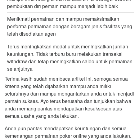
pembuktian diri pemain mampu menjadi lebih baik
Menikmati permainan dan mampu memaksimalkan
performa permainan dengan beragam jenis fasilitas yang
telah disediakan agen
Terus meningkatkan modal untuk meningkatkan jumlah
keuntungan. Tidak terburu buru melakukan transaksi
withdraw dan tetap meningkatkan saldo untuk permainan
selanjutnya
Terima kasih sudah membaca artikel ini, semoga semua
kriteria yang telah dijabarkan mampu anda miliki
seluruhnya dan mampu mengantarkan anda untuk menjadi
pemain sukses. Ayo terus berusaha dan tunjukkan bahwa
anda memang pantas mendapatkan kesuksesan atas
semua usaha yang anda lakukan.
Anda pun pantas mendapatkan keuntungan dari semua
kemenangan permainan poker online yang anda lakukan.