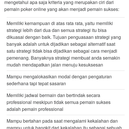
mengetahui apa saja kriteria yang merupakan ciri dari
pemain poker online yang akan menjadi pemain sukses:
Memiliki kemampuan di atas rata rata, yaitu memiliki
strategi lebih dari dua dan semua strategi itu bisa
dikuasai dengan baik. Tujuan penguasaan strategi yang
banyak adalah untuk dijadikan sebagai alternatif saat
satu strategi tidak bisa dijadikan sebagai cara menjadi
pemenang. Banyaknya strategi membuat anda semakin
mudah mendapatkan jalan menuju kesuksesan
Mampu mengalokasikan modal dengan pengaturan
sederhana tapi tepat sasaran
Memiliki jadwal bermain dan bertindak secara
professional meskipun tidak semua pemain sukses
adalah pemain professional
Mampu bertahan pada saat mengalami kekalahan dan
mampu untuk bangkit dari kekalahan itu sebagai sebuah