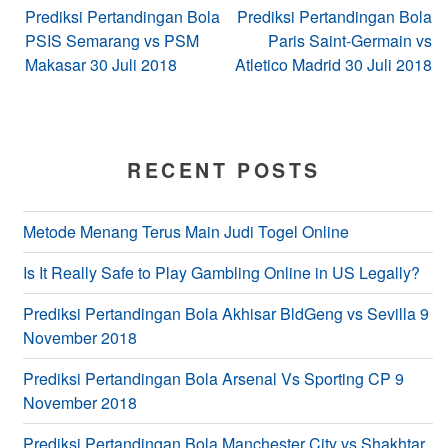
Prediksi Pertandingan Bola
Prediksi Pertandingan Bola
PSIS Semarang vs PSM
Paris Saint-Germain vs
Makasar 30 Juli 2018
Atletico Madrid 30 Juli 2018
RECENT POSTS
Metode Menang Terus Main Judi Togel Online
Is It Really Safe to Play Gambling Online in US Legally?
Prediksi Pertandingan Bola Akhisar BldGeng vs Sevilla 9
November 2018
Prediksi Pertandingan Bola Arsenal Vs Sporting CP 9
November 2018
Prediksi Pertandingan Bola Manchester City vs Shakhtar