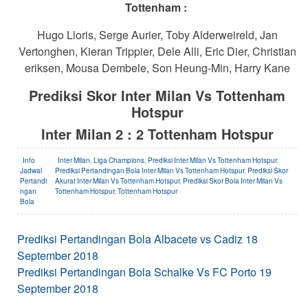
Tottenham :
Hugo Lloris, Serge Aurier, Toby Alderweireld, Jan
Vertonghen, Kieran Trippier, Dele Alli, Eric Dier, Christian
eriksen, Mousa Dembele, Son Heung-Min, Harry Kane
Prediksi Skor
Inter Milan Vs Tottenham
Hotspur
Inter Milan
2
: 2
Tottenham Hotspur
Info
Inter Milan
,
Liga Champions
,
Prediksi Inter Milan Vs Tottenham Hotspur
,
Jadwal
Prediksi Pertandingan Bola Inter Milan Vs Tottenham Hotspur
,
Prediksi Skor
Pertandi
Akurat Inter Milan Vs Tottenham Hotspur
,
Prediksi Skor Bola Inter Milan Vs
ngan
Tottenham Hotspur
,
Tottenham Hotspur
Bola
Prediksi Pertandingan Bola Albacete vs Cadiz 18
September 2018
Prediksi Pertandingan Bola Schalke Vs FC Porto 19
September 2018