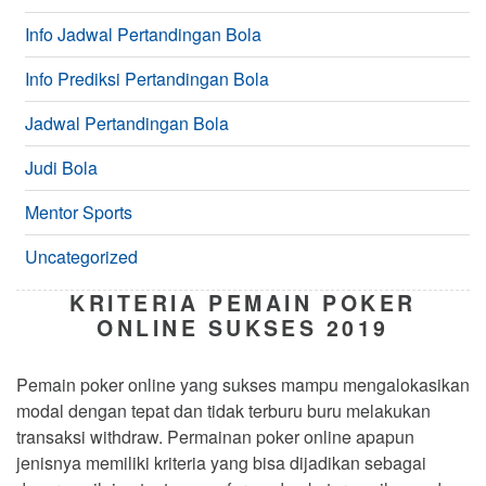
Info Jadwal Pertandingan Bola
Info Prediksi Pertandingan Bola
Jadwal Pertandingan Bola
Judi Bola
Mentor Sports
Uncategorized
KRITERIA PEMAIN POKER
ONLINE SUKSES 2019
Pemain poker online yang sukses mampu mengalokasikan
modal dengan tepat dan tidak terburu buru melakukan
transaksi withdraw. Permainan poker online apapun
jenisnya memiliki kriteria yang bisa dijadikan sebagai