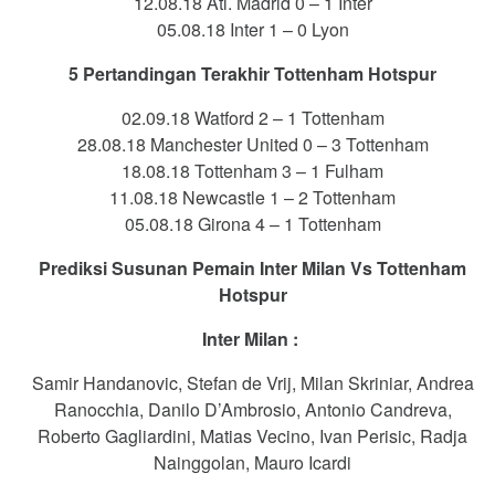
12.08.18 Atl. Madrid 0 – 1 Inter
05.08.18 Inter 1 – 0 Lyon
5 Pertandingan Terakhir Tottenham Hotspur
02.09.18 Watford 2 – 1 Tottenham
28.08.18 Manchester United 0 – 3 Tottenham
18.08.18 Tottenham 3 – 1 Fulham
11.08.18 Newcastle 1 – 2 Tottenham
05.08.18 Girona 4 – 1 Tottenham
Prediksi Susunan Pemain Inter Milan Vs Tottenham
Hotspur
Inter Milan :
Samir Handanovic, Stefan de Vrij, Milan Skriniar, Andrea
Ranocchia, Danilo D’Ambrosio, Antonio Candreva,
Roberto Gagliardini, Matias Vecino, Ivan Perisic, Radja
Nainggolan, Mauro Icardi