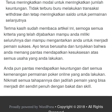
Terus meningkatkan modal untuk meningkatkan jumlah
keuntungan. Tidak terburu buru melakukan transaksi
withdraw dan tetap meningkatkan saldo untuk permainan
selanjutnya
Terima kasih sudah membaca artikel ini, semoga semua
kriteria yang telah dijabarkan mampu anda miliki
seluruhnya dan mampu mengantarkan anda untuk menjadi
pemain sukses. Ayo terus berusaha dan tunjukkan bahwa
anda memang pantas mendapatkan kesuksesan atas
semua usaha yang anda lakukan.
Anda pun pantas mendapatkan keuntungan dari semua
kemenangan permainan poker online yang anda lakukan.
Nikmati semua tahapannya dan jadilah pemain yang bisa
menjadi diri sendiri penuh dengan bakat dan skill.
•
Copyright © 2018 •
All Rights
Proudly powered by WordPress
Reserved