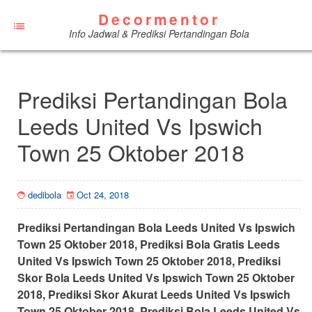
Decormentor
Info Jadwal & Prediksi Pertandingan Bola
Prediksi Pertandingan Bola
Leeds United Vs Ipswich
Town 25 Oktober 2018
dedibola
Oct 24, 2018
Prediksi Pertandingan Bola Leeds United Vs Ipswich
Town 25 Oktober 2018, Prediksi Bola Gratis Leeds
United Vs Ipswich Town 25 Oktober 2018, Prediksi
Skor Bola Leeds United Vs Ipswich Town 25 Oktober
2018, Prediksi Skor Akurat Leeds United Vs Ipswich
Town 25 Oktober 2018, Prediksi Bola Leeds United Vs