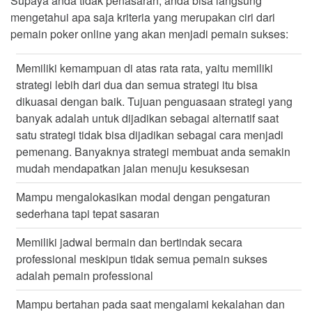
Supaya anda tidak penasaran, anda bisa langsung
mengetahui apa saja kriteria yang merupakan ciri dari
pemain poker online yang akan menjadi pemain sukses:
Memiliki kemampuan di atas rata rata, yaitu memiliki
strategi lebih dari dua dan semua strategi itu bisa
dikuasai dengan baik. Tujuan penguasaan strategi yang
banyak adalah untuk dijadikan sebagai alternatif saat
satu strategi tidak bisa dijadikan sebagai cara menjadi
pemenang. Banyaknya strategi membuat anda semakin
mudah mendapatkan jalan menuju kesuksesan
Mampu mengalokasikan modal dengan pengaturan
sederhana tapi tepat sasaran
Memiliki jadwal bermain dan bertindak secara
professional meskipun tidak semua pemain sukses
adalah pemain professional
Mampu bertahan pada saat mengalami kekalahan dan