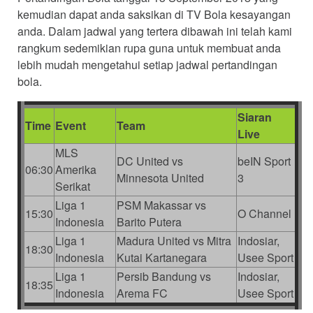
kemudian dapat anda saksikan di TV Bola kesayangan
anda. Dalam jadwal yang tertera dibawah ini telah kami
rangkum sedemikian rupa guna untuk membuat anda
lebih mudah mengetahui setiap jadwal pertandingan
bola.
Siaran
Time
Event
Team
Live
MLS
DC United vs
beIN Sport
06:30
Amerika
Minnesota United
3
Serikat
Liga 1
PSM Makassar vs
15:30
O Channel
Indonesia
Barito Putera
Liga 1
Madura United vs Mitra
Indosiar,
18:30
Indonesia
Kutai Kartanegara
Usee Sport
Liga 1
Persib Bandung vs
Indosiar,
18:35
Indonesia
Arema FC
Usee Sport