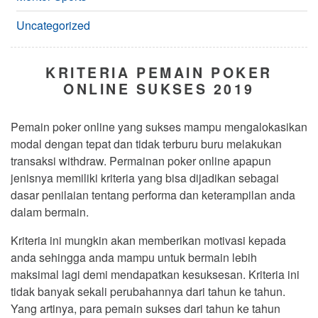
Uncategorized
KRITERIA PEMAIN POKER
ONLINE SUKSES 2019
Pemain poker online yang sukses mampu mengalokasikan
modal dengan tepat dan tidak terburu buru melakukan
transaksi withdraw. Permainan poker online apapun
jenisnya memiliki kriteria yang bisa dijadikan sebagai
dasar penilaian tentang performa dan keterampilan anda
dalam bermain.
Kriteria ini mungkin akan memberikan motivasi kepada
anda sehingga anda mampu untuk bermain lebih
maksimal lagi demi mendapatkan kesuksesan. Kriteria ini
tidak banyak sekali perubahannya dari tahun ke tahun.
Yang artinya, para pemain sukses dari tahun ke tahun