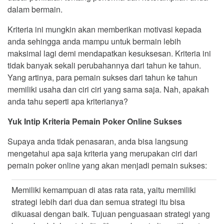
dalam bermain.
Kriteria ini mungkin akan memberikan motivasi kepada
anda sehingga anda mampu untuk bermain lebih
maksimal lagi demi mendapatkan kesuksesan. Kriteria ini
tidak banyak sekali perubahannya dari tahun ke tahun.
Yang artinya, para pemain sukses dari tahun ke tahun
memiliki usaha dan ciri ciri yang sama saja. Nah, apakah
anda tahu seperti apa kriterianya?
Yuk Intip Kriteria Pemain Poker Online Sukses
Supaya anda tidak penasaran, anda bisa langsung
mengetahui apa saja kriteria yang merupakan ciri dari
pemain poker online yang akan menjadi pemain sukses:
Memiliki kemampuan di atas rata rata, yaitu memiliki
strategi lebih dari dua dan semua strategi itu bisa
dikuasai dengan baik. Tujuan penguasaan strategi yang