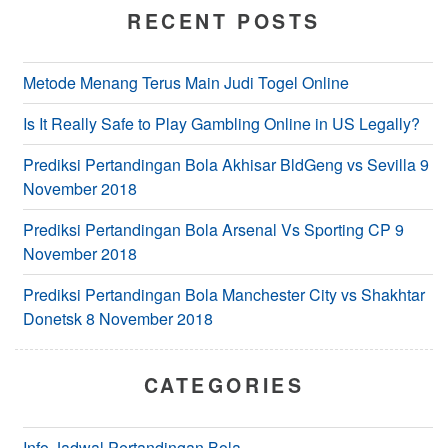
RECENT POSTS
Metode Menang Terus Main Judi Togel Online
Is It Really Safe to Play Gambling Online in US Legally?
Prediksi Pertandingan Bola Akhisar BldGeng vs Sevilla 9
November 2018
Prediksi Pertandingan Bola Arsenal Vs Sporting CP 9
November 2018
Prediksi Pertandingan Bola Manchester City vs Shakhtar
Donetsk 8 November 2018
CATEGORIES
Info Jadwal Pertandingan Bola