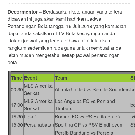
Decormentor –
Berdasarkan keterangan yang tertera
dibawah ini juga akan kami hadirkan Jadwal
Pertandingan Bola tanggal 16 Juli 2018 yang kemudian
dapat anda saksikan di TV Bola kesayangan anda.
Dalam jadwal yang tertera dibawah ini telah kami
rangkum sedemikian rupa guna untuk membuat anda
lebih mudah mengetahui setiap jadwal pertandingan
bola.
Time
Event
Team
S
MLS Amerika
00:30
Atlanta United vs Seattle Sounders
be
Serikat
MLS Amerika
Los Angeles FC vs Portland
17:00
be
Serikat
Timbers
15:30
Liga 1
Borneo FC vs PS Barito Putera
t
18:30
Persahabatan
Sporting CP vs PSV Eindhoven
S
Persib Bandung vs Persela