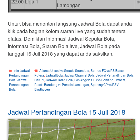
22:00
Liga 1
In
Lamongan
Untuk bisa menonton langsung Jadwal Bola dapat anda
klik pada bagian kolom siaran live yang sudah tertera
diatas. Demikian informasi Jadwal Seputar Bola,
Informasi Bola, Siaran Bola live, Jadwal Bola pada
tanggal 16 Juli 2018 yang dapat anda saksikan.
Info Jadwal
Atlanta United vs Seattle Sounders
,
Borneo FC vs PS Barito
Pertandingan
Putera
,
Jadwal Bola
,
Jadwal Channel Bola
,
Jadwal Pertandingan Bola
Bola
,
Jadwal
Hari Ini
,
Jadwal Siaran Bola
,
Los Angeles FC vs Portland Timbers
,
Pertandingan
Persib Bandung vs Persela Lamongan
,
Sporting CP vs PSV
Bola
Eindhoven
Jadwal Pertandingan Bola 15 Juli 2018