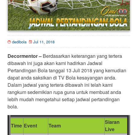
dedibola
Jul 11, 2018
Decormentor –
Berdasarkan keterangan yang tertera
dibawah ini juga akan kami hadirkan Jadwal
Pertandingan Bola tanggal 13 Juli 2018 yang kemudian
dapat anda saksikan di TV Bola kesayangan anda.
Dalam jadwal yang tertera dibawah ini telah kami
rangkum sedemikian rupa guna untuk membuat anda
lebih mudah mengetahui setiap jadwal pertandingan
bola.
Siaran
Time
Event
Team
Live