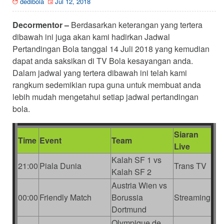
dedibola
Jul 12, 2018
Decormentor –
Berdasarkan keterangan yang tertera
dibawah ini juga akan kami hadirkan Jadwal
Pertandingan Bola tanggal 14 Juli 2018 yang kemudian
dapat anda saksikan di TV Bola kesayangan anda.
Dalam jadwal yang tertera dibawah ini telah kami
rangkum sedemikian rupa guna untuk membuat anda
lebih mudah mengetahui setiap jadwal pertandingan
bola.
Siaran
Time
Event
Team
Live
Kalah SF 1 vs
21:00
Piala Dunia
Trans TV
Kalah SF 2
Austria Wien vs
00:00
Friendly Match
Borussia
Streaming
Dortmund
Olympique de