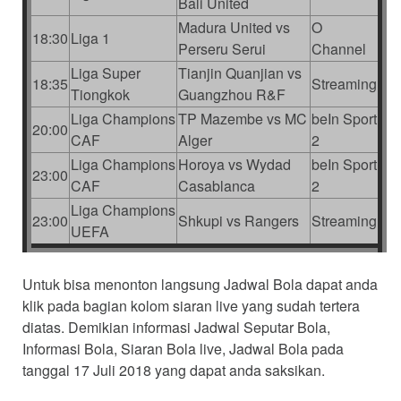
Bali United
Madura United vs
O
18:30
Liga 1
Perseru Serui
Channel
Liga Super
Tianjin Quanjian vs
18:35
Streaming
Tiongkok
Guangzhou R&F
Liga Champions
TP Mazembe vs MC
beIn Sport
20:00
CAF
Alger
2
Liga Champions
Horoya vs Wydad
beIn Sport
23:00
CAF
Casablanca
2
Liga Champions
23:00
Shkupi vs Rangers
Streaming
UEFA
Untuk bisa menonton langsung Jadwal Bola dapat anda
klik pada bagian kolom siaran live yang sudah tertera
diatas. Demikian informasi Jadwal Seputar Bola,
Informasi Bola, Siaran Bola live, Jadwal Bola pada
tanggal 17 Juli 2018 yang dapat anda saksikan.