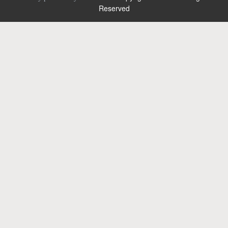
Reserved