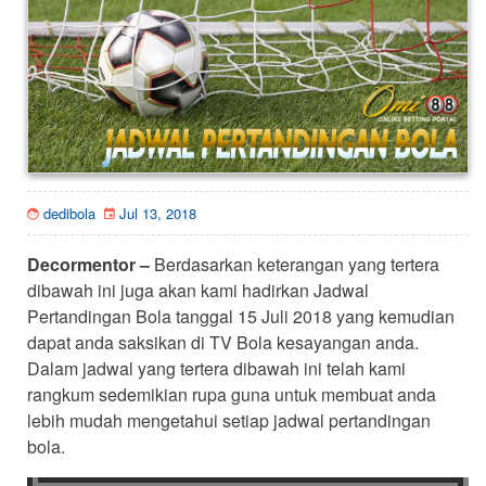
dedibola
Jul 13, 2018
Decormentor –
Berdasarkan keterangan yang tertera
dibawah ini juga akan kami hadirkan Jadwal
Pertandingan Bola tanggal 15 Juli 2018 yang kemudian
dapat anda saksikan di TV Bola kesayangan anda.
Dalam jadwal yang tertera dibawah ini telah kami
rangkum sedemikian rupa guna untuk membuat anda
lebih mudah mengetahui setiap jadwal pertandingan
bola.