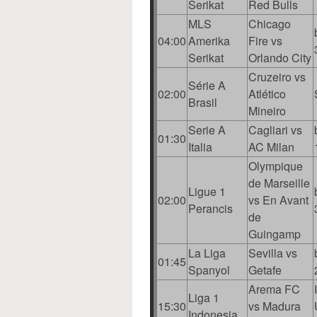
Serikat
Red Bulls
MLS
Chicago
04:00
Amerika
Fire vs
Serikat
Orlando City
Cruzeiro vs
Série A
02:00
Atlético
Brasil
Mineiro
Serie A
Cagliari vs
01:30
Italia
AC Milan
Olympique
de Marseille
Ligue 1
02:00
vs En Avant
Perancis
de
Guingamp
La Liga
Sevilla vs
01:45
Spanyol
Getafe
Arema FC
Liga 1
15:30
vs Madura
Indonesia