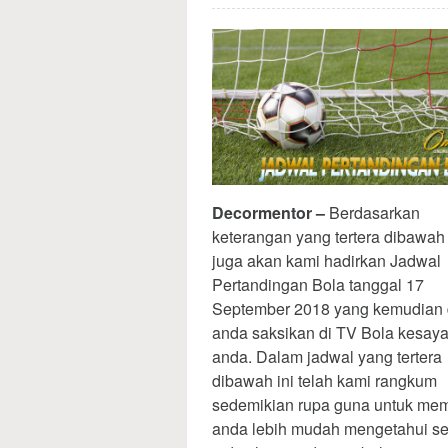
Decormentor –
Berdasarkan
keterangan yang tertera dibawah 
juga akan kami hadirkan Jadwal
Pertandingan Bola tanggal 17
September 2018 yang kemudian 
anda saksikan di TV Bola kesay
anda. Dalam jadwal yang tertera
dibawah ini telah kami rangkum
sedemikian rupa guna untuk me
anda lebih mudah mengetahui se