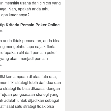
un memiliki usaha dan ciri ciri yang
aja. Nah, apakah anda tahu
i apa kriterianya?
tip Kriteria Pemain Poker Online
es
 anda tidak penasaran, anda bisa
ng mengetahui apa saja kriteria
erupakan ciri dari pemain poker
 yang akan menjadi pemain
:
iki kemampuan di atas rata rata,
 memiliki strategi lebih dari dua dan
 strategi itu bisa dikuasai dengan
 Tujuan penguasaan strategi yang
k adalah untuk dijadikan sebagai
atif saat satu strategi tidak bisa