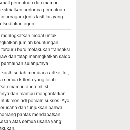
kmati permainan dan mampu
ksimalkan performa permainan
n beragam jenis fasilitas yang
 disediakan agen
 meningkatkan modal untuk
ngkatkan jumlah keuntungan.
 terburu buru melakukan transaksi
raw dan tetap meningkatkan saldo
 permainan selanjutnya
 kasih sudah membaca artikel ini,
 semua kriteria yang telah
rkan mampu anda miliki
uhnya dan mampu mengantarkan
ntuk menjadi pemain sukses. Ayo
berusaha dan tunjukkan bahwa
memang pantas mendapatkan
sesan atas semua usaha yang
akukan.