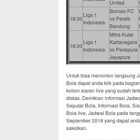
United
Borneo FC
Liga 1
18:30
vs Persib
Indonesia
Bandung
Mitra Kutai
Liga 1
Kartanegara
18:30
Indonesia
vs Persipura
Jayapura
Untuk bisa menonton langsung 
Bola dapat anda klik pada bagia
kolom siaran live yang sudah tert
diatas. Demikian informasi Jadwa
Seputar Bola, Informasi Bola, Si
Bola live, Jadwal Bola pada tang
September 2018 yang dapat and
saksikan.