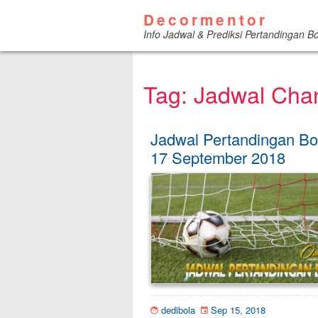
Decormentor
Info Jadwal & Prediksi Pertandingan B
Tag:
Jadwal Chan
Jadwal Pertandingan Bo
17 September 2018
dedibola
Sep 15, 2018