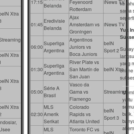
17:15
Feyenoord
iNews TV
ke tah
Belanda
Rotterdam
sama s
beIN Xtra
Ajax
sepert
3
Eredivisie
01:45
Amsterdam vs
iNews TV
Belanda
Yuk In
Groningen
Suks
Streaming
Argentinos
Superliga
beIN
06:00
Juniors vs
Supaya
Argentina
Sport 2
Boca Juniors
beIN Xtra
langsu
1
River Plate vs
yang m
Superliga
01:30
San Martín de
beIN Xtra
online
Argentina
San Juan
sukses
beIN Xtra
Vasco da
3
Série A
05:00
Gama vs
Streaming
Memil
Brasil
Flamengo
yaitu
semua
beIN Xtra
MLS
Colorado
beIN
baik.
2
02:30
Amerik
Rapids vs
Sport 3
banya
Serikat
Atlanta United
Indosiar,
altern
Usee
MLS
Toronto FC vs
beIN