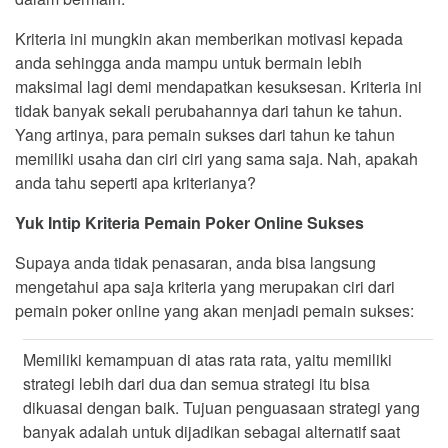
Kriteria ini mungkin akan memberikan motivasi kepada
anda sehingga anda mampu untuk bermain lebih
maksimal lagi demi mendapatkan kesuksesan. Kriteria ini
tidak banyak sekali perubahannya dari tahun ke tahun.
Yang artinya, para pemain sukses dari tahun ke tahun
memiliki usaha dan ciri ciri yang sama saja. Nah, apakah
anda tahu seperti apa kriterianya?
Yuk Intip Kriteria Pemain Poker Online Sukses
Supaya anda tidak penasaran, anda bisa langsung
mengetahui apa saja kriteria yang merupakan ciri dari
pemain poker online yang akan menjadi pemain sukses:
Memiliki kemampuan di atas rata rata, yaitu memiliki
strategi lebih dari dua dan semua strategi itu bisa
dikuasai dengan baik. Tujuan penguasaan strategi yang
banyak adalah untuk dijadikan sebagai alternatif saat