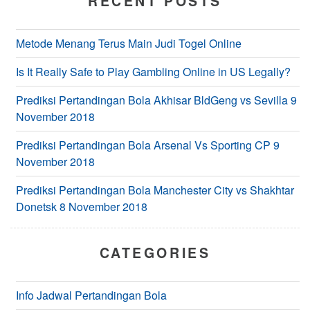
RECENT POSTS
Metode Menang Terus Main Judi Togel Online
Is It Really Safe to Play Gambling Online in US Legally?
Prediksi Pertandingan Bola Akhisar BldGeng vs Sevilla 9
November 2018
Prediksi Pertandingan Bola Arsenal Vs Sporting CP 9
November 2018
Prediksi Pertandingan Bola Manchester City vs Shakhtar
Donetsk 8 November 2018
CATEGORIES
Info Jadwal Pertandingan Bola