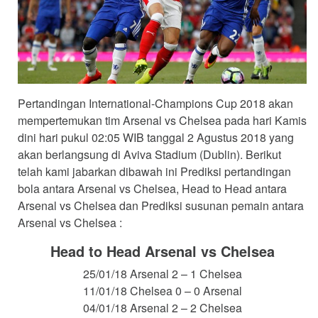
Pertandingan International-Champions Cup 2018 akan
mempertemukan tim Arsenal vs Chelsea pada hari Kamis
dini hari pukul 02:05 WIB tanggal 2 Agustus 2018 yang
akan berlangsung di Aviva Stadium (Dublin). Berikut
telah kami jabarkan dibawah ini Prediksi pertandingan
bola antara Arsenal vs Chelsea, Head to Head antara
Arsenal vs Chelsea dan Prediksi susunan pemain antara
Arsenal vs Chelsea :
Head to Head Arsenal vs Chelsea
25/01/18 Arsenal 2 – 1 Chelsea
11/01/18 Chelsea 0 – 0 Arsenal
04/01/18 Arsenal 2 – 2 Chelsea