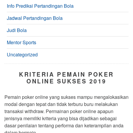
Info Prediksi Pertandingan Bola
Jadwal Pertandingan Bola
Judi Bola
Mentor Sports
Uncategorized
KRITERIA PEMAIN POKER
ONLINE SUKSES 2019
Pemain poker online yang sukses mampu mengalokasikan
modal dengan tepat dan tidak terburu buru melakukan
transaksi withdraw. Permainan poker online apapun
jenisnya memiliki kriteria yang bisa dijadikan sebagai
dasar penilaian tentang performa dan keterampilan anda
dalam bermain.