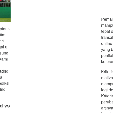
Pemain
mampu
pions
tepat 
tim
transa
ri
online
al 8
yang b
gsung
penila
 kami
ketera
adrid
Kriter
ra
motiva
diksi
mampu
rid
lagi d
Kriteri
peruba
d vs
artiny