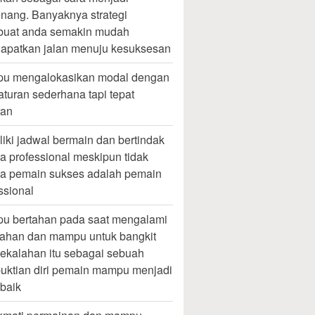
ang. Banyaknya strategi
uat anda semakin mudah
apatkan jalan menuju kesuksesan
u mengalokasikan modal dengan
turan sederhana tapi tepat
ran
iki jadwal bermain dan bertindak
a professional meskipun tidak
a pemain sukses adalah pemain
ssional
u bertahan pada saat mengalami
lahan dan mampu untuk bangkit
kekalahan itu sebagai sebuah
uktian diri pemain mampu menjadi
 baik