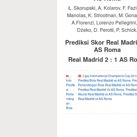
Ł. Skorupski, A. Kolarov, F. Fazi
Manolas, K. Strootman, M. Gona
A.Florenzi, Lorenzo Pellegrini,
Džeko, D. Perotti, P. Schick
Prediksi Skor
Real Madr
AS Roma
Real Madrid
2
: 1
AS R
Liga International Champions Cup 201
Info
Prediksi Bola Real Madrid vs AS Roma
,
Pre
Predik
Pertandingan Bola Real Madrid vs AS Ro
si
Prediksi Real Madrid Vs AS Roma
,
Prediksi
Perta
Akurat Real Madrid vs AS Roma
,
Prediksi 
nding
Real Madrid vs AS Roma
an
Bola