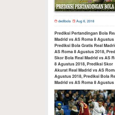
dedibola
Aug 6, 2018
Prediksi Pertandingan Bola Re
Madrid vs AS Roma 8 Agustus 
Prediksi Bola Gratis Real Madri
AS Roma 8 Agustus 2018, Pred
Skor Bola Real Madrid vs AS 
8 Agustus 2018, Prediksi Skor
Akurat Real Madrid vs AS Rom
Agustus 2018, Prediksi Bola R
Madrid vs AS Roma 8 Agustus 