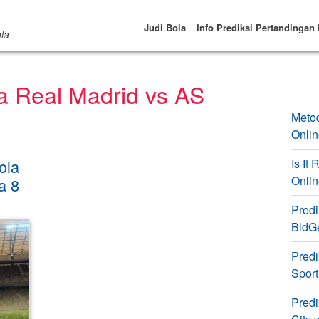
Judi Bola
Info Prediksi Pertandingan
ola
la Real Madrid vs AS
Metod
Onlin
ola
Is It
Onlin
a 8
Predi
BldGe
Predi
Spor
Predi