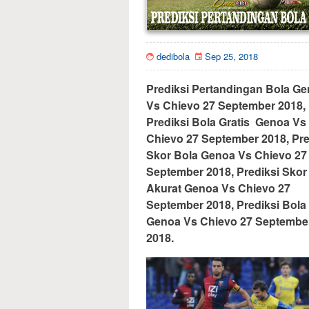
dedibola
Sep 25, 2018
Prediksi Pertandingan Bola G
Vs Chievo 27 September 2018,
Prediksi Bola Gratis Genoa Vs
Chievo 27 September 2018, Pre
Skor Bola Genoa Vs Chievo 27
September 2018, Prediksi Skor
Akurat Genoa Vs Chievo 27
September 2018, Prediksi Bola
Genoa Vs Chievo 27 Septembe
2018.