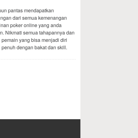
pun pantas mendapatkan
ungan dari semua kemenangan
nan poker online yang anda
n. Nikmati semua tahapannya dan
h pemain yang bisa menjadi diri
i penuh dengan bakat dan skill.