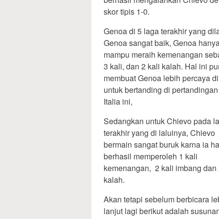
skor tipis 1-0.
Genoa di 5 laga terakhir yang dil
Genoa sangat baik, Genoa hany
mampu meraih kemenangan seb
3 kali, dan 2 kali kalah. Hal ini p
membuat Genoa lebih percaya dir
untuk bertanding di pertandingan
Italia ini,
Sedangkan untuk Chievo pada l
terakhir yang di laluinya, Chievo
bermain sangat buruk karna ia h
berhasil memperoleh 1 kali
kemenangan, 2 kali imbang dan 2
kalah.
Akan tetapi sebelum berbicara le
lanjut lagi berikut adalah susuna