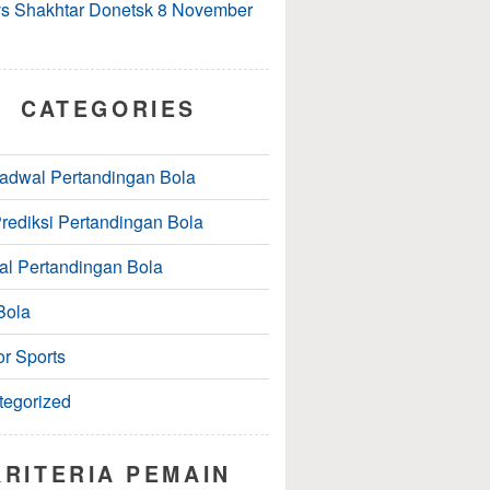
vs Shakhtar Donetsk 8 November
CATEGORIES
Jadwal Pertandingan Bola
Prediksi Pertandingan Bola
al Pertandingan Bola
Bola
r Sports
tegorized
KRITERIA PEMAIN