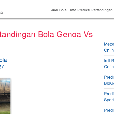
Judi Bola
Info Prediksi Pertandingan
ola
rtandingan Bola Genoa Vs
Meto
Onli
ola
Is It
27
Onlin
Predi
BldG
Predi
Spor
Predi