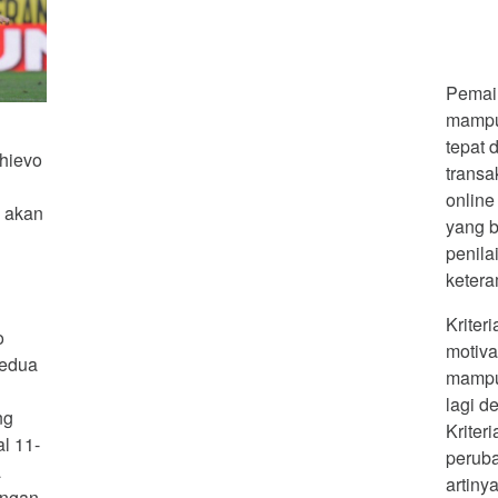
Pemain
mampu
tepat 
hievo
transa
B
online
 akan
yang b
penila
ketera
Kriter
o
motiva
kedua
mampu
lagi 
ng
Kriteri
al 11-
peruba
a
artiny
engan