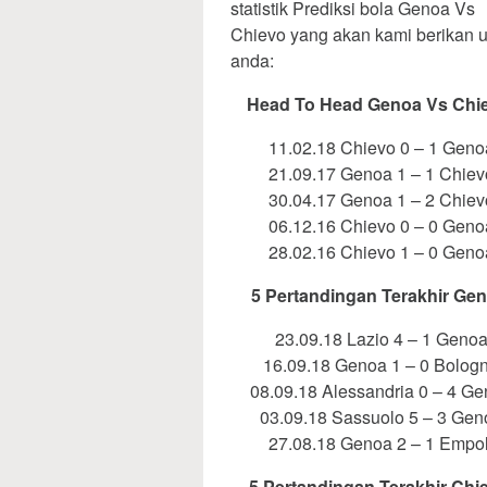
statistik Prediksi bola Genoa Vs
Chievo yang akan kami berikan 
anda:
Head To Head Genoa Vs Chi
11.02.18 Chievo 0 – 1 Geno
21.09.17 Genoa 1 – 1 Chiev
30.04.17 Genoa 1 – 2 Chiev
06.12.16 Chievo 0 – 0 Geno
28.02.16 Chievo 1 – 0 Geno
5 Pertandingan Terakhir Ge
23.09.18 Lazio 4 – 1 Geno
16.09.18 Genoa 1 – 0 Bolog
08.09.18 Alessandria 0 – 4 G
03.09.18 Sassuolo 5 – 3 Gen
27.08.18 Genoa 2 – 1 Empol
5 Pertandingan Terakhir Ch