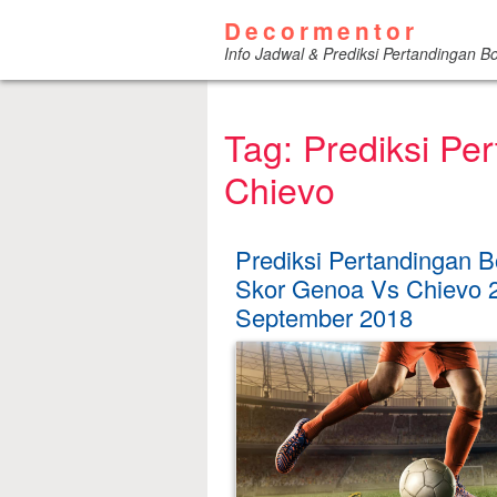
Decormentor
Info Jadwal & Prediksi Pertandingan B
Tag:
Prediksi Pe
Chievo
Prediksi Pertandingan B
Skor Genoa Vs Chievo 
September 2018