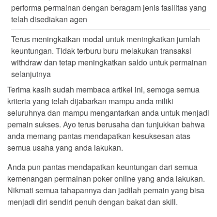
performa permainan dengan beragam jenis fasilitas yang
telah disediakan agen
Terus meningkatkan modal untuk meningkatkan jumlah
keuntungan. Tidak terburu buru melakukan transaksi
withdraw dan tetap meningkatkan saldo untuk permainan
selanjutnya
Terima kasih sudah membaca artikel ini, semoga semua
kriteria yang telah dijabarkan mampu anda miliki
seluruhnya dan mampu mengantarkan anda untuk menjadi
pemain sukses. Ayo terus berusaha dan tunjukkan bahwa
anda memang pantas mendapatkan kesuksesan atas
semua usaha yang anda lakukan.
Anda pun pantas mendapatkan keuntungan dari semua
kemenangan permainan poker online yang anda lakukan.
Nikmati semua tahapannya dan jadilah pemain yang bisa
menjadi diri sendiri penuh dengan bakat dan skill.