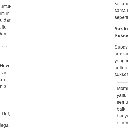
ke tah
untuk
sama s
im ini
sepert
mu dan
 itu
Yuk In
dan
Suks
Supaya
 1-1.
langsu
yang m
& Hove
online
ove
sukses
gan
an 2
Memil
yaitu
semua
baik.
 ini,
banya
altern
laga