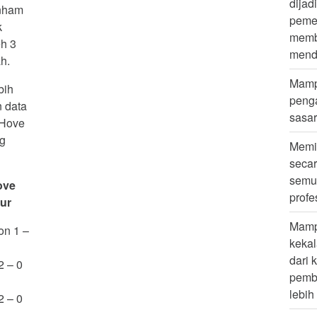
dijad
enham
peme
k
memb
eh 3
mend
h.
Mamp
bih
penga
n data
sasa
& Hove
ng
Memil
secar
semu
ove
profe
ur
Mamp
on 1 –
keka
dari 
2 – 0
pemb
lebih
2 – 0