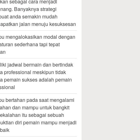
ikan sebagai cara menjadi
nang. Banyaknya strategi
uat anda semakin mudah
apatkan jalan menuju kesuksesan
u mengalokasikan modal dengan
turan sederhana tapi tepat
ran
iki jadwal bermain dan bertindak
a professional meskipun tidak
a pemain sukses adalah pemain
ssional
u bertahan pada saat mengalami
lahan dan mampu untuk bangkit
kekalahan itu sebagai sebuah
uktian diri pemain mampu menjadi
 baik