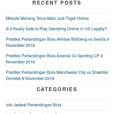
RECENT POSTS
Metode Menang Terus Main Judi Togel Online
Is It Really Safe to Play Gambling Online in US Legally?
Prediksi Pertandingan Bola Akhisar BldGeng vs Sevilla 9
November 2018
Prediksi Pertandingan Bola Arsenal Vs Sporting CP 9
November 2018
Prediksi Pertandingan Bola Manchester City vs Shakhtar
Donetsk 8 November 2018
CATEGORIES
Info Jadwal Pertandingan Bola