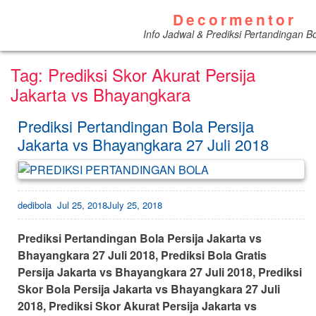
Decormentor
Info Jadwal & Prediksi Pertandingan B
Tag:
Prediksi Skor Akurat Persija
Jakarta vs Bhayangkara
Prediksi Pertandingan Bola Persija
Jakarta vs Bhayangkara 27 Juli 2018
dedibola
Jul 25, 2018
July 25, 2018
Prediksi Pertandingan Bola Persija Jakarta vs
Bhayangkara 27 Juli 2018, Prediksi Bola Gratis
Persija Jakarta vs Bhayangkara 27 Juli 2018, Prediksi
Skor Bola Persija Jakarta vs Bhayangkara 27 Juli
2018, Prediksi Skor Akurat Persija Jakarta vs