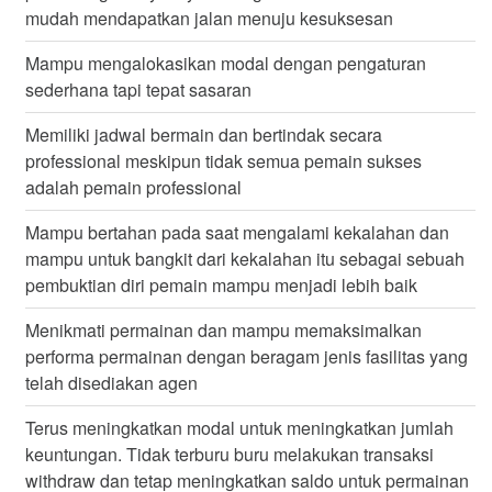
mudah mendapatkan jalan menuju kesuksesan
Mampu mengalokasikan modal dengan pengaturan
sederhana tapi tepat sasaran
Memiliki jadwal bermain dan bertindak secara
professional meskipun tidak semua pemain sukses
adalah pemain professional
Mampu bertahan pada saat mengalami kekalahan dan
mampu untuk bangkit dari kekalahan itu sebagai sebuah
pembuktian diri pemain mampu menjadi lebih baik
Menikmati permainan dan mampu memaksimalkan
performa permainan dengan beragam jenis fasilitas yang
telah disediakan agen
Terus meningkatkan modal untuk meningkatkan jumlah
keuntungan. Tidak terburu buru melakukan transaksi
withdraw dan tetap meningkatkan saldo untuk permainan