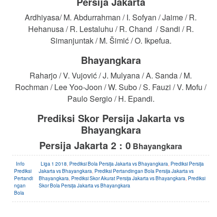
Persija Jakarta
Ardhiyasa/ M. Abdurrahman / I. Sofyan / Jaime / R.
Hehanusa / R. Lestaluhu / R. Chand / Sandi / R.
Simanjuntak / M. Šimić / O. Ikpefua.
Bhayangkara
Raharjo / V. Vujović / J. Mulyana / A. Sanda / M.
Rochman / Lee Yoo-Joon / W. Subo / S. Fauzi / V. Mofu /
Paulo Sergio / H. Epandi.
Prediksi Skor Persija Jakarta vs
Bhayangkara
Persija Jakarta
2 : 0
Bhayangkara
Info
Liga 1 2018
,
Prediksi Bola Persija Jakarta vs Bhayangkara
,
Prediksi Persija
Prediksi
Jakarta vs Bhayangkara
,
Prediksi Pertandingan Bola Persija Jakarta vs
Pertandi
Bhayangkara
,
Prediksi Skor Akurat Persija Jakarta vs Bhayangkara
,
Prediksi
ngan
Skor Bola Persija Jakarta vs Bhayangkara
Bola