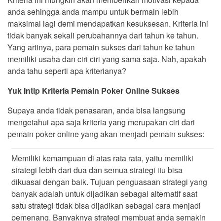
anda sehingga anda mampu untuk bermain lebih
maksimal lagi demi mendapatkan kesuksesan. Kriteria ini
tidak banyak sekali perubahannya dari tahun ke tahun.
Yang artinya, para pemain sukses dari tahun ke tahun
memiliki usaha dan ciri ciri yang sama saja. Nah, apakah
anda tahu seperti apa kriterianya?
Yuk Intip Kriteria Pemain Poker Online Sukses
Supaya anda tidak penasaran, anda bisa langsung
mengetahui apa saja kriteria yang merupakan ciri dari
pemain poker online yang akan menjadi pemain sukses:
Memiliki kemampuan di atas rata rata, yaitu memiliki
strategi lebih dari dua dan semua strategi itu bisa
dikuasai dengan baik. Tujuan penguasaan strategi yang
banyak adalah untuk dijadikan sebagai alternatif saat
satu strategi tidak bisa dijadikan sebagai cara menjadi
pemenang. Banyaknya strategi membuat anda semakin