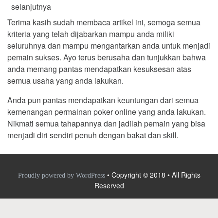
selanjutnya
Terima kasih sudah membaca artikel ini, semoga semua
kriteria yang telah dijabarkan mampu anda miliki
seluruhnya dan mampu mengantarkan anda untuk menjadi
pemain sukses. Ayo terus berusaha dan tunjukkan bahwa
anda memang pantas mendapatkan kesuksesan atas
semua usaha yang anda lakukan.
Anda pun pantas mendapatkan keuntungan dari semua
kemenangan permainan poker online yang anda lakukan.
Nikmati semua tahapannya dan jadilah pemain yang bisa
menjadi diri sendiri penuh dengan bakat dan skill.
•
Copyright © 2018 •
All Rights
Proudly powered by WordPress
Reserved