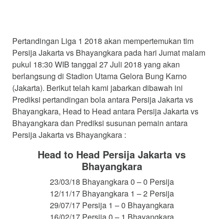
Pertandingan Liga 1 2018 akan mempertemukan tim
Persija Jakarta vs Bhayangkara pada hari Jumat malam
pukul 18:30 WIB tanggal 27 Juli 2018 yang akan
berlangsung di Stadion Utama Gelora Bung Karno
(Jakarta). Berikut telah kami jabarkan dibawah ini
Prediksi pertandingan bola antara Persija Jakarta vs
Bhayangkara, Head to Head antara Persija Jakarta vs
Bhayangkara dan Prediksi susunan pemain antara
Persija Jakarta vs Bhayangkara :
Head to Head Persija Jakarta vs
Bhayangkara
23/03/18 Bhayangkara 0 – 0 Persija
12/11/17 Bhayangkara 1 – 2 Persija
29/07/17 Persija 1 – 0 Bhayangkara
16/02/17 Persija 0 – 1 Bhayangkara