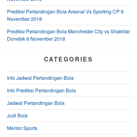
Prediksi Pertandingan Bola Arsenal Vs Sporting CP 9
November 2018
Prediksi Pertandingan Bola Manchester City vs Shakhtar
Donetsk 8 November 2018
CATEGORIES
Info Jadwal Pertandingan Bola
Info Prediksi Pertandingan Bola
Jadwal Pertandingan Bola
Judi Bola
Mentor Sports