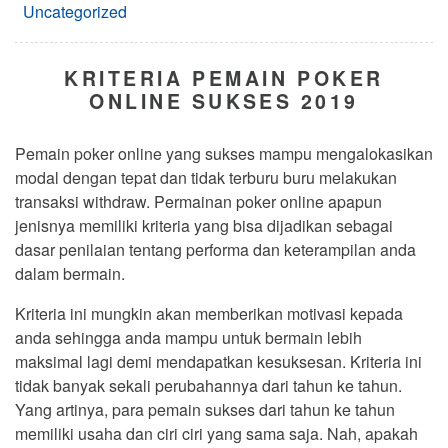
Uncategorized
KRITERIA PEMAIN POKER
ONLINE SUKSES 2019
Pemain poker online yang sukses mampu mengalokasikan
modal dengan tepat dan tidak terburu buru melakukan
transaksi withdraw. Permainan poker online apapun
jenisnya memiliki kriteria yang bisa dijadikan sebagai
dasar penilaian tentang performa dan keterampilan anda
dalam bermain.
Kriteria ini mungkin akan memberikan motivasi kepada
anda sehingga anda mampu untuk bermain lebih
maksimal lagi demi mendapatkan kesuksesan. Kriteria ini
tidak banyak sekali perubahannya dari tahun ke tahun.
Yang artinya, para pemain sukses dari tahun ke tahun
memiliki usaha dan ciri ciri yang sama saja. Nah, apakah