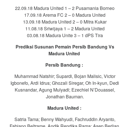
22.09.18 Madura United 1 – 2 Pusamania Borneo
17.09.18 Arema FC 2 – 0 Madura United
13.09.18 Madura United 2 – 0 Mitra Kukar
11.08.18 Sriwijaya 1 – 2 Madura United
03.08.18 Madura Unite 3 – 1 dPS Tira
Prediksi Susunan Pemain Persib Bandung Vs
Madura United
Persib Bandung :
Muhammad Natshir; Supardi, Bojan Malisic, Victor
Igbonefo, Ardi Idrus; Ghozali Siregar, Oh In-kyun, Dedi
Kusnandar, Agung Mulyadi; Ezechiel N’Douassel,
Jonathan Bauman.
Madura United :
Satria Tama; Benny Wahyudi, Fachruddin Aryanto,
Fabiano Beltrame, Andik Rendika Rama; Asep Berlian,