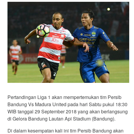
Pertandingan Liga 1 akan mempertemukan tim Persib
Bandung Vs Madura United pada hari Sabtu pukul 18:30
WIB tanggal 29 September 2018 yang akan berlangsung
di Gelora Bandung Lautan Api Stadium (Bandung).
Di dalam kesempatan kali ini tim Persib Bandung akan