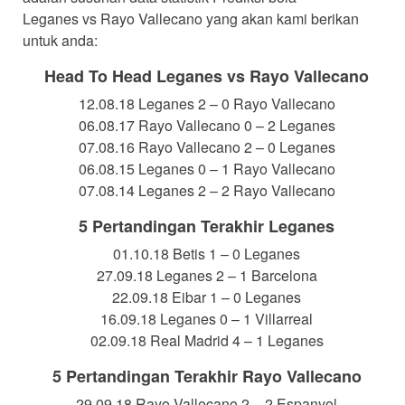
Leganes
vs
Rayo Vallecano
yang akan kami berikan
untuk anda:
Head To Head Leganes vs Rayo Vallecano
12.08.18 Leganes 2 – 0 Rayo Vallecano
06.08.17 Rayo Vallecano 0 – 2 Leganes
07.08.16 Rayo Vallecano 2 – 0 Leganes
06.08.15 Leganes 0 – 1 Rayo Vallecano
07.08.14 Leganes 2 – 2 Rayo Vallecano
5 Pertandingan Terakhir Leganes
01.10.18 Betis 1 – 0 Leganes
27.09.18 Leganes 2 – 1 Barcelona
22.09.18 Eibar 1 – 0 Leganes
16.09.18 Leganes 0 – 1 Villarreal
02.09.18 Real Madrid 4 – 1 Leganes
5 Pertandingan Terakhir Rayo Vallecano
29.09.18 Rayo Vallecano 2 – 2 Espanyol