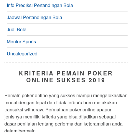
Info Prediksi Pertandingan Bola
Jadwal Pertandingan Bola
Judi Bola
Mentor Sports
Uncategorized
KRITERIA PEMAIN POKER
ONLINE SUKSES 2019
Pemain poker online yang sukses mampu mengalokasikan
modal dengan tepat dan tidak terburu buru melakukan
transaksi withdraw. Permainan poker online apapun
jenisnya memiliki kriteria yang bisa dijadikan sebagai
dasar penilaian tentang performa dan keterampilan anda
dalam bermain.