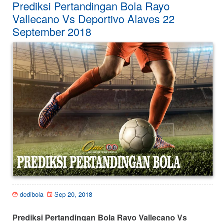
Prediksi Pertandingan Bola Rayo
Vallecano Vs Deportivo Alaves 22
September 2018
dedibola
Sep 20, 2018
Prediksi Pertandingan Bola Rayo Vallecano Vs