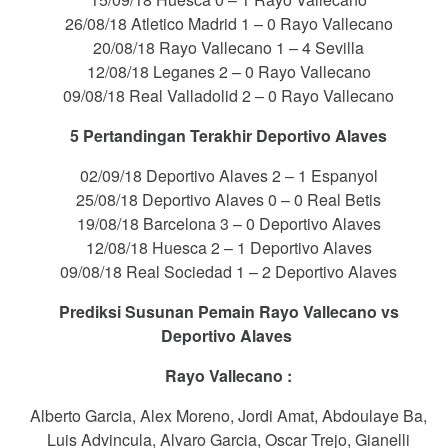
26/08/18 Atletico Madrid 1 – 0 Rayo Vallecano
20/08/18 Rayo Vallecano 1 – 4 Sevilla
12/08/18 Leganes 2 – 0 Rayo Vallecano
09/08/18 Real Valladolid 2 – 0 Rayo Vallecano
5 Pertandingan Terakhir Deportivo Alaves
02/09/18 Deportivo Alaves 2 – 1 Espanyol
25/08/18 Deportivo Alaves 0 – 0 Real Betis
19/08/18 Barcelona 3 – 0 Deportivo Alaves
12/08/18 Huesca 2 – 1 Deportivo Alaves
09/08/18 Real Sociedad 1 – 2 Deportivo Alaves
Prediksi Susunan Pemain Rayo Vallecano vs
Deportivo Alaves
Rayo Vallecano :
Alberto Garcia, Alex Moreno, Jordi Amat, Abdoulaye Ba,
Luis Advincula, Alvaro Garcia, Oscar Trejo, Gianelli