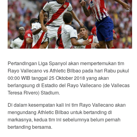
Pertandingan Liga Spanyol akan mempertemukan tim
Rayo Vallecano vs Athletic Bilbao pada hari Rabu pukul
00:00 WIB tanggal 25 Oktober 2018 yang akan
berlangsung di Estadio del Rayo Vallecano (de Vallecas
Teresa Rivero) Stadium.
Di dalam kesempatan kali ini tim Rayo Vallecano akan
mengundang Athletic Bilbao untuk bertanding di
markasnya, kedua tim ini sebelumnya belum pernah
bertanding bersama.