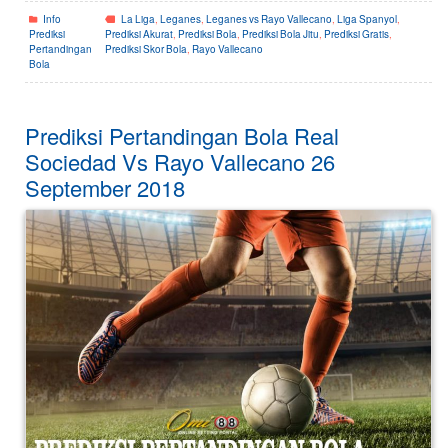
Info
La Liga
,
Leganes
,
Leganes vs Rayo Vallecano
,
Liga Spanyol
,
Prediksi
Prediksi Akurat
,
Prediksi Bola
,
Prediksi Bola Jitu
,
Prediksi Gratis
,
Pertandingan
Prediksi Skor Bola
,
Rayo Vallecano
Bola
Prediksi Pertandingan Bola Real
Sociedad Vs Rayo Vallecano 26
September 2018