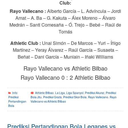
Club:
Rayo Vallecano :
Alberto García – L. Advíncula – Jordi
Amat – A. Ba – G. Kakuta – Álex Moreno – Álvaro
Medrán – Santi Comesaña – Ó. Trejo – Bebé – Raúl de
Tomás
Athletic Club :
Unai Simón – De Marcos – Yuri – Íñigo
Martínez – Yeray Álvarez – Raúl García – Susaeta –
Beñat – Dani García – Muniain – Iñaki Williams
Rayo Vallecano vs Athletic Bilbao
Rayo Vallecano 0 : 2 Athletic Bilbao
Info
Athletic Bilbao
,
La Liga
,
Liga Spanyol
,
Prediksi Akurat
,
Prediksi
Prediksi
Bola Jitu
,
Prediksi Gratis
,
Prediksi Skor Bola
,
Rayo Vallecano
,
Rayo
Pertandingan
Vallecano vs Athletic Bilbao
Bola
Prediksi Pertandingan Bola Leganes vs