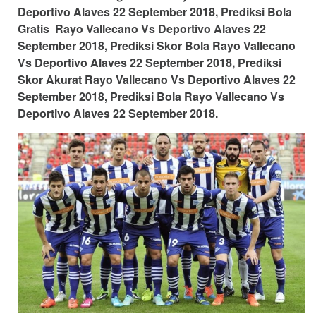
Deportivo Alaves 22 September 2018, Prediksi Bola
Gratis Rayo Vallecano Vs Deportivo Alaves 22
September 2018, Prediksi Skor Bola Rayo Vallecano
Vs Deportivo Alaves 22 September 2018, Prediksi
Skor Akurat Rayo Vallecano Vs Deportivo Alaves 22
September 2018, Prediksi Bola Rayo Vallecano Vs
Deportivo Alaves 22 September 2018.