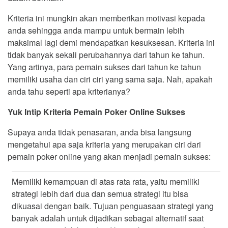
Kriteria ini mungkin akan memberikan motivasi kepada
anda sehingga anda mampu untuk bermain lebih
maksimal lagi demi mendapatkan kesuksesan. Kriteria ini
tidak banyak sekali perubahannya dari tahun ke tahun.
Yang artinya, para pemain sukses dari tahun ke tahun
memiliki usaha dan ciri ciri yang sama saja. Nah, apakah
anda tahu seperti apa kriterianya?
Yuk Intip Kriteria Pemain Poker Online Sukses
Supaya anda tidak penasaran, anda bisa langsung
mengetahui apa saja kriteria yang merupakan ciri dari
pemain poker online yang akan menjadi pemain sukses:
Memiliki kemampuan di atas rata rata, yaitu memiliki
strategi lebih dari dua dan semua strategi itu bisa
dikuasai dengan baik. Tujuan penguasaan strategi yang
banyak adalah untuk dijadikan sebagai alternatif saat