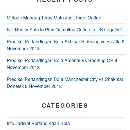
Metode Menang Terus Main Judi Togel Online
Is It Really Safe to Play Gambling Online in US Legally?
Prediksi Pertandingan Bola Akhisar BldGeng vs Sevilla 9
November 2018
Prediksi Pertandingan Bola Arsenal Vs Sporting CP 9
November 2018
Prediksi Pertandingan Bola Manchester City vs Shakhtar
Donetsk 8 November 2018
CATEGORIES
Info Jadwal Pertandingan Bola