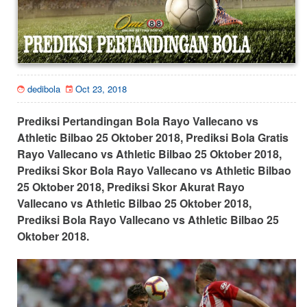
dedibola
Oct 23, 2018
Prediksi Pertandingan Bola Rayo Vallecano vs
Athletic Bilbao 25 Oktober 2018, Prediksi Bola Gratis
Rayo Vallecano vs Athletic Bilbao 25 Oktober 2018,
Prediksi Skor Bola Rayo Vallecano vs Athletic Bilbao
25 Oktober 2018, Prediksi Skor Akurat Rayo
Vallecano vs Athletic Bilbao 25 Oktober 2018,
Prediksi Bola Rayo Vallecano vs Athletic Bilbao 25
Oktober 2018.