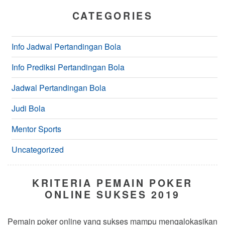
CATEGORIES
Info Jadwal Pertandingan Bola
Info Prediksi Pertandingan Bola
Jadwal Pertandingan Bola
Judi Bola
Mentor Sports
Uncategorized
KRITERIA PEMAIN POKER
ONLINE SUKSES 2019
Pemain poker online yang sukses mampu mengalokasikan