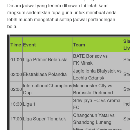
Dalam jadwal yang tertera dibawah ini telah kami
rangkum sedemikian rupa guna untuk membuat anda
lebih mudah mengetahui setiap jadwal pertandingan
bola.
Si
Time
Event
Team
Li
BATE Borisov vs
01:00
Liga Primer Belarusia
St
FK Minsk
Jagiellonia Bialystok vs
02:00
Ekstraklasa Polandia
St
Lechia Gdansk
InternationalChampions
Manchester City vs
02:00
St
Cup
Borussia Dortmund
Sriwijaya FC vs Arema
13:30
Liga 1
Ind
FC
Changchun Yatai vs
17:00
Liga Super Tiongkok
St
Shandong Luneng
Mitra Kutai Kartanegara