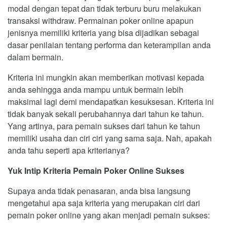
modal dengan tepat dan tidak terburu buru melakukan
transaksi withdraw. Permainan poker online apapun
jenisnya memiliki kriteria yang bisa dijadikan sebagai
dasar penilaian tentang performa dan keterampilan anda
dalam bermain.
Kriteria ini mungkin akan memberikan motivasi kepada
anda sehingga anda mampu untuk bermain lebih
maksimal lagi demi mendapatkan kesuksesan. Kriteria ini
tidak banyak sekali perubahannya dari tahun ke tahun.
Yang artinya, para pemain sukses dari tahun ke tahun
memiliki usaha dan ciri ciri yang sama saja. Nah, apakah
anda tahu seperti apa kriterianya?
Yuk Intip Kriteria Pemain Poker Online Sukses
Supaya anda tidak penasaran, anda bisa langsung
mengetahui apa saja kriteria yang merupakan ciri dari
pemain poker online yang akan menjadi pemain sukses: