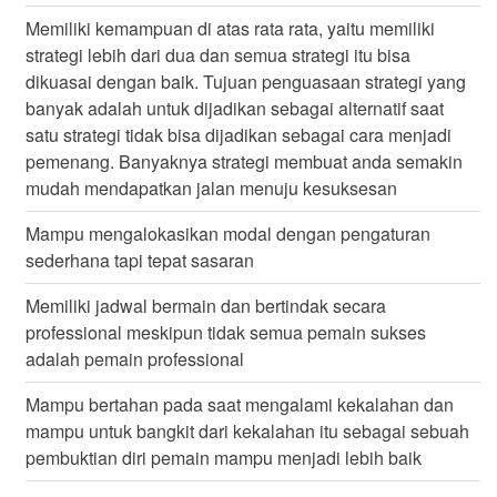
Memiliki kemampuan di atas rata rata, yaitu memiliki
strategi lebih dari dua dan semua strategi itu bisa
dikuasai dengan baik. Tujuan penguasaan strategi yang
banyak adalah untuk dijadikan sebagai alternatif saat
satu strategi tidak bisa dijadikan sebagai cara menjadi
pemenang. Banyaknya strategi membuat anda semakin
mudah mendapatkan jalan menuju kesuksesan
Mampu mengalokasikan modal dengan pengaturan
sederhana tapi tepat sasaran
Memiliki jadwal bermain dan bertindak secara
professional meskipun tidak semua pemain sukses
adalah pemain professional
Mampu bertahan pada saat mengalami kekalahan dan
mampu untuk bangkit dari kekalahan itu sebagai sebuah
pembuktian diri pemain mampu menjadi lebih baik