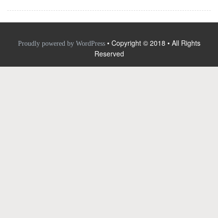
•
Copyright © 2018 •
All Rights
Proudly powered by WordPress
Reserved