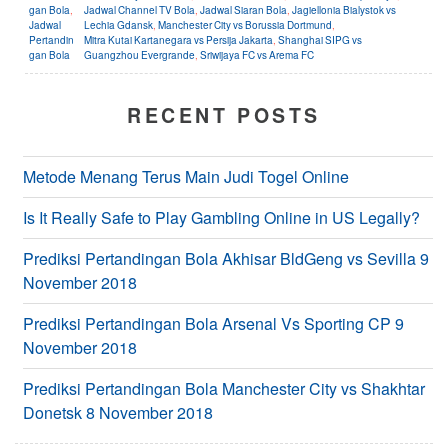
gan Bola
,
Jadwal Channel TV Bola
,
Jadwal Siaran Bola
,
Jagiellonia Bialystok vs
Jadwal
Lechia Gdansk
,
Manchester City vs Borussia Dortmund
,
Pertandin
Mitra Kutai Kartanegara vs Persija Jakarta
,
Shanghai SIPG vs
gan Bola
Guangzhou Evergrande
,
Sriwijaya FC vs Arema FC
RECENT POSTS
Metode Menang Terus Main Judi Togel Online
Is It Really Safe to Play Gambling Online in US Legally?
Prediksi Pertandingan Bola Akhisar BldGeng vs Sevilla 9
November 2018
Prediksi Pertandingan Bola Arsenal Vs Sporting CP 9
November 2018
Prediksi Pertandingan Bola Manchester City vs Shakhtar
Donetsk 8 November 2018