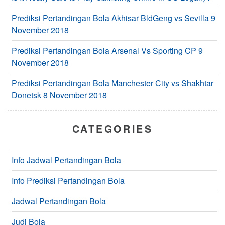
Prediksi Pertandingan Bola Akhisar BldGeng vs Sevilla 9
November 2018
Prediksi Pertandingan Bola Arsenal Vs Sporting CP 9
November 2018
Prediksi Pertandingan Bola Manchester City vs Shakhtar
Donetsk 8 November 2018
CATEGORIES
Info Jadwal Pertandingan Bola
Info Prediksi Pertandingan Bola
Jadwal Pertandingan Bola
Judi Bola