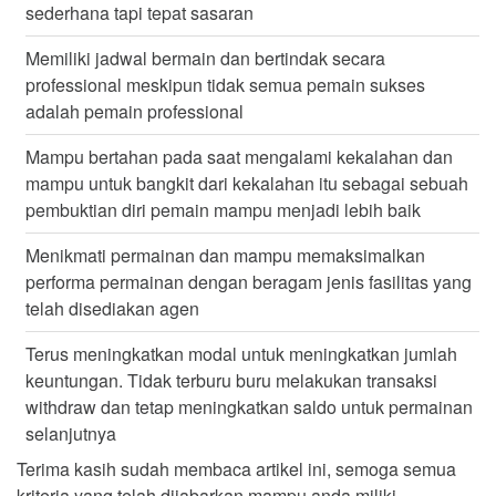
sederhana tapi tepat sasaran
Memiliki jadwal bermain dan bertindak secara
professional meskipun tidak semua pemain sukses
adalah pemain professional
Mampu bertahan pada saat mengalami kekalahan dan
mampu untuk bangkit dari kekalahan itu sebagai sebuah
pembuktian diri pemain mampu menjadi lebih baik
Menikmati permainan dan mampu memaksimalkan
performa permainan dengan beragam jenis fasilitas yang
telah disediakan agen
Terus meningkatkan modal untuk meningkatkan jumlah
keuntungan. Tidak terburu buru melakukan transaksi
withdraw dan tetap meningkatkan saldo untuk permainan
selanjutnya
Terima kasih sudah membaca artikel ini, semoga semua
kriteria yang telah dijabarkan mampu anda miliki