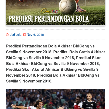
dedibola
Nov 6, 2018
Prediksi Pertandingan Bola Akhisar BldGeng vs
Sevilla 9 November 2018, Prediksi Bola Gratis Akhisar
BldGeng vs Sevilla 9 November 2018, Prediksi Skor
Bola Akhisar BldGeng vs Sevilla 9 November 2018,
Prediksi Skor Akurat Akhisar BldGeng vs Sevilla 9
November 2018, Prediksi Bola Akhisar BldGeng vs
Sevilla 9 November 2018.