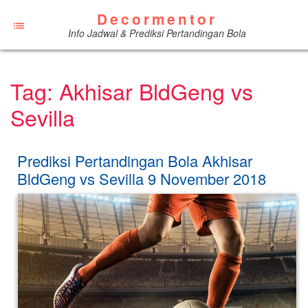
Decormentor
Info Jadwal & Prediksi Pertandingan Bola
Tag:
Akhisar BldGeng vs
Sevilla
Prediksi Pertandingan Bola Akhisar
BldGeng vs Sevilla 9 November 2018