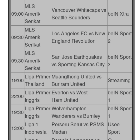
MLS
Vancouver Whitecaps vs
09:00
Amerik
beIN Xtra
Seattle Sounders
Serikat
MLS
Los Angeles FC vs New
beIN Sport
09:30
Amerik
England Revolution
2
Serikat
MLS
San Jose Earthquakes
beIN Sport
09:30
Amerik
vs Sporting Kansas City
3
Serikat
Liga Primer
Muangthong United vs
19:00
Streaming
Thailand
Buriram United
Liga Primer
Everton vs West
beIN Sport
22:00
Inggris
Ham United
1
Liga Primer
Wolverhampton
beIN Sport
19:30
Inggris
Wanderers vs Burnley
1
Liga 1
Perseru Serui vs PSMS
Usee
13:00
Indonesia
Medan
Sport