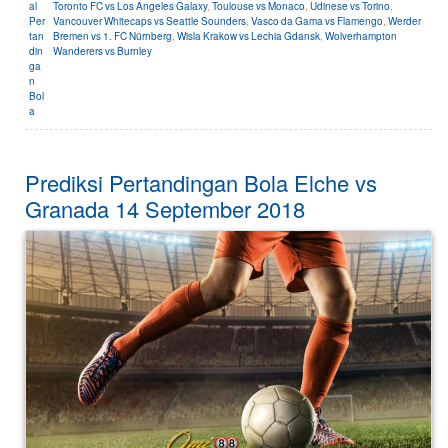
al
Toronto FC vs Los Angeles Galaxy
,
Toulouse vs Monaco
,
Udinese vs Torino
,
Per
Vancouver Whitecaps vs Seattle Sounders
,
Vasco da Gama vs Flamengo
,
Werder
tan
Bremen vs 1. FC Nürnberg
,
Wisla Krakow vs Lechia Gdansk
,
Wolverhampton
din
Wanderers vs Burnley
ga
n
Bol
a
Prediksi Pertandingan Bola Elche vs
Granada 14 September 2018