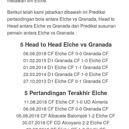
melawan tim Elche.
Berikut telah kami jabarkan dibawah ini Prediksi
pertandingan bola antara Elche vs Granada, Head to
Head antara Elche vs Granada dan Prediksi susunan
pemain antara Elche vs Granada :
5 Head to Head Elche vs Granada
06.08.2018 CF Elche CF 0-0 Granada CF
01.02.2015 D1 Granada CF 1-0 Elche CF
01.09.2014 D1 Elche CF 1-1 Granada CF
22.03.2014 D1 Granada CF 1-0 Elche CF
27.10.2013 D1 Elche CF 0-1 Granada CF
5 Pertandingan Terakhir Elche
11.08.2018 CF Elche CF 1-0 UD Almería
06.08.2018 CF Elche CF 0-0 Granada CF
05.08.2018 CF Albacete Balompié 1-2 Elche CF
30.07.2018 CF CD Alcoyano 2-2 Elche CF