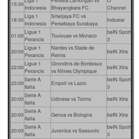
Liga 1
Persela Lamongan vs
O
15:30
Indonesia
Bhayangkara FC
Channel
Liga 1
Sriwijaya FC vs
18:30
Indosiar
Indonesia
Persebaya Surabaya
Ligue 1
beIN Sport
01:00
Toulouse vs Monaco
Perancis
3
Ligue 1
Nantes vs Stade de
20:00
beIN Xtra
Perancis
Reims
Ligue 1
Girondins de Bordeaux
22:00
beIN Xtra
Perancis
vs Nîmes Olympique
Serie A
beIN Sport
23:00
Empoli vs Lazio
Italia
3
Serie A
20:00
Udinese vs Torino
beIN Xtra
Italia
Serie A
20:00
Genoa vs Bologna
beIN Xtra
Italia
Serie A
beIN Sport
20:00
Juventus vs Sassuolo
Italia
3