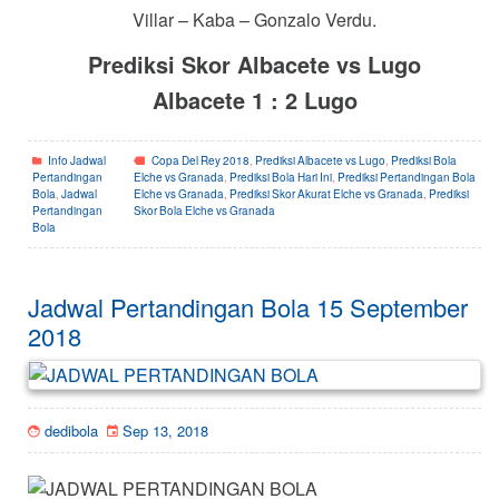
Villar – Kaba – Gonzalo Verdu.
Prediksi Skor
Albacete vs Lugo
Albacete
1
: 2
Lugo
Info Jadwal
Copa Del Rey 2018
,
Prediksi Albacete vs Lugo
,
Prediksi Bola
Pertandingan
Elche vs Granada
,
Prediksi Bola Hari Ini
,
Prediksi Pertandingan Bola
Bola
,
Jadwal
Elche vs Granada
,
Prediksi Skor Akurat Elche vs Granada
,
Prediksi
Pertandingan
Skor Bola Elche vs Granada
Bola
Jadwal Pertandingan Bola 15 September
2018
dedibola
Sep 13, 2018