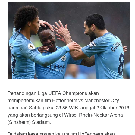
Pertandingan Liga UEFA Champions akan
mempertemukan tim Hoffenheim vs Manchester City
pada hari Sabtu pukul 23:55 WIB tanggal 2 Oktober 2018
yang akan berlangsung di Wirsol Rhein-Neckar Arena
(Sinsheim) Stadium.
Di dalam kesempatan kali ini tim Hoffenheim akan