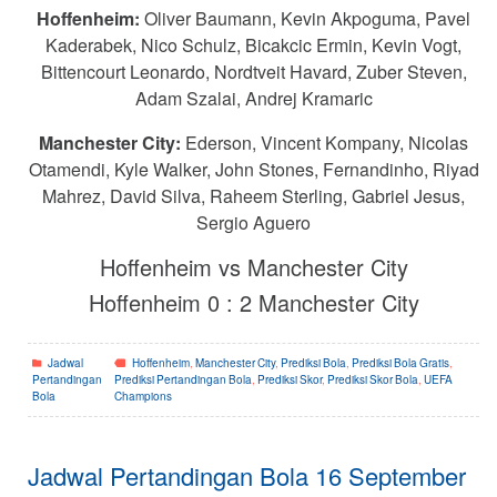
Hoffenheim:
Oliver Baumann, Kevin Akpoguma, Pavel
Kaderabek, Nico Schulz, Bicakcic Ermin, Kevin Vogt,
Bittencourt Leonardo, Nordtveit Havard, Zuber Steven,
Adam Szalai, Andrej Kramaric
Manchester City:
Ederson, Vincent Kompany, Nicolas
Otamendi, Kyle Walker, John Stones, Fernandinho, Riyad
Mahrez, David Silva, Raheem Sterling, Gabriel Jesus,
Sergio Aguero
Hoffenheim vs Manchester City
Hoffenheim 0 : 2 Manchester City
Jadwal
Hoffenheim
,
Manchester City
,
Prediksi Bola
,
Prediksi Bola Gratis
,
Pertandingan
Prediksi Pertandingan Bola
,
Prediksi Skor
,
Prediksi Skor Bola
,
UEFA
Bola
Champions
Jadwal Pertandingan Bola 16 September