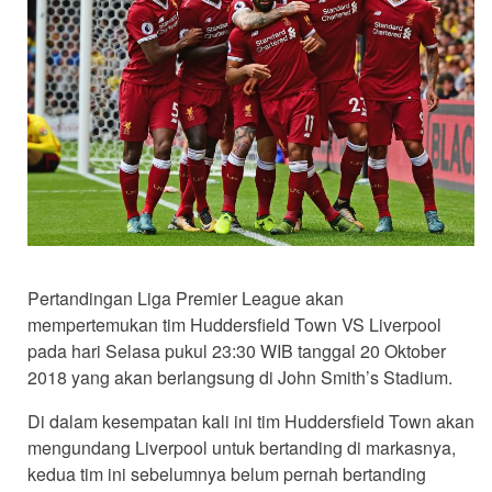
Pertandingan Liga Premier League akan
mempertemukan tim Huddersfield Town VS Liverpool
pada hari Selasa pukul 23:30 WIB tanggal 20 Oktober
2018 yang akan berlangsung di John Smith’s Stadium.
Di dalam kesempatan kali ini tim Huddersfield Town akan
mengundang Liverpool untuk bertanding di markasnya,
kedua tim ini sebelumnya belum pernah bertanding