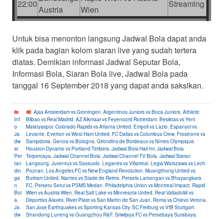
22:00
Streaming
Austria
Wien
Untuk bisa menonton langsung Jadwal Bola dapat anda
klik pada bagian kolom siaran live yang sudah tertera
diatas. Demikian informasi Jadwal Seputar Bola,
Informasi Bola, Siaran Bola live, Jadwal Bola pada
tanggal 16 September 2018 yang dapat anda saksikan.
Ajax Amsterdam vs Groningen
,
Argentinos Juniors vs Boca Juniors
,
Athletic
Inf
Bilbao vs Real Madrid
,
AZ Alkmaar vs Feyenoord Rotterdam
,
Besiktas vs Yeni
o
Malatyaspor
,
Colorado Rapids vs Atlanta United
,
Empoli vs Lazio
,
Espanyol vs
Ja
Levante
,
Everton vs West Ham United
,
FC Dallas vs Columbus Crew
,
Frosinone vs
dw
Sampdoria
,
Genoa vs Bologna
,
Girondins de Bordeaux vs Nîmes Olympique
,
al
Houston Dynamo vs Portland Timbers
,
Jadwal Bola Hari Ini
,
Jadwal Bola
Per
Terpercaya
,
Jadwal Channel Bola
,
Jadwal Channel TV Bola
,
Jadwal Siaran
tan
Langsung
,
Juventus vs Sassuolo
,
Leganés vs Villarreal
,
Legia Warszawa vs Lech
din
Poznan
,
Los Angeles FC vs New England Revolution
,
Muangthong United vs
ga
Buriram United
,
Nantes vs Stade de Reims
,
Persela Lamongan vs Bhayangkara
n
FC
,
Perseru Serui vs PSMS Medan
,
Philadelphia Union vs Montreal Impact
,
Rapid
Bol
Wien vs Austria Wien
,
Real Salt Lake vs Minnesota United
,
Real Valladolid vs
a
,
Deportivo Alavés
,
River Plate vs San Martín de San Juan
,
Roma vs Chievo Verona
,
Ja
San Jose Earthquakes vs Sporting Kansas City
,
SC Freiburg vs VfB Stuttgart
,
dw
Shandong Luneng vs Guangzhou R&F
,
Sriwijaya FC vs Persebaya Surabaya
,