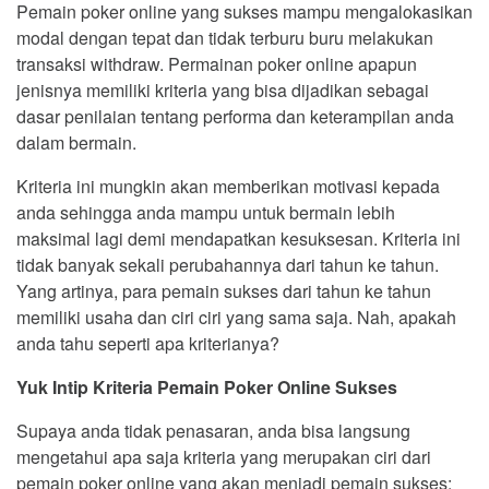
Pemain poker online yang sukses mampu mengalokasikan
modal dengan tepat dan tidak terburu buru melakukan
transaksi withdraw. Permainan poker online apapun
jenisnya memiliki kriteria yang bisa dijadikan sebagai
dasar penilaian tentang performa dan keterampilan anda
dalam bermain.
Kriteria ini mungkin akan memberikan motivasi kepada
anda sehingga anda mampu untuk bermain lebih
maksimal lagi demi mendapatkan kesuksesan. Kriteria ini
tidak banyak sekali perubahannya dari tahun ke tahun.
Yang artinya, para pemain sukses dari tahun ke tahun
memiliki usaha dan ciri ciri yang sama saja. Nah, apakah
anda tahu seperti apa kriterianya?
Yuk Intip Kriteria Pemain Poker Online Sukses
Supaya anda tidak penasaran, anda bisa langsung
mengetahui apa saja kriteria yang merupakan ciri dari
pemain poker online yang akan menjadi pemain sukses: