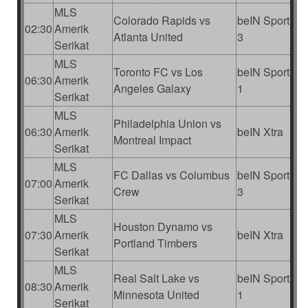
MLS
Colorado Rapids vs
beIN Sport
02:30
Amerik
Atlanta United
3
Serikat
MLS
Toronto FC vs Los
beIN Sport
06:30
Amerik
Angeles Galaxy
1
Serikat
MLS
Philadelphia Union vs
06:30
Amerik
beIN Xtra
Montreal Impact
Serikat
MLS
FC Dallas vs Columbus
beIN Sport
07:00
Amerik
Crew
3
Serikat
MLS
Houston Dynamo vs
07:30
Amerik
beIN Xtra
Portland Timbers
Serikat
MLS
Real Salt Lake vs
beIN Sport
08:30
Amerik
Minnesota United
1
Serikat