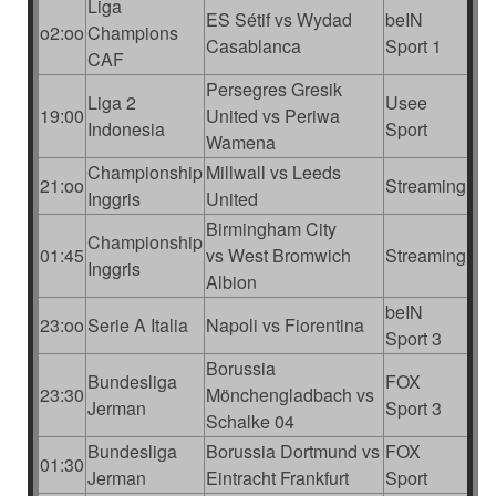
Liga
ES Sétif vs Wydad
beIN
o2:oo
Champions
Casablanca
Sport 1
CAF
Persegres Gresik
Liga 2
Usee
19:00
United vs Periwa
Indonesia
Sport
Wamena
Championship
Millwall vs Leeds
21:oo
Streaming
Inggris
United
Birmingham City
Championship
01:45
vs West Bromwich
Streaming
Inggris
Albion
beIN
23:oo
Serie A Italia
Napoli vs Fiorentina
Sport 3
Borussia
Bundesliga
FOX
23:30
Mönchengladbach vs
Jerman
Sport 3
Schalke 04
Bundesliga
Borussia Dortmund vs
FOX
01:30
Jerman
Eintracht Frankfurt
Sport