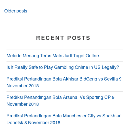
Older posts
RECENT POSTS
Metode Menang Terus Main Judi Togel Online
Is It Really Safe to Play Gambling Online in US Legally?
Prediksi Pertandingan Bola Akhisar BldGeng vs Sevilla 9
November 2018
Prediksi Pertandingan Bola Arsenal Vs Sporting CP 9
November 2018
Prediksi Pertandingan Bola Manchester City vs Shakhtar
Donetsk 8 November 2018