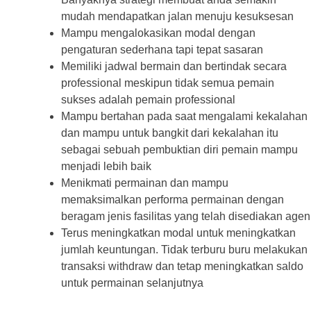
mudah mendapatkan jalan menuju kesuksesan
Mampu mengalokasikan modal dengan
pengaturan sederhana tapi tepat sasaran
Memiliki jadwal bermain dan bertindak secara
professional meskipun tidak semua pemain
sukses adalah pemain professional
Mampu bertahan pada saat mengalami kekalahan
dan mampu untuk bangkit dari kekalahan itu
sebagai sebuah pembuktian diri pemain mampu
menjadi lebih baik
Menikmati permainan dan mampu
memaksimalkan performa permainan dengan
beragam jenis fasilitas yang telah disediakan agen
Terus meningkatkan modal untuk meningkatkan
jumlah keuntungan. Tidak terburu buru melakukan
transaksi withdraw dan tetap meningkatkan saldo
untuk permainan selanjutnya