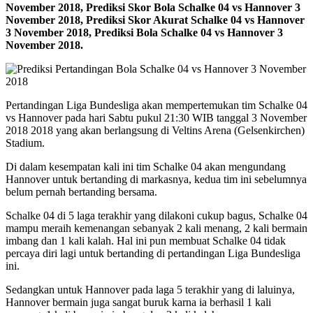
November 2018, Prediksi Skor Bola Schalke 04 vs Hannover 3
November 2018, Prediksi Skor Akurat Schalke 04 vs Hannover
3 November 2018, Prediksi Bola Schalke 04 vs Hannover 3
November 2018.
Pertandingan Liga Bundesliga akan mempertemukan tim Schalke 04
vs Hannover pada hari Sabtu pukul 21:30 WIB tanggal 3 November
2018 2018 yang akan berlangsung di Veltins Arena (Gelsenkirchen)
Stadium.
Di dalam kesempatan kali ini tim Schalke 04 akan mengundang
Hannover untuk bertanding di markasnya, kedua tim ini sebelumnya
belum pernah bertanding bersama.
Schalke 04 di 5 laga terakhir yang dilakoni cukup bagus, Schalke 04
mampu meraih kemenangan sebanyak 2 kali menang, 2 kali bermain
imbang dan 1 kali kalah. Hal ini pun membuat Schalke 04 tidak
percaya diri lagi untuk bertanding di pertandingan Liga Bundesliga
ini.
Sedangkan untuk Hannover pada laga 5 terakhir yang di laluinya,
Hannover bermain juga sangat buruk karna ia berhasil 1 kali