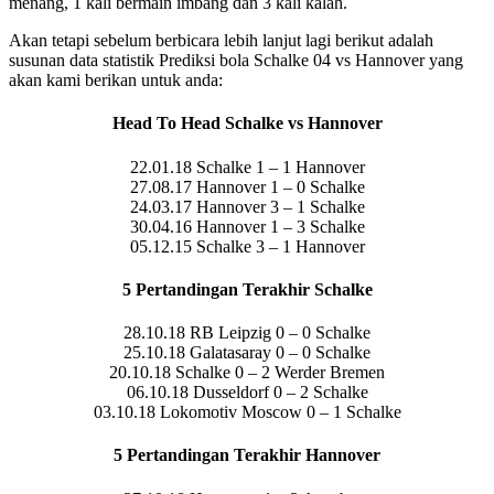
menang, 1 kali bermain imbang dan 3 kali kalah.
Akan tetapi sebelum berbicara lebih lanjut lagi berikut adalah
susunan data statistik Prediksi bola Schalke 04 vs Hannover yang
akan kami berikan untuk anda:
Head To Head Schalke vs Hannover
22.01.18 Schalke 1 – 1 Hannover
27.08.17 Hannover 1 – 0 Schalke
24.03.17 Hannover 3 – 1 Schalke
30.04.16 Hannover 1 – 3 Schalke
05.12.15 Schalke 3 – 1 Hannover
5 Pertandingan Terakhir Schalke
28.10.18 RB Leipzig 0 – 0 Schalke
25.10.18 Galatasaray 0 – 0 Schalke
20.10.18 Schalke 0 – 2 Werder Bremen
06.10.18 Dusseldorf 0 – 2 Schalke
03.10.18 Lokomotiv Moscow 0 – 1 Schalke
5 Pertandingan Terakhir Hannover