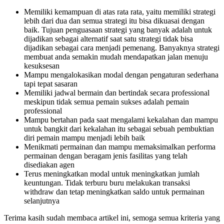
Memiliki kemampuan di atas rata rata, yaitu memiliki strategi
lebih dari dua dan semua strategi itu bisa dikuasai dengan
baik. Tujuan penguasaan strategi yang banyak adalah untuk
dijadikan sebagai alternatif saat satu strategi tidak bisa
dijadikan sebagai cara menjadi pemenang. Banyaknya strategi
membuat anda semakin mudah mendapatkan jalan menuju
kesuksesan
Mampu mengalokasikan modal dengan pengaturan sederhana
tapi tepat sasaran
Memiliki jadwal bermain dan bertindak secara professional
meskipun tidak semua pemain sukses adalah pemain
professional
Mampu bertahan pada saat mengalami kekalahan dan mampu
untuk bangkit dari kekalahan itu sebagai sebuah pembuktian
diri pemain mampu menjadi lebih baik
Menikmati permainan dan mampu memaksimalkan performa
permainan dengan beragam jenis fasilitas yang telah
disediakan agen
Terus meningkatkan modal untuk meningkatkan jumlah
keuntungan. Tidak terburu buru melakukan transaksi
withdraw dan tetap meningkatkan saldo untuk permainan
selanjutnya
Terima kasih sudah membaca artikel ini, semoga semua kriteria yang