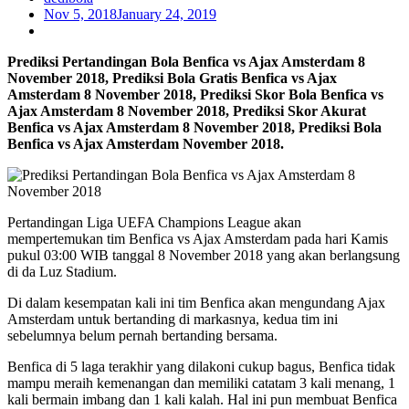
Nov 5, 2018
January 24, 2019
Prediksi Pertandingan Bola Benfica vs Ajax Amsterdam 8
November 2018, Prediksi Bola Gratis Benfica vs Ajax
Amsterdam 8 November 2018, Prediksi Skor Bola Benfica vs
Ajax Amsterdam 8 November 2018, Prediksi Skor Akurat
Benfica vs Ajax Amsterdam 8 November 2018, Prediksi Bola
Benfica vs Ajax Amsterdam November 2018.
Pertandingan Liga UEFA Champions League akan
mempertemukan tim Benfica vs Ajax Amsterdam pada hari Kamis
pukul 03:00 WIB tanggal 8 November 2018 yang akan berlangsung
di da Luz Stadium.
Di dalam kesempatan kali ini tim Benfica akan mengundang Ajax
Amsterdam untuk bertanding di markasnya, kedua tim ini
sebelumnya belum pernah bertanding bersama.
Benfica di 5 laga terakhir yang dilakoni cukup bagus, Benfica tidak
mampu meraih kemenangan dan memiliki catatam 3 kali menang, 1
kali bermain imbang dan 1 kali kalah. Hal ini pun membuat Benfica