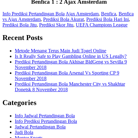
Benfica 1 : 2 Ajax Amsterdam
Info Prediksi Pertandingan Bola
Ajax Amsterdam
,
Benfica
,
Benfica
vs Ajax Amsterdam
,
Prediksi Bola Akurat
,
Prediksi Bola Hari Ini
,
Prediksi Bola Jitu
,
Prediksi Skor Jitu
,
UEFA Champions League
Recent Posts
Metode Menang Terus Main Judi Togel Online
Is It Really Safe to Play Gambling Online in US Legally?
Prediksi Pertandingan Bola Akhisar BldGeng vs Sevilla 9
November 2018
Prediksi Pertandingan Bola Arsenal Vs Sporting CP 9
November 2018
Prediksi Pertandingan Bola Manchester City vs Shakhtar
Donetsk 8 November 2018
Categories
Info Jadwal Pertandingan Bola
Info Prediksi Pertandingan Bola
Jadwal Pertandingan Bola
Judi Bola
Mentor Sports