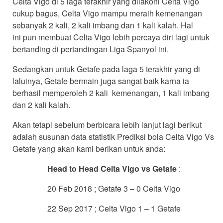
Celta Vigo di 5 laga terakhir yang dilakoni Celta Vigo
cukup bagus, Celta Vigo mampu meraih kemenangan
sebanyak 2 kali, 2 kali imbang dan 1 kali kalah. Hal
ini pun membuat Celta Vigo lebih percaya diri lagi untuk
bertanding di pertandingan Liga Spanyol ini.
Sedangkan untuk Getafe pada laga 5 terakhir yang di
laluinya, Getafe bermain juga sangat baik karna ia
berhasil memperoleh 2 kali kemenangan, 1 kali imbang
dan 2 kali kalah.
Akan tetapi sebelum berbicara lebih lanjut lagi berikut
adalah susunan data statistik Prediksi bola Celta Vigo Vs
Getafe yang akan kami berikan untuk anda:
Head to Head Celta Vigo vs Getafe
:
20 Feb 2018 ; Getafe 3 – 0 Celta Vigo
22 Sep 2017 ; Celta Vigo 1 – 1 Getafe