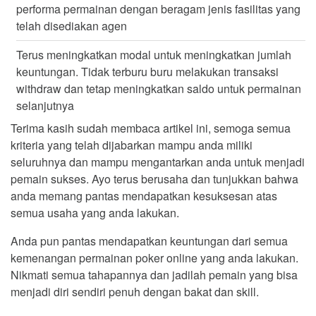
performa permainan dengan beragam jenis fasilitas yang
telah disediakan agen
Terus meningkatkan modal untuk meningkatkan jumlah
keuntungan. Tidak terburu buru melakukan transaksi
withdraw dan tetap meningkatkan saldo untuk permainan
selanjutnya
Terima kasih sudah membaca artikel ini, semoga semua
kriteria yang telah dijabarkan mampu anda miliki
seluruhnya dan mampu mengantarkan anda untuk menjadi
pemain sukses. Ayo terus berusaha dan tunjukkan bahwa
anda memang pantas mendapatkan kesuksesan atas
semua usaha yang anda lakukan.
Anda pun pantas mendapatkan keuntungan dari semua
kemenangan permainan poker online yang anda lakukan.
Nikmati semua tahapannya dan jadilah pemain yang bisa
menjadi diri sendiri penuh dengan bakat dan skill.