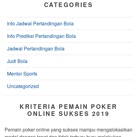
CATEGORIES
Info Jadwal Pertandingan Bola
Info Prediksi Pertandingan Bola
Jadwal Pertandingan Bola
Judi Bola
Mentor Sports
Uncategorized
KRITERIA PEMAIN POKER
ONLINE SUKSES 2019
Pemain poker online yang sukses mampu mengalokasikan
modal dengan tepat dan tidak terburu buru melakukan