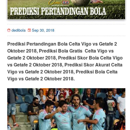
dedibola
Sep 30, 2018
Prediksi Pertandingan Bola Celta Vigo vs Getafe 2
Oktober 2018, Prediksi Bola Gratis Celta Vigo vs
Getafe 2 Oktober 2018, Prediksi Skor Bola Celta Vigo
vs Getafe 2 Oktober 2018, Prediksi Skor Akurat Celta
Vigo vs Getafe 2 Oktober 2018, Prediksi Bola Celta
Vigo vs Getafe 2 Oktober 2018.