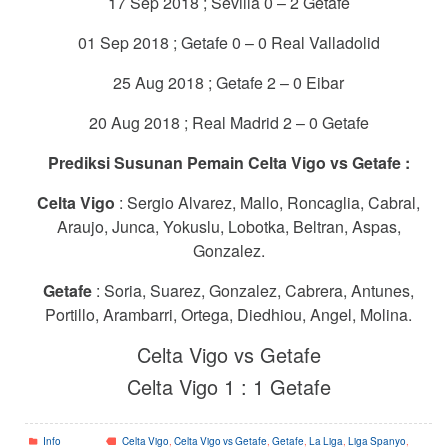
17 Sep 2018 ; Sevilla 0 – 2 Getafe
01 Sep 2018 ; Getafe 0 – 0 Real Valladolid
25 Aug 2018 ; Getafe 2 – 0 Eibar
20 Aug 2018 ; Real Madrid 2 – 0 Getafe
Prediksi Susunan Pemain Celta Vigo vs Getafe :
Celta Vigo
: Sergio Alvarez, Mallo, Roncaglia, Cabral,
Araujo, Junca, Yokuslu, Lobotka, Beltran, Aspas,
Gonzalez.
Getafe
: Soria, Suarez, Gonzalez, Cabrera, Antunes,
Portillo, Arambarri, Ortega, Diedhiou, Angel, Molina.
Celta Vigo vs Getafe
Celta Vigo 1 : 1 Getafe
Info
Celta Vigo
,
Celta Vigo vs Getafe
,
Getafe
,
La Liga
,
Liga Spanyo
,