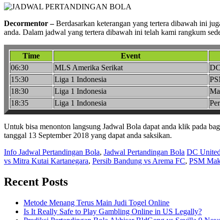
Decormentor –
Berdasarkan keterangan yang tertera dibawah ini j
anda. Dalam jadwal yang tertera dibawah ini telah kami rangkum se
Time
Event
06:30
MLS Amerika Serikat
DC
15:30
Liga 1 Indonesia
PSM
18:30
Liga 1 Indonesia
Mad
18:35
Liga 1 Indonesia
Pe
Untuk bisa menonton langsung Jadwal Bola dapat anda klik pada bagia
tanggal 13 September 2018 yang dapat anda saksikan.
Info Jadwal Pertandingan Bola
,
Jadwal Pertandingan Bola
DC United
vs Mitra Kutai Kartanegara
,
Persib Bandung vs Arema FC
,
PSM Makas
Recent Posts
Metode Menang Terus Main Judi Togel Online
Is It Really Safe to Play Gambling Online in US Legally?