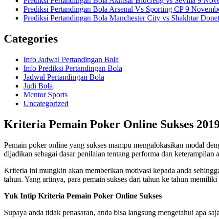
Prediksi Pertandingan Bola Akhisar BldGeng vs Sevilla 9 No
Prediksi Pertandingan Bola Arsenal Vs Sporting CP 9 Novemb
Prediksi Pertandingan Bola Manchester City vs Shakhtar Don
Categories
Info Jadwal Pertandingan Bola
Info Prediksi Pertandingan Bola
Jadwal Pertandingan Bola
Judi Bola
Mentor Sports
Uncategorized
Kriteria Pemain Poker Online Sukses 201
Pemain poker online yang sukses mampu mengalokasikan modal dengan 
dijadikan sebagai dasar penilaian tentang performa dan keterampilan
Kriteria ini mungkin akan memberikan motivasi kepada anda sehingga
tahun. Yang artinya, para pemain sukses dari tahun ke tahun memiliki 
Yuk Intip Kriteria Pemain Poker Online Sukses
Supaya anda tidak penasaran, anda bisa langsung mengetahui apa saja