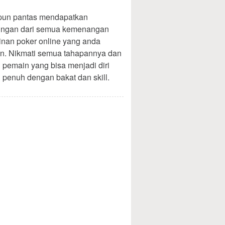
pun pantas mendapatkan
ungan dari semua kemenangan
nan poker online yang anda
n. Nikmati semua tahapannya dan
h pemain yang bisa menjadi diri
i penuh dengan bakat dan skill.