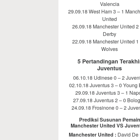
Valencia
29.09.18 West Ham 3 – 1 Manch
United
26.09.18 Manchester United 2 
Derby
22.09.18 Manchester United 1 
Wolves
5 Pertandingan Terakhi
Juventus
06.10.18 Udinese 0 – 2 Juven
02.10.18 Juventus 3 – 0 Young
29.09.18 Juventus 3 – 1 Napo
27.09.18 Juventus 2 – 0 Bolo
24.09.18 Frosinone 0 – 2 Juve
Prediksi Susunan Pemai
Manchester United VS Juven
Manchester United :
David De 