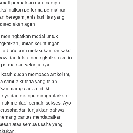
kmati permainan dan mampu
ksimalkan performa permainan
n beragam jenis fasilitas yang
 disediakan agen
 meningkatkan modal untuk
ngkatkan jumlah keuntungan.
 terburu buru melakukan transaksi
raw dan tetap meningkatkan saldo
 permainan selanjutnya
 kasih sudah membaca artikel ini,
 semua kriteria yang telah
rkan mampu anda miliki
uhnya dan mampu mengantarkan
ntuk menjadi pemain sukses. Ayo
berusaha dan tunjukkan bahwa
memang pantas mendapatkan
sesan atas semua usaha yang
akukan.