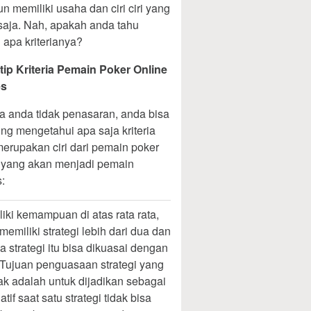
un memiliki usaha dan ciri ciri yang
aja. Nah, apakah anda tahu
i apa kriterianya?
tip Kriteria Pemain Poker Online
es
 anda tidak penasaran, anda bisa
ng mengetahui apa saja kriteria
erupakan ciri dari pemain poker
 yang akan menjadi pemain
:
iki kemampuan di atas rata rata,
 memiliki strategi lebih dari dua dan
 strategi itu bisa dikuasai dengan
 Tujuan penguasaan strategi yang
k adalah untuk dijadikan sebagai
atif saat satu strategi tidak bisa