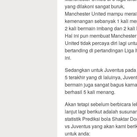
yang dilakoni sangat buruk,
Manchester United mampu merai
kemenangan sebanyak 1 kali me
2 kali bermain imbang dan 2 kali 
Hal ini pun membuat Manchester
United tidak percaya diri lagi unt
bertanding di pertandingan Liga I
ini.
Sedangkan untuk Juventus pada
5 terakhir yang di laluinya, Juven
bermain juga sangat bagus karna
berhasil 5 kali menang.
Akan tetapi sebelum berbicara le
lanjut lagi berikut adalah susuna
statistik Prediksi bola Shaktar D
vs Juventus yang akan kami beri
untuk anda: