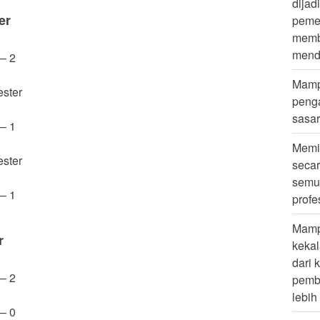
dijad
er
peme
memb
mend
– 2
Mamp
ester
penga
sasa
– 1
Memil
ester
secar
semu
– 1
profe
Mamp
r
keka
dari 
– 2
pemb
lebih
– 0