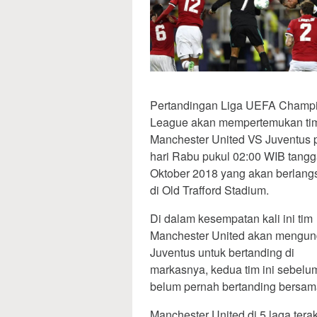
Pertandingan Liga UEFA Champ
League akan mempertemukan ti
Manchester United VS Juventus 
hari Rabu pukul 02:00 WIB tangg
Oktober 2018 yang akan berlang
di Old Trafford Stadium.
Di dalam kesempatan kali ini tim
Manchester United akan mengu
Juventus untuk bertanding di
markasnya, kedua tim ini sebel
belum pernah bertanding bersam
Manchester United di 5 laga terak