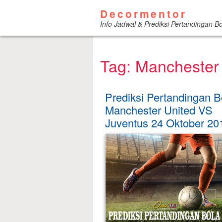
Decormentor
Info Jadwal & Prediksi Pertandingan B
Tag:
Manchester 
Prediksi Pertandingan B
Manchester United VS
Juventus 24 Oktober 20