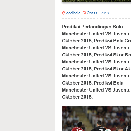
dedibola
Oct 23, 2018
Prediksi Pertandingan Bola
Manchester United VS Juventu
Oktober 2018, Prediksi Bola Gr
Manchester United VS Juventu
Oktober 2018, Prediksi Skor Bo
Manchester United VS Juventu
Oktober 2018, Prediksi Skor Ak
Manchester United VS Juventu
Oktober 2018, Prediksi Bola
Manchester United VS Juventu
Oktober 2018.