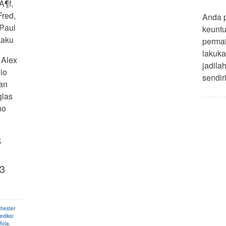
Ã¶f,
Fred,
Anda 
 Paul
keunt
kaku
permai
lakuka
 Alex
jadila
io
sendir
uan
glas
no
S
 3
hester
ediksi
 Bola
,