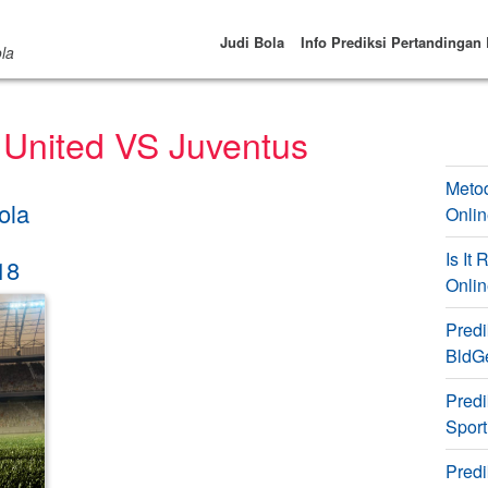
Judi Bola
Info Prediksi Pertandingan
ola
United VS Juventus
Meto
ola
Onli
Is It
18
Onlin
Predi
BldG
Predi
Spor
Predi