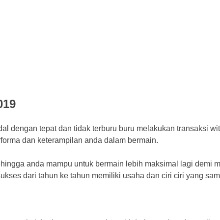
019
dengan tepat dan tidak terburu buru melakukan transaksi wit
performa dan keterampilan anda dalam bermain.
hingga anda mampu untuk bermain lebih maksimal lagi demi men
kses dari tahun ke tahun memiliki usaha dan ciri ciri yang sam