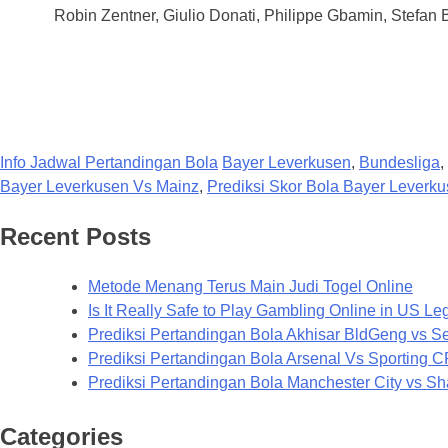
Robin Zentner, Giulio Donati, Philippe Gbamin, Stefan 
Info Jadwal Pertandingan Bola
Bayer Leverkusen
,
Bundesliga
,
Bayer Leverkusen Vs Mainz
,
Prediksi Skor Bola Bayer Leverk
Recent Posts
Metode Menang Terus Main Judi Togel Online
Is It Really Safe to Play Gambling Online in US Le
Prediksi Pertandingan Bola Akhisar BldGeng vs S
Prediksi Pertandingan Bola Arsenal Vs Sporting
Prediksi Pertandingan Bola Manchester City vs S
Categories