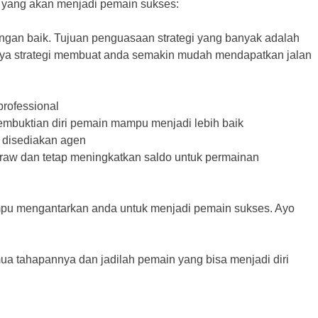
e yang akan menjadi pemain sukses:
i dengan baik. Tujuan penguasaan strategi yang banyak adalah
yaknya strategi membuat anda semakin mudah mendapatkan jalan
professional
mbuktian diri pemain mampu menjadi lebih baik
 disediakan agen
draw dan tetap meningkatkan saldo untuk permainan
ampu mengantarkan anda untuk menjadi pemain sukses. Ayo
 tahapannya dan jadilah pemain yang bisa menjadi diri