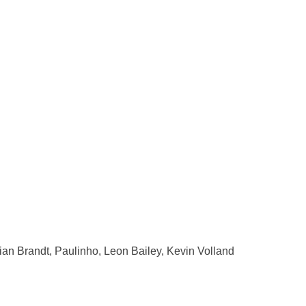
an Brandt, Paulinho, Leon Bailey, Kevin Volland