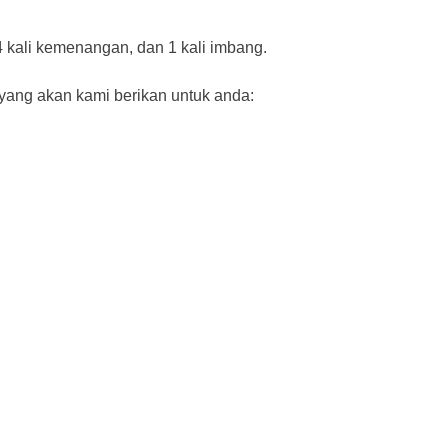
4 kali kemenangan, dan 1 kali imbang.
z yang akan kami berikan untuk anda: