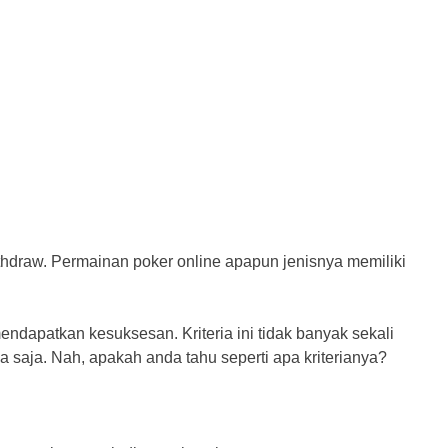
hdraw. Permainan poker online apapun jenisnya memiliki
dapatkan kesuksesan. Kriteria ini tidak banyak sekali
a saja. Nah, apakah anda tahu seperti apa kriterianya?