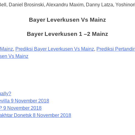
Bell, Daniel Brosinski, Alexandru Maxim, Danny Latza, Yoshino
Bayer Leverkusen Vs Mainz
Bayer Leverkusen 1
–2 Mainz
Mainz
,
Prediksi Bayer Leverkusen Vs Mainz
,
Prediksi Pertand
usen Vs Mainz
gally?
evilla 9 November 2018
 CP 9 November 2018
hakhtar Donetsk 8 November 2018