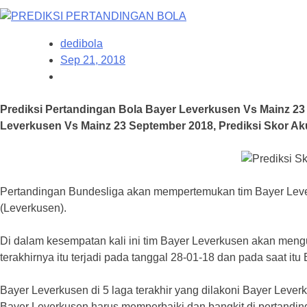
dedibola
Sep 21, 2018
Prediksi Pertandingan Bola Bayer Leverkusen Vs Mainz 23 
Leverkusen Vs Mainz 23 September 2018, Prediksi Skor Ak
Pertandingan Bundesliga akan mempertemukan tim Bayer Leve
(Leverkusen).
Di dalam kesempatan kali ini tim Bayer Leverkusen akan meng
terakhirnya itu terjadi pada tanggal 28-01-18 dan pada saat i
Bayer Leverkusen di 5 laga terakhir yang dilakoni Bayer Leve
Bayer Leverkusen harus memperbaiki dan bangkit di pertanding