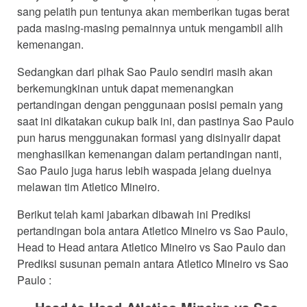
sang pelatih pun tentunya akan memberikan tugas berat
pada masing-masing pemainnya untuk mengambil alih
kemenangan.
Sedangkan dari pihak Sao Paulo sendiri masih akan
berkemungkinan untuk dapat memenangkan
pertandingan dengan penggunaan posisi pemain yang
saat ini dikatakan cukup baik ini, dan pastinya Sao Paulo
pun harus menggunakan formasi yang disinyalir dapat
menghasilkan kemenangan dalam pertandingan nanti,
Sao Paulo juga harus lebih waspada jelang duelnya
melawan tim Atletico Mineiro.
Berikut telah kami jabarkan dibawah ini Prediksi
pertandingan bola antara Atletico Mineiro vs Sao Paulo,
Head to Head antara Atletico Mineiro vs Sao Paulo dan
Prediksi susunan pemain antara Atletico Mineiro vs Sao
Paulo :