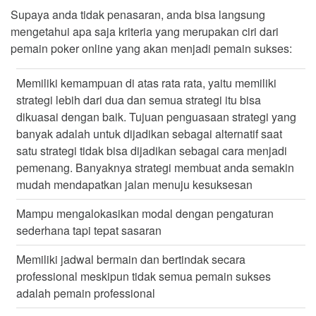
Supaya anda tidak penasaran, anda bisa langsung
mengetahui apa saja kriteria yang merupakan ciri dari
pemain poker online yang akan menjadi pemain sukses:
Memiliki kemampuan di atas rata rata, yaitu memiliki
strategi lebih dari dua dan semua strategi itu bisa
dikuasai dengan baik. Tujuan penguasaan strategi yang
banyak adalah untuk dijadikan sebagai alternatif saat
satu strategi tidak bisa dijadikan sebagai cara menjadi
pemenang. Banyaknya strategi membuat anda semakin
mudah mendapatkan jalan menuju kesuksesan
Mampu mengalokasikan modal dengan pengaturan
sederhana tapi tepat sasaran
Memiliki jadwal bermain dan bertindak secara
professional meskipun tidak semua pemain sukses
adalah pemain professional