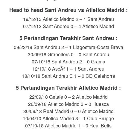
Head to head Sant Andreu vs Atletico Madrid :
19/12/13 Atletico Madrid 2 – 1 Sant Andreu
07/12/13 Sant Andreu 0 – 4 Atletico Madrid
5 Pertandingan Terakhir Sant Andreu :
09/23/19 Sant Andreu 2 – 1 Llagostera-Costa Brava
30/09/18 Granollers 0 – 0 Sant Andreu
07/10/18 Sant Andreu 2 – 0 Grama
12/10/18 AscÃ³ 1 – 1 Sant Andreu
18/10/18 Sant Andreu E 1 – 0 CD Calahorra
5 Pertandingan Terakhir Atletico Madrid :
22/09/18 Getafe 0 – 2 Atletico Madrid
26/09/18 Atletico Madrid 3 – 0 Huesca
30/09/18 Real Madrid 0 – 0 Atletico Madrid
10/04/10 Atletico Madrid 3 – 1 Club Brugge
07/10/18 Atletico Madrid 1 – 0 Real Betis