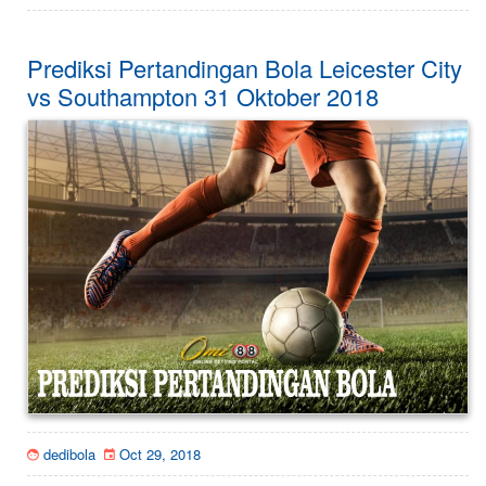
Prediksi Pertandingan Bola Leicester City
vs Southampton 31 Oktober 2018
dedibola
Oct 29, 2018