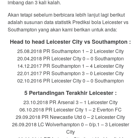
imbang dan 3 kali kalah.
Akan tetapi sebelum berbicara lebih lanjut lagi berikut
adalah susunan data statistik Prediksi bola Leicester vs
Southampton yang akan kami berikan untuk anda:
Head to head Leicester City vs Southampton :
25.08.2018 PR Southampton 1 – 2 Leicester City
20.04.2018 PR Leicester City 0 – 0 Southampton
14.12.2017 PR Southampton 1 – 4 Leicester City
22.01.2017 PR Southampton 3 – 0 Leicester City
02.10.2016 PR Leicester City 0 – 0 Southampton
5 Pertandingan Terakhir Leicester :
23.10.2018 PR Arsenal 3 – 1 Leicester City
06.10.2018 PR Leicester City 1 – 2 Everton FC
29.09.2018 PR Newcastle Utd 0 – 2 Leicester City
26.09.2018 LC Wolverhampton 0 – 0/p.1 – 3 Leicester
City