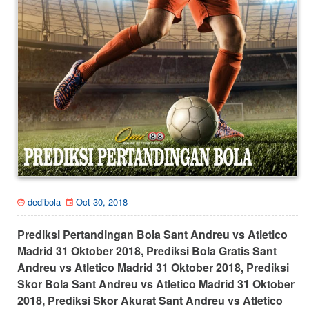
dedibola
Oct 30, 2018
Prediksi Pertandingan Bola Sant Andreu vs Atletico
Madrid 31 Oktober 2018, Prediksi Bola Gratis Sant
Andreu vs Atletico Madrid 31 Oktober 2018, Prediksi
Skor Bola Sant Andreu vs Atletico Madrid 31 Oktober
2018, Prediksi Skor Akurat Sant Andreu vs Atletico