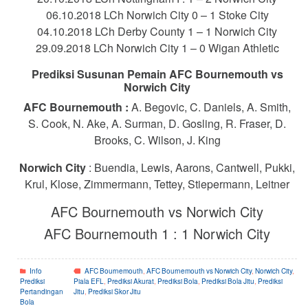
06.10.2018 LCh Norwich City 0 – 1 Stoke City
04.10.2018 LCh Derby County 1 – 1 Norwich City
29.09.2018 LCh Norwich City 1 – 0 Wigan Athletic
Prediksi Susunan Pemain AFC Bournemouth vs
Norwich City
AFC Bournemouth :
A. Begovic, C. Daniels, A. Smith,
S. Cook, N. Ake, A. Surman, D. Gosling, R. Fraser, D.
Brooks, C. Wilson, J. King
Norwich City
: Buendia, Lewis, Aarons, Cantwell, Pukki,
Krul, Klose, Zimmermann, Tettey, Stiepermann, Leitner
AFC Bournemouth vs Norwich City
AFC Bournemouth 1 : 1 Norwich City
Info
AFC Bournemouth
,
AFC Bournemouth vs Norwich City
,
Norwich City
,
Prediksi
Piala EFL
,
Prediksi Akurat
,
Prediksi Bola
,
Prediksi Bola Jitu
,
Prediksi
Pertandingan
Jitu
,
Prediksi Skor Jitu
Bola