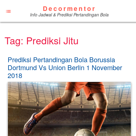
Decormentor
Info Jadwal & Prediksi Pertandingan Bola
Tag:
Prediksi Jitu
Prediksi Pertandingan Bola Borussia
Dortmund Vs Union Berlin 1 November
2018