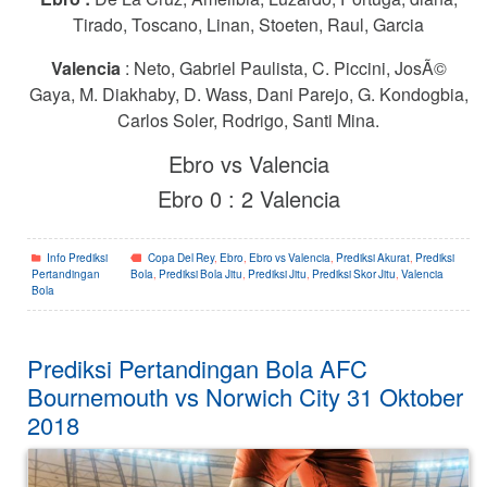
Tirado, Toscano, Linan, Stoeten, Raul, Garcia
Valencia
: Neto, Gabriel Paulista, C. Piccini, JosÃ©
Gaya, M. Diakhaby, D. Wass, Dani Parejo, G. Kondogbia,
Carlos Soler, Rodrigo, Santi Mina.
Ebro vs Valencia
Ebro 0 : 2 Valencia
Info Prediksi
Copa Del Rey
,
Ebro
,
Ebro vs Valencia
,
Prediksi Akurat
,
Prediksi
Pertandingan
Bola
,
Prediksi Bola Jitu
,
Prediksi Jitu
,
Prediksi Skor Jitu
,
Valencia
Bola
Prediksi Pertandingan Bola AFC
Bournemouth vs Norwich City 31 Oktober
2018