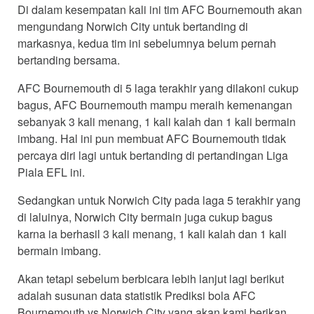
Di dalam kesempatan kali ini tim AFC Bournemouth akan
mengundang Norwich City untuk bertanding di
markasnya, kedua tim ini sebelumnya belum pernah
bertanding bersama.
AFC Bournemouth di 5 laga terakhir yang dilakoni cukup
bagus, AFC Bournemouth mampu meraih kemenangan
sebanyak 3 kali menang, 1 kali kalah dan 1 kali bermain
imbang. Hal ini pun membuat AFC Bournemouth tidak
percaya diri lagi untuk bertanding di pertandingan Liga
Piala EFL ini.
Sedangkan untuk Norwich City pada laga 5 terakhir yang
di laluinya, Norwich City bermain juga cukup bagus
karna ia berhasil 3 kali menang, 1 kali kalah dan 1 kali
bermain imbang.
Akan tetapi sebelum berbicara lebih lanjut lagi berikut
adalah susunan data statistik Prediksi bola AFC
Bournemouth vs Norwich City yang akan kami berikan