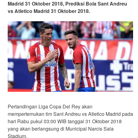
Madrid 31 Oktober 2018, Prediksi Bola Sant Andreu
vs Atletico Madrid 31 Oktober 2018.
Pertandingan Liga Copa Del Rey akan
mempertemukan tim Sant Andreu vs Atletico Madrid pada
hari Rabu pukul 03:00 WIB tanggal 31 Oktober 2018
yang akan berlangsung di Municipal Narcis Sala
Stadium.