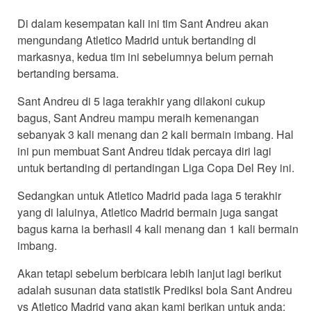
Di dalam kesempatan kali ini tim Sant Andreu akan
mengundang Atletico Madrid untuk bertanding di
markasnya, kedua tim ini sebelumnya belum pernah
bertanding bersama.
Sant Andreu di 5 laga terakhir yang dilakoni cukup
bagus, Sant Andreu mampu meraih kemenangan
sebanyak 3 kali menang dan 2 kali bermain imbang. Hal
ini pun membuat Sant Andreu tidak percaya diri lagi
untuk bertanding di pertandingan Liga Copa Del Rey ini.
Sedangkan untuk Atletico Madrid pada laga 5 terakhir
yang di laluinya, Atletico Madrid bermain juga sangat
bagus karna ia berhasil 4 kali menang dan 1 kali bermain
imbang.
Akan tetapi sebelum berbicara lebih lanjut lagi berikut
adalah susunan data statistik Prediksi bola Sant Andreu
vs Atletico Madrid yang akan kami berikan untuk anda: