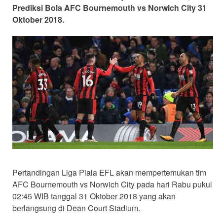
Prediksi Bola AFC Bournemouth vs Norwich City 31
Oktober 2018.
Pertandingan Liga Piala EFL akan mempertemukan tim
AFC Bournemouth vs Norwich City pada hari Rabu pukul
02:45 WIB tanggal 31 Oktober 2018 yang akan
berlangsung di Dean Court Stadium.