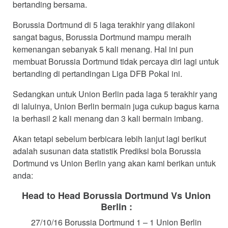
bertanding bersama.
Borussia Dortmund di 5 laga terakhir yang dilakoni
sangat bagus, Borussia Dortmund mampu meraih
kemenangan sebanyak 5 kali menang. Hal ini pun
membuat Borussia Dortmund tidak percaya diri lagi untuk
bertanding di pertandingan Liga DFB Pokal ini.
Sedangkan untuk Union Berlin pada laga 5 terakhir yang
di laluinya, Union Berlin bermain juga cukup bagus karna
ia berhasil 2 kali menang dan 3 kali bermain imbang.
Akan tetapi sebelum berbicara lebih lanjut lagi berikut
adalah susunan data statistik Prediksi bola Borussia
Dortmund vs Union Berlin yang akan kami berikan untuk
anda:
Head to Head Borussia Dortmund Vs Union
Berlin :
27/10/16 Borussia Dortmund 1 – 1 Union Berlin