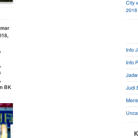
City 
2018
lmar
018,
Info 
,
Info 
,
s
Jadw
,
en BK
Judi 
Mento
Unca