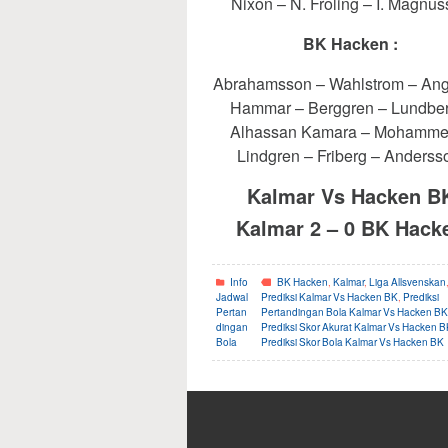
Nixon – N. Froling – I. Magnus
BK Hacken :
Abrahamsson – Wahlstrom – Ang
Hammar – Berggren – Lundber
Alhassan Kamara – Mohamme
Lindgren – Friberg – Anderss
Kalmar Vs Hacken B
Kalmar 2
– 0 BK Hack
Info
BK Hacken
,
Kalmar
,
Liga Allsvenskan
Jadwal
Prediksi Kalmar Vs Hacken BK
,
Prediksi
Pertan
Pertandingan Bola Kalmar Vs Hacken BK
dingan
Prediksi Skor Akurat Kalmar Vs Hacken B
Bola
Prediksi Skor Bola Kalmar Vs Hacken BK