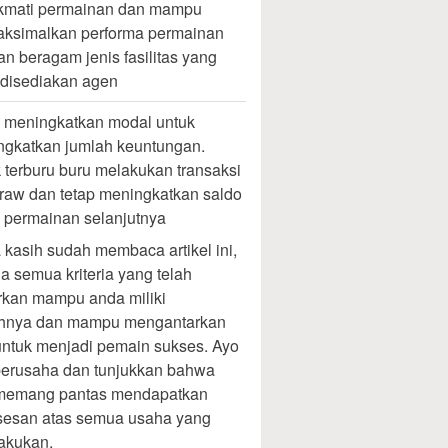
kmati permainan dan mampu
ksimalkan performa permainan
n beragam jenis fasilitas yang
 disediakan agen
 meningkatkan modal untuk
ngkatkan jumlah keuntungan.
 terburu buru melakukan transaksi
raw dan tetap meningkatkan saldo
 permainan selanjutnya
 kasih sudah membaca artikel ini,
 semua kriteria yang telah
rkan mampu anda miliki
uhnya dan mampu mengantarkan
ntuk menjadi pemain sukses. Ayo
berusaha dan tunjukkan bahwa
memang pantas mendapatkan
sesan atas semua usaha yang
akukan.