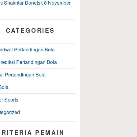
vs Shakhtar Donetsk 8 November
CATEGORIES
Jadwal Pertandingan Bola
Prediksi Pertandingan Bola
al Pertandingan Bola
Bola
r Sports
tegorized
KRITERIA PEMAIN