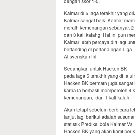
dengan skor 1-0.
Kalmar di 5 laga terakhir yang di
Kalmar sangat baik, Kalmar ma
meraih kemenangan sebanyak 2 k
dan 3 kali kalahg. Hal ini pun m
Kalmar lebih percaya diri lagi un
bertanding di pertandingan Liga
Allsvenskan ini,
Sedangkan untuk Hacken BK
pada laga 5 terakhir yang di lalui
Hacken BK bermain juga sangat 
karna ia berhasil memperoleh 4 k
kemenangan, dan 1 kali kalah.
Akan tetapi sebelum berbicara le
lanjut lagi berikut adalah susuna
statistik Prediksi bola Kalmar Vs
Hacken BK yang akan kami beri