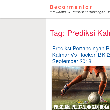
Decormentor
Info Jadwal & Prediksi Pertandingan B
Tag:
Prediksi Ka
Prediksi Pertandingan B
Kalmar Vs Hacken BK 2
September 2018