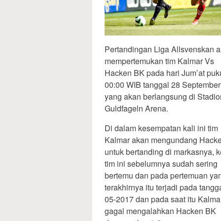
Pertandingan Liga Allsvenskan 
mempertemukan tim Kalmar Vs
Hacken BK pada hari Jum’at puk
00:00 WIB tanggal 28 September
yang akan berlangsung di Stadio
Guldfageln Arena.
Di dalam kesempatan kali ini tim
Kalmar akan mengundang Hack
untuk bertanding di markasnya, 
tim ini sebelumnya sudah sering
bertemu dan pada pertemuan ya
terakhirnya itu terjadi pada tangg
05-2017 dan pada saat itu Kalma
gagal mengalahkan Hacken BK