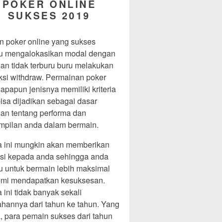
POKER ONLINE
SUKSES 2019
 poker online yang sukses
 mengalokasikan modal dengan
dan tidak terburu buru melakukan
ksi withdraw. Permainan poker
 apapun jenisnya memiliki kriteria
isa dijadikan sebagai dasar
ian tentang performa dan
mpilan anda dalam bermain.
ia ini mungkin akan memberikan
si kepada anda sehingga anda
 untuk bermain lebih maksimal
demi mendapatkan kesuksesan.
a ini tidak banyak sekali
hannya dari tahun ke tahun. Yang
a, para pemain sukses dari tahun