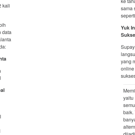
ke tah
 kali
sama s
sepert
bih
Yuk In
n data
Suks
alanta
da:
Supaya
langsu
nta
yang m
online
a
sukses
l
pal
Memil
yaitu
semua
baik.
l
banya
altern
l
dijad