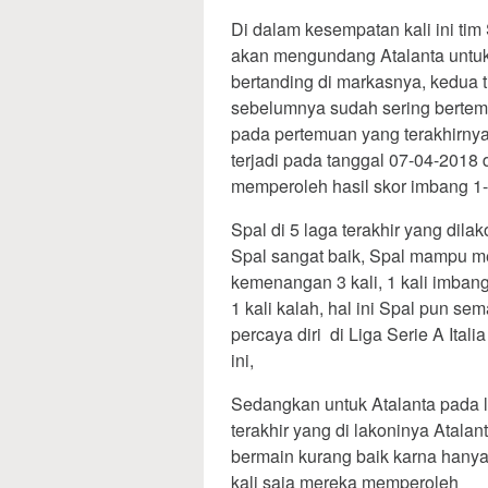
Di dalam kesempatan kali ini tim
akan mengundang Atalanta untu
bertanding di markasnya, kedua t
sebelumnya sudah sering berte
pada pertemuan yang terakhirnya
terjadi pada tanggal 07-04-2018 
memperoleh hasil skor imbang 1-
Spal di 5 laga terakhir yang dilak
Spal sangat baik, Spal mampu m
kemenangan 3 kali, 1 kali imban
1 kali kalah, hal ini Spal pun se
percaya diri di Liga Serie A Italia
ini,
Sedangkan untuk Atalanta pada 
terakhir yang di lakoninya Atalan
bermain kurang baik karna hanya
kali saja mereka memperoleh