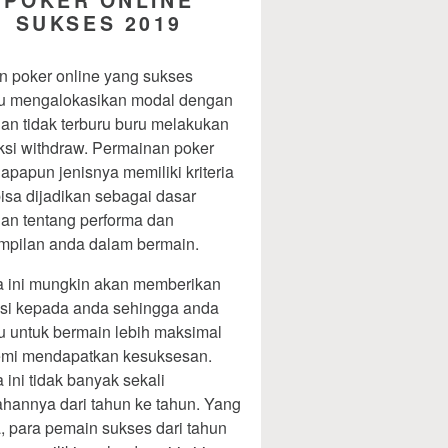
SUKSES 2019
 poker online yang sukses
 mengalokasikan modal dengan
dan tidak terburu buru melakukan
ksi withdraw. Permainan poker
 apapun jenisnya memiliki kriteria
isa dijadikan sebagai dasar
ian tentang performa dan
mpilan anda dalam bermain.
ia ini mungkin akan memberikan
si kepada anda sehingga anda
 untuk bermain lebih maksimal
emi mendapatkan kesuksesan.
a ini tidak banyak sekali
hannya dari tahun ke tahun. Yang
a, para pemain sukses dari tahun