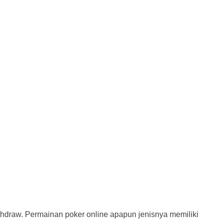
hdraw. Permainan poker online apapun jenisnya memiliki