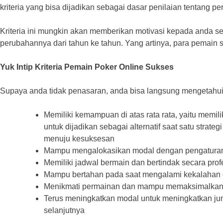
kriteria yang bisa dijadikan sebagai dasar penilaian tentang 
Kriteria ini mungkin akan memberikan motivasi kepada anda se
perubahannya dari tahun ke tahun. Yang artinya, para pemain su
Yuk Intip Kriteria Pemain Poker Online Sukses
Supaya anda tidak penasaran, anda bisa langsung mengetahui a
Memiliki kemampuan di atas rata rata, yaitu memili
untuk dijadikan sebagai alternatif saat satu str
menuju kesuksesan
Mampu mengalokasikan modal dengan pengaturan 
Memiliki jadwal bermain dan bertindak secara pro
Mampu bertahan pada saat mengalami kekalahan d
Menikmati permainan dan mampu memaksimalkan pe
Terus meningkatkan modal untuk meningkatkan jum
selanjutnya