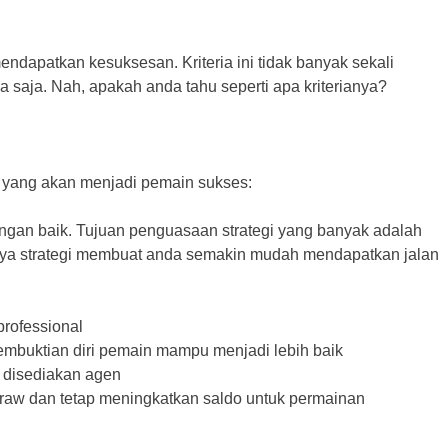
dapatkan kesuksesan. Kriteria ini tidak banyak sekali
a saja. Nah, apakah anda tahu seperti apa kriterianya?
e yang akan menjadi pemain sukses:
i dengan baik. Tujuan penguasaan strategi yang banyak adalah
yaknya strategi membuat anda semakin mudah mendapatkan jalan
professional
mbuktian diri pemain mampu menjadi lebih baik
 disediakan agen
draw dan tetap meningkatkan saldo untuk permainan