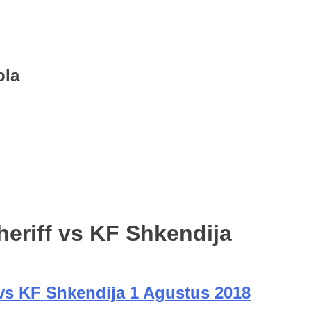
ola
heriff vs KF Shkendija
 vs KF Shkendija 1 Agustus 2018