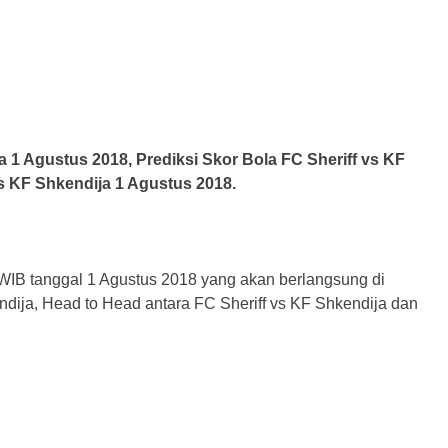
a 1 Agustus 2018, Prediksi Skor Bola FC Sheriff vs KF
vs KF Shkendija 1 Agustus 2018.
WIB tanggal 1 Agustus 2018 yang akan berlangsung di
endija, Head to Head antara FC Sheriff vs KF Shkendija dan