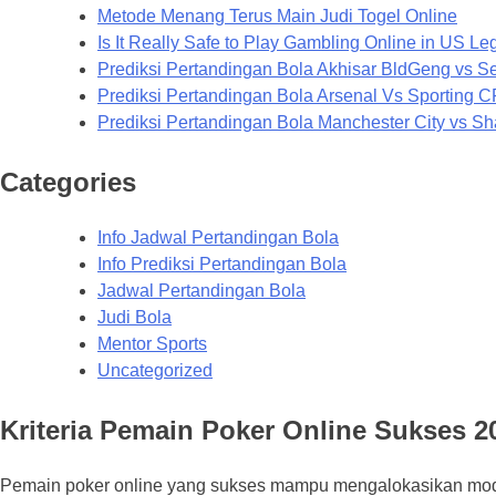
Metode Menang Terus Main Judi Togel Online
Is It Really Safe to Play Gambling Online in US Le
Prediksi Pertandingan Bola Akhisar BldGeng vs S
Prediksi Pertandingan Bola Arsenal Vs Sporting
Prediksi Pertandingan Bola Manchester City vs S
Categories
Info Jadwal Pertandingan Bola
Info Prediksi Pertandingan Bola
Jadwal Pertandingan Bola
Judi Bola
Mentor Sports
Uncategorized
Kriteria Pemain Poker Online Sukses 2
Pemain poker online yang sukses mampu mengalokasikan modal 