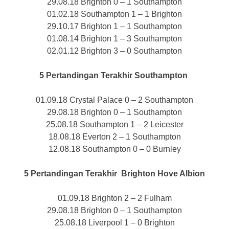
29.08.18 Brighton 0 – 1 Southampton
01.02.18 Southampton 1 – 1 Brighton
29.10.17 Brighton 1 – 1 Southampton
01.08.14 Brighton 1 – 3 Southampton
02.01.12 Brighton 3 – 0 Southampton
5 Pertandingan Terakhir Southampton
01.09.18 Crystal Palace 0 – 2 Southampton
29.08.18 Brighton 0 – 1 Southampton
25.08.18 Southampton 1 – 2 Leicester
18.08.18 Everton 2 – 1 Southampton
12.08.18 Southampton 0 – 0 Burnley
5 Pertandingan Terakhir Brighton Hove Albion
01.09.18 Brighton 2 – 2 Fulham
29.08.18 Brighton 0 – 1 Southampton
25.08.18 Liverpool 1 – 0 Brighton