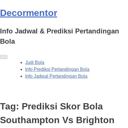
Decormentor
Info Jadwal & Prediksi Pertandingan
Bola
Judi Bola
Info Prediksi Pertandingan Bola
Info Jadwal Pertandingan Bola
Tag:
Prediksi Skor Bola
Southampton Vs Brighton