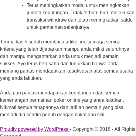
Terus meningkatkan modal untuk meningkatkan
jumlah keuntungan. Tidak terburu buru melakukan
transaksi withdraw dan tetap meningkatkan saldo
untuk permainan selanjutnya
Terima kasih sudah membaca artikel ini, semoga semua
kriteria yang telah dijabarkan mampu anda miliki seluruhnya
dan mampu mengantarkan anda untuk menjadi pemain
sukses. Ayo terus berusaha dan tunjukkan bahwa anda
memang pantas mendapatkan kesuksesan atas semua usaha
yang anda lakukan.
Anda pun pantas mendapatkan keuntungan dari semua
kemenangan permainan poker online yang anda lakukan.
Nikmati semua tahapannya dan jadilah pemain yang bisa
menjadi diri sendiri penuh dengan bakat dan skill.
Proudly powered by WordPress
•
Copyright © 2018 •
All Rights