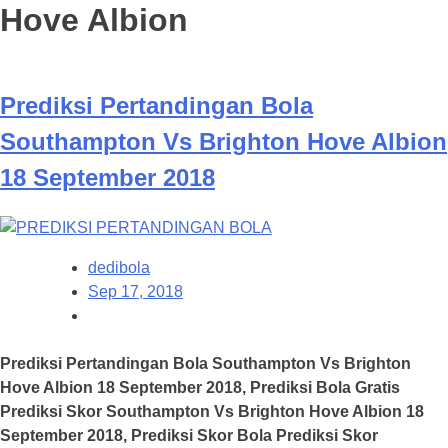
Hove Albion
Prediksi Pertandingan Bola
Southampton Vs Brighton Hove Albion
18 September 2018
dedibola
Sep 17, 2018
Prediksi Pertandingan Bola Southampton Vs Brighton
Hove Albion 18 September 2018, Prediksi Bola Gratis
Prediksi Skor Southampton Vs Brighton Hove Albion 18
September 2018, Prediksi Skor Bola Prediksi Skor