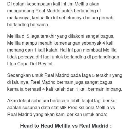
Di dalam kesempatan kali ini tim Melilla akan
mengundang Real Madrid untuk bertanding di
markasnya, kedua tim ini sebelumnya belum pernah
bertanding bersama.
Melilla di 5 laga terakhir yang dilakoni sangat bagus,
Melilla mampu meraih kemenangan sebanyak 4 kali
menang dan 1 kali kalah. Hal ini pun membuat Melilla
tidak percaya diri lagi untuk bertanding di pertandingan
Liga Copa Del Rey ini.
Sedangkan untuk Real Madrid pada laga 5 terakhir yang
di laluinya, Real Madrid bermain juga sangat bagus
karna ia berhasil 4 kali kalah dan 1 kali bermain imbang.
Akan tetapi sebelum berbicara lebih lanjut lagi berikut
adalah susunan data statistik Prediksi bola Melilla vs
Real Madrid yang akan kami berikan untuk anda:
Head to Head Melilla vs Real Madrid :