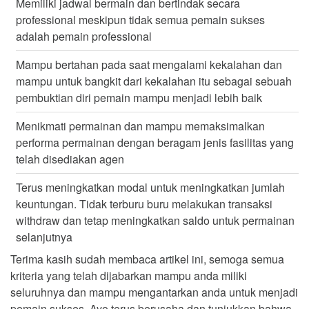
Memiliki jadwal bermain dan bertindak secara
professional meskipun tidak semua pemain sukses
adalah pemain professional
Mampu bertahan pada saat mengalami kekalahan dan
mampu untuk bangkit dari kekalahan itu sebagai sebuah
pembuktian diri pemain mampu menjadi lebih baik
Menikmati permainan dan mampu memaksimalkan
performa permainan dengan beragam jenis fasilitas yang
telah disediakan agen
Terus meningkatkan modal untuk meningkatkan jumlah
keuntungan. Tidak terburu buru melakukan transaksi
withdraw dan tetap meningkatkan saldo untuk permainan
selanjutnya
Terima kasih sudah membaca artikel ini, semoga semua
kriteria yang telah dijabarkan mampu anda miliki
seluruhnya dan mampu mengantarkan anda untuk menjadi
pemain sukses. Ayo terus berusaha dan tunjukkan bahwa