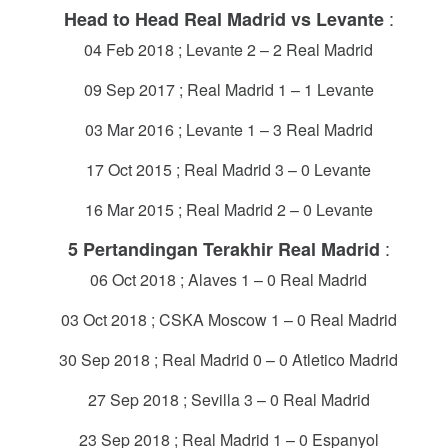
:
Head to Head Real Madrid vs Levante
04 Feb 2018 ; Levante 2 – 2 Real Madrid
09 Sep 2017 ; Real Madrid 1 – 1 Levante
03 Mar 2016 ; Levante 1 – 3 Real Madrid
17 Oct 2015 ; Real Madrid 3 – 0 Levante
16 Mar 2015 ; Real Madrid 2 – 0 Levante
:
5 Pertandingan Terakhir Real Madrid
06 Oct 2018 ; Alaves 1 – 0 Real Madrid
03 Oct 2018 ; CSKA Moscow 1 – 0 Real Madrid
30 Sep 2018 ; Real Madrid 0 – 0 Atletico Madrid
27 Sep 2018 ; Sevilla 3 – 0 Real Madrid
23 Sep 2018 ; Real Madrid 1 – 0 Espanyol