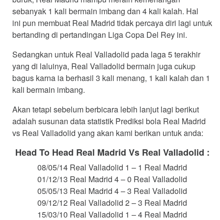
sebanyak 1 kali bermain imbang dan 4 kali kalah. Hal
ini pun membuat Real Madrid tidak percaya diri lagi untuk
bertanding di pertandingan Liga Copa Del Rey ini.
Sedangkan untuk Real Valladolid pada laga 5 terakhir
yang di laluinya, Real Valladolid bermain juga cukup
bagus karna ia berhasil 3 kali menang, 1 kali kalah dan 1
kali bermain imbang.
Akan tetapi sebelum berbicara lebih lanjut lagi berikut
adalah susunan data statistik Prediksi bola Real Madrid
vs Real Valladolid yang akan kami berikan untuk anda:
Head To Head Real Madrid Vs Real Valladolid :
08/05/14 Real Valladolid 1 – 1 Real Madrid
01/12/13 Real Madrid 4 – 0 Real Valladolid
05/05/13 Real Madrid 4 – 3 Real Valladolid
09/12/12 Real Valladolid 2 – 3 Real Madrid
15/03/10 Real Valladolid 1 – 4 Real Madrid