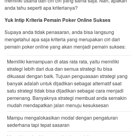
memiliki usaha dan ciri ciri yang sama saja. Nah, apakah
anda tahu seperti apa kriterianya?
Yuk Intip Kriteria Pemain Poker Online Sukses
Supaya anda tidak penasaran, anda bisa langsung
mengetahui apa saja kriteria yang merupakan ciri dari
pemain poker online yang akan menjadi pemain sukses:
Memiliki kemampuan di atas rata rata, yaitu memiliki
strategi lebih dari dua dan semua strategi itu bisa
dikuasai dengan baik. Tujuan penguasaan strategi yang
banyak adalah untuk dijadikan sebagai alternatif saat
satu strategi tidak bisa dijadikan sebagai cara menjadi
pemenang. Banyaknya strategi membuat anda semakin
mudah mendapatkan jalan menuju kesuksesan
Mampu mengalokasikan modal dengan pengaturan
sederhana tapi tepat sasaran