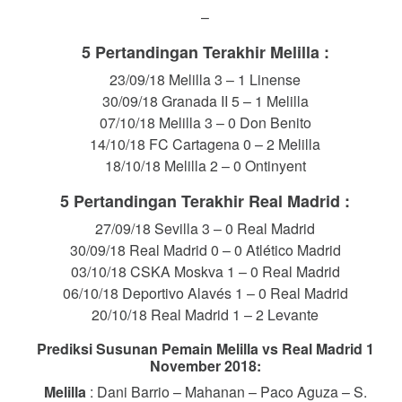
–
5 Pertandingan Terakhir Melilla :
23/09/18 Melilla 3 – 1 Linense
30/09/18 Granada II 5 – 1 Melilla
07/10/18 Melilla 3 – 0 Don Benito
14/10/18 FC Cartagena 0 – 2 Melilla
18/10/18 Melilla 2 – 0 Ontinyent
5 Pertandingan Terakhir Real Madrid :
27/09/18 Sevilla 3 – 0 Real Madrid
30/09/18 Real Madrid 0 – 0 Atlético Madrid
03/10/18 CSKA Moskva 1 – 0 Real Madrid
06/10/18 Deportivo Alavés 1 – 0 Real Madrid
20/10/18 Real Madrid 1 – 2 Levante
Prediksi Susunan Pemain Melilla vs Real Madrid 1
November 2018:
Melilla
: Dani Barrio – Mahanan – Paco Aguza – S.