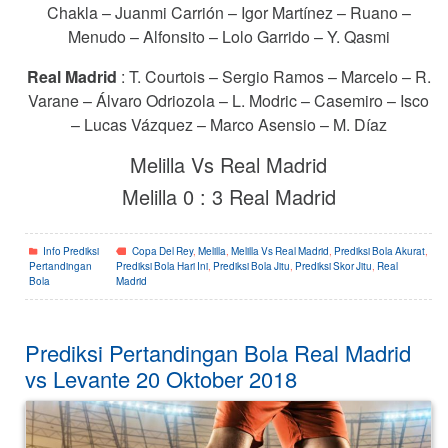
Chakla – Juanmi Carrión – Igor Martínez – Ruano –
Menudo – Alfonsito – Lolo Garrido – Y. Qasmi
Real Madrid
: T. Courtois – Sergio Ramos – Marcelo – R.
Varane – Álvaro Odriozola – L. Modric – Casemiro – Isco
– Lucas Vázquez – Marco Asensio – M. Díaz
Melilla Vs Real Madrid
Melilla 0 : 3 Real Madrid
Info Prediksi
Copa Del Rey
,
Melilla
,
Melilla Vs Real Madrid
,
Prediksi Bola Akurat
,
Pertandingan
Prediksi Bola Hari Ini
,
Prediksi Bola Jitu
,
Prediksi Skor Jitu
,
Real
Bola
Madrid
Prediksi Pertandingan Bola Real Madrid
vs Levante 20 Oktober 2018