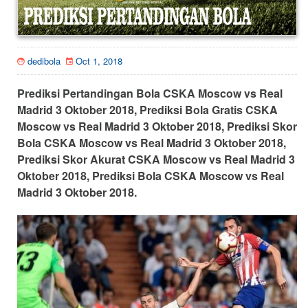
dedibola
Oct 1, 2018
Prediksi Pertandingan Bola CSKA Moscow vs Real
Madrid 3 Oktober 2018, Prediksi Bola Gratis CSKA
Moscow vs Real Madrid 3 Oktober 2018, Prediksi Skor
Bola CSKA Moscow vs Real Madrid 3 Oktober 2018,
Prediksi Skor Akurat CSKA Moscow vs Real Madrid 3
Oktober 2018, Prediksi Bola CSKA Moscow vs Real
Madrid 3 Oktober 2018.