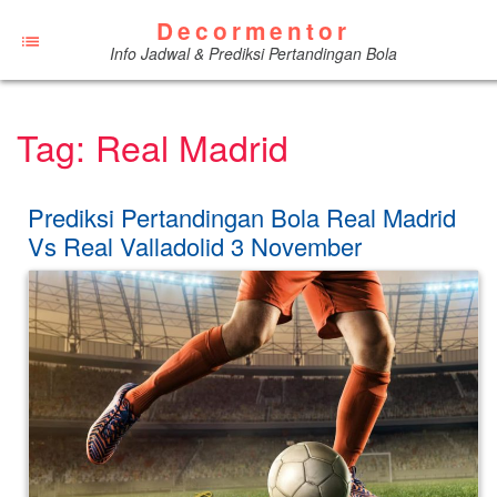
Decormentor
Info Jadwal & Prediksi Pertandingan Bola
Tag:
Real Madrid
Prediksi Pertandingan Bola Real Madrid
Vs Real Valladolid 3 November