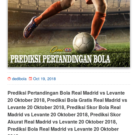
dedibola
Oct 19, 2018
Prediksi Pertandingan Bola Real Madrid vs Levante
20 Oktober 2018, Prediksi Bola Gratis Real Madrid vs
Levante 20 Oktober 2018, Prediksi Skor Bola Real
Madrid vs Levante 20 Oktober 2018, Prediksi Skor
Akurat Real Madrid vs Levante 20 Oktober 2018,
Prediksi Bola Real Madrid vs Levante 20 Oktober