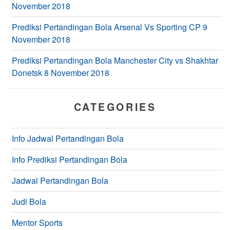
November 2018
Prediksi Pertandingan Bola Arsenal Vs Sporting CP 9
November 2018
Prediksi Pertandingan Bola Manchester City vs Shakhtar
Donetsk 8 November 2018
CATEGORIES
Info Jadwal Pertandingan Bola
Info Prediksi Pertandingan Bola
Jadwal Pertandingan Bola
Judi Bola
Mentor Sports