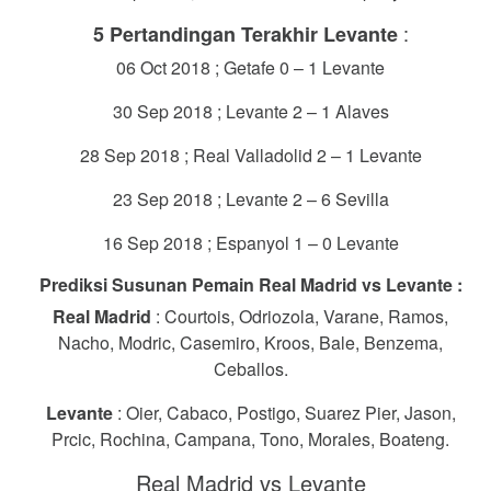
:
5 Pertandingan Terakhir Levante
06 Oct 2018 ; Getafe 0 – 1 Levante
30 Sep 2018 ; Levante 2 – 1 Alaves
28 Sep 2018 ; Real Valladolid 2 – 1 Levante
23 Sep 2018 ; Levante 2 – 6 Sevilla
16 Sep 2018 ; Espanyol 1 – 0 Levante
Prediksi Susunan Pemain Real Madrid vs Levante :
Real Madrid
: Courtois, Odriozola, Varane, Ramos,
Nacho, Modric, Casemiro, Kroos, Bale, Benzema,
Ceballos.
Levante
: Oier, Cabaco, Postigo, Suarez Pier, Jason,
Prcic, Rochina, Campana, Tono, Morales, Boateng.
Real Madrid vs Levante