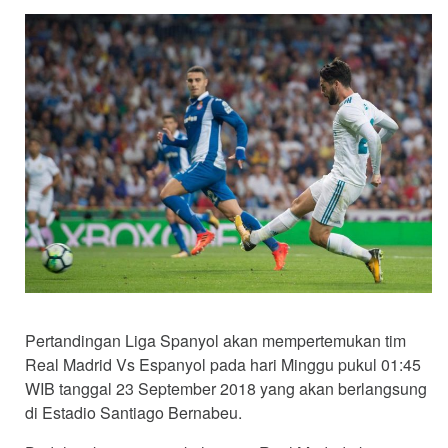
Pertandingan Liga Spanyol akan mempertemukan tim
Real Madrid Vs Espanyol pada hari Minggu pukul 01:45
WIB tanggal 23 September 2018 yang akan berlangsung
di Estadio Santiago Bernabeu.