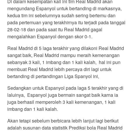
Di dalam kesempatan kali ini tim Real Madrid akan
mengundang Espanyol untuk bertanding di markasnya,
kedua tim ini sebelumnya sudah sering bertemu dan
pada pertemuan yang terakhirnya itu terjadi pada tanggal
28-02-18 dan pada saat itu Real Madrid gagal
mengalahkan Espanyol dengan skor 0-1.
Real Madrid di 5 laga terakhir yang dilakoni Real Madrid
sangat baik, Real Madrid mampu meraih kemenangan
sebanyak 3 kali, 1 imbang dan 1 kali kalah, hal ini pun
membuat Real Madrid lebih percaya diri lagi untuk
bertanding di pertandingan Liga Spanyol ini,
Sedangkan untuk Espanyol pada laga 5 terakhir yang di
laluinya, Espanyol juga bermain sangat baik karna ia
juga berhasil memperoleh 3 kali kemenangan, 1 kali
imbang dan 1 kali kalah.
Akan tetapi sebelum berbicara lebih lanjut lagi berikut
adalah susunan data statistik Prediksi bola Real Madrid