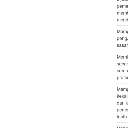
pemen
memb
mend
Mamp
penga
sasa
Memil
secar
semu
profe
Mamp
keka
dari 
pemb
lebih