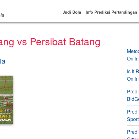
Judi Bola
Info Prediksi Pertandingan
ola
ng vs Persibat Batang
Metod
Onlin
la
Is It
Onlin
Predi
BldGe
Predi
Spor
Predi