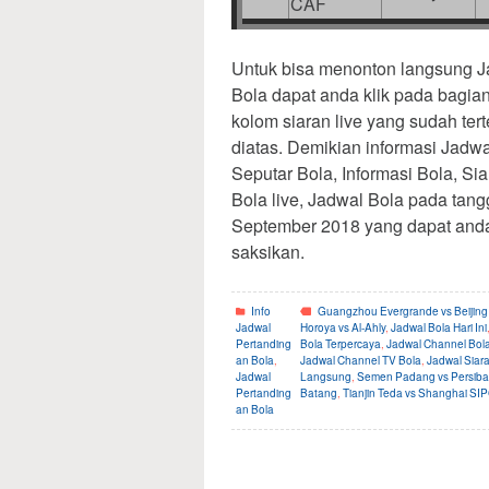
CAF
Untuk bisa menonton langsung 
Bola dapat anda klik pada bagia
kolom siaran live yang sudah tert
diatas. Demikian informasi Jadwa
Seputar Bola, Informasi Bola, Si
Bola live, Jadwal Bola pada tang
September 2018 yang dapat and
saksikan.
Info
Guangzhou Evergrande vs Beijin
Jadwal
Horoya vs Al-Ahly
,
Jadwal Bola Hari Ini
Pertanding
Bola Terpercaya
,
Jadwal Channel Bol
an Bola
,
Jadwal Channel TV Bola
,
Jadwal Siar
Jadwal
Langsung
,
Semen Padang vs Persiba
Pertanding
Batang
,
Tianjin Teda vs Shanghai SI
an Bola