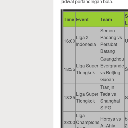
jadwal pertandingan bola.
S
Time
Event
Team
L
Semen
Liga 2
Padang vs
16:00
U
Indonesia
Persibat
Batang
Guangzhou
Liga Super
Evergrande
18:35
S
Tiongkok
vs Beijing
Guoan
Tianjin
Liga Super
Teda vs
18:35
S
Tiongkok
Shanghai
SIPG
Liga
Horoya vs
b
23:00
Champions
Al-Ahly
2