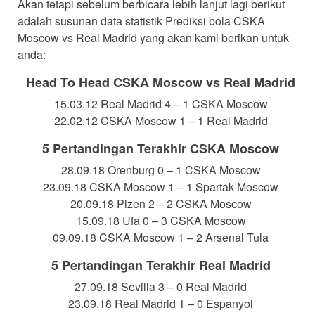
Akan tetapi sebelum berbicara lebih lanjut lagi berikut
adalah susunan data statistik Prediksi bola CSKA
Moscow vs Real Madrid yang akan kami berikan untuk
anda:
Head To Head CSKA Moscow vs Real Madrid
15.03.12 Real Madrid 4 – 1 CSKA Moscow
22.02.12 CSKA Moscow 1 – 1 Real Madrid
5 Pertandingan Terakhir CSKA Moscow
28.09.18 Orenburg 0 – 1 CSKA Moscow
23.09.18 CSKA Moscow 1 – 1 Spartak Moscow
20.09.18 Plzen 2 – 2 CSKA Moscow
15.09.18 Ufa 0 – 3 CSKA Moscow
09.09.18 CSKA Moscow 1 – 2 Arsenal Tula
5 Pertandingan Terakhir Real Madrid
27.09.18 Sevilla 3 – 0 Real Madrid
23.09.18 Real Madrid 1 – 0 Espanyol