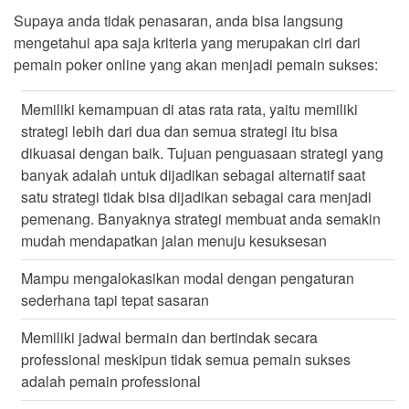
Supaya anda tidak penasaran, anda bisa langsung
mengetahui apa saja kriteria yang merupakan ciri dari
pemain poker online yang akan menjadi pemain sukses:
Memiliki kemampuan di atas rata rata, yaitu memiliki
strategi lebih dari dua dan semua strategi itu bisa
dikuasai dengan baik. Tujuan penguasaan strategi yang
banyak adalah untuk dijadikan sebagai alternatif saat
satu strategi tidak bisa dijadikan sebagai cara menjadi
pemenang. Banyaknya strategi membuat anda semakin
mudah mendapatkan jalan menuju kesuksesan
Mampu mengalokasikan modal dengan pengaturan
sederhana tapi tepat sasaran
Memiliki jadwal bermain dan bertindak secara
professional meskipun tidak semua pemain sukses
adalah pemain professional