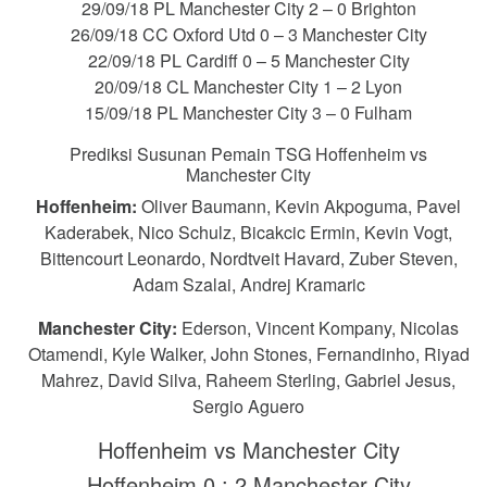
29/09/18 PL Manchester City 2 – 0 Brighton
26/09/18 CC Oxford Utd 0 – 3 Manchester City
22/09/18 PL Cardiff 0 – 5 Manchester City
20/09/18 CL Manchester City 1 – 2 Lyon
15/09/18 PL Manchester City 3 – 0 Fulham
Prediksi Susunan Pemain TSG Hoffenheim vs
Manchester City
Hoffenheim:
Oliver Baumann, Kevin Akpoguma, Pavel
Kaderabek, Nico Schulz, Bicakcic Ermin, Kevin Vogt,
Bittencourt Leonardo, Nordtveit Havard, Zuber Steven,
Adam Szalai, Andrej Kramaric
Manchester City:
Ederson, Vincent Kompany, Nicolas
Otamendi, Kyle Walker, John Stones, Fernandinho, Riyad
Mahrez, David Silva, Raheem Sterling, Gabriel Jesus,
Sergio Aguero
Hoffenheim vs Manchester City
Hoffenheim 0 : 2 Manchester City