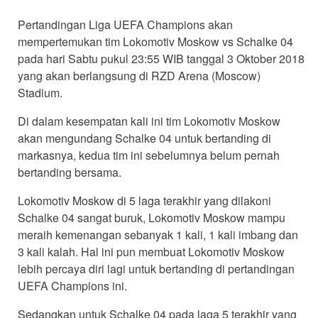
Pertandingan Liga UEFA Champions akan
mempertemukan tim Lokomotiv Moskow vs Schalke 04
pada hari Sabtu pukul 23:55 WIB tanggal 3 Oktober 2018
yang akan berlangsung di RZD Arena (Moscow)
Stadium.
Di dalam kesempatan kali ini tim Lokomotiv Moskow
akan mengundang Schalke 04 untuk bertanding di
markasnya, kedua tim ini sebelumnya belum pernah
bertanding bersama.
Lokomotiv Moskow di 5 laga terakhir yang dilakoni
Schalke 04 sangat buruk, Lokomotiv Moskow mampu
meraih kemenangan sebanyak 1 kali, 1 kali imbang dan
3 kali kalah. Hal ini pun membuat Lokomotiv Moskow
lebih percaya diri lagi untuk bertanding di pertandingan
UEFA Champions ini.
Sedangkan untuk Schalke 04 pada laga 5 terakhir yang