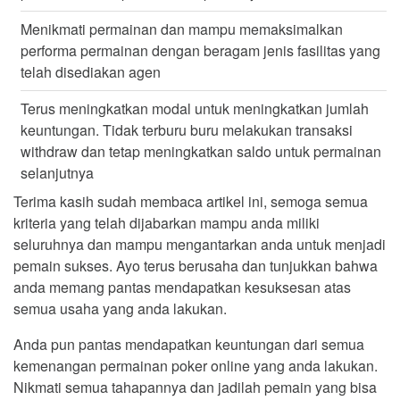
Menikmati permainan dan mampu memaksimalkan
performa permainan dengan beragam jenis fasilitas yang
telah disediakan agen
Terus meningkatkan modal untuk meningkatkan jumlah
keuntungan. Tidak terburu buru melakukan transaksi
withdraw dan tetap meningkatkan saldo untuk permainan
selanjutnya
Terima kasih sudah membaca artikel ini, semoga semua
kriteria yang telah dijabarkan mampu anda miliki
seluruhnya dan mampu mengantarkan anda untuk menjadi
pemain sukses. Ayo terus berusaha dan tunjukkan bahwa
anda memang pantas mendapatkan kesuksesan atas
semua usaha yang anda lakukan.
Anda pun pantas mendapatkan keuntungan dari semua
kemenangan permainan poker online yang anda lakukan.
Nikmati semua tahapannya dan jadilah pemain yang bisa