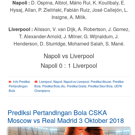
Napoli :
D. Ospina, Albiol, Mário Rui, K. Koulibaly, E.
Hysaj, Allan, P. Zieliński, Fabián Ruiz, José Callejón, L.
Insigne, A. Milik.
Liverpool :
Alisson, V. van Dijk, A. Robertson, J. Gomez,
T. Alexander-Arnold, J. Milner, G. Wijnaldum, J.
Henderson, D. Sturridge, Mohamed Salah, S. Mané.
Napoli
vs
Liverpool
Napoli
0 : 1
Liverpool
Info Prediksi
Liverpool
,
Napoli
,
Napoli vs Liverpool
,
Prediksi Akurat
,
Prediksi
Pertandingan
Bola
,
Prediksi Bola Jitu
,
Prediksi Gratis
,
Prediksi Skor Bola
,
UEFA
Bola
Champions
Prediksi Pertandingan Bola CSKA
Moscow vs Real Madrid 3 Oktober 2018