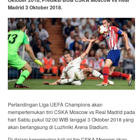
Madrid 3 Oktober 2018.
Pertandingan Liga UEFA Champions akan
mempertemukan tim CSKA Moscow vs Real Madrid pada
hari Sabtu pukul 02:00 WIB tanggal 3 Oktober 2018 yang
akan berlangsung di Luzhniki Arena Stadium.
Di dalam kesempatan kali ini tim CSKA Moscow akan