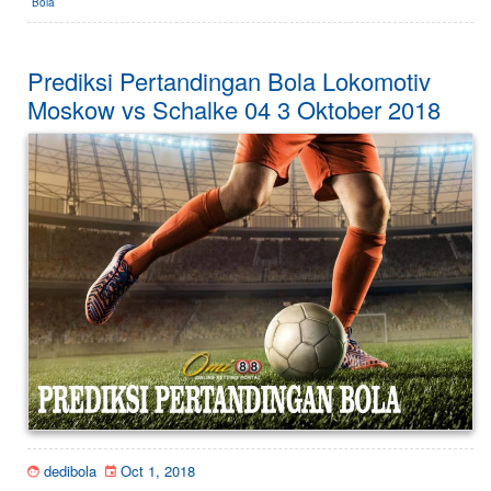
Bola
Prediksi Pertandingan Bola Lokomotiv
Moskow vs Schalke 04 3 Oktober 2018
dedibola
Oct 1, 2018