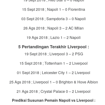
15 Sept 2018 ; Napoli 1 – 0 Fiorentina
03 Sept 2018 ; Sampdoria 3 – 0 Napoli
26 Ags 2018 ; Napoli 3 – 2 AC Milan
19 Ags 2018 ; Lazio 1 – 2 Napoli
5
Pertandingan Terakhir Liverpool
:
19 Sept 2018 ; Liverpool 3 – 2 PSG
15 Sept 2018 ; Tottenham 1 – 2 Liverpool
01 Sept 2018 ; Leicester City 1 – 2 Liverpool
25 Ags 2018 ; Liverpool 1 – 0 Brighton & Hove Albion
21 Ags 2018 ; Crystal Palace 0 – 2 Liverpool
Prediksi Susunan Pemain Napoli vs Liverpool :