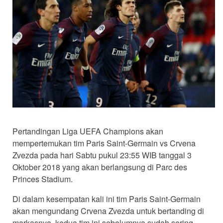
Pertandingan Liga UEFA Champions akan
mempertemukan tim Paris Saint-Germain vs Crvena
Zvezda pada hari Sabtu pukul 23:55 WIB tanggal 3
Oktober 2018 yang akan berlangsung di Parc des
Princes Stadium.
Di dalam kesempatan kali ini tim Paris Saint-Germain
akan mengundang Crvena Zvezda untuk bertanding di
markasnya, kedua tim ini sebelumnya sudah sering