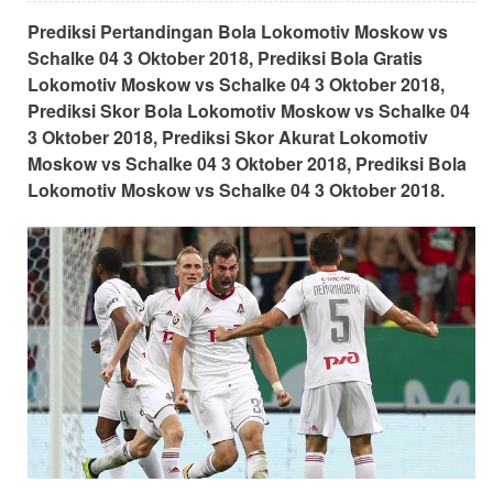
Prediksi Pertandingan Bola Lokomotiv Moskow vs
Schalke 04 3 Oktober 2018, Prediksi Bola Gratis
Lokomotiv Moskow vs Schalke 04 3 Oktober 2018,
Prediksi Skor Bola Lokomotiv Moskow vs Schalke 04
3 Oktober 2018, Prediksi Skor Akurat Lokomotiv
Moskow vs Schalke 04 3 Oktober 2018, Prediksi Bola
Lokomotiv Moskow vs Schalke 04 3 Oktober 2018.