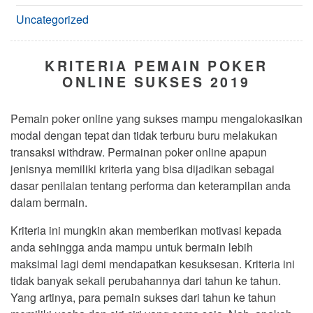
Uncategorized
KRITERIA PEMAIN POKER
ONLINE SUKSES 2019
Pemain poker online yang sukses mampu mengalokasikan
modal dengan tepat dan tidak terburu buru melakukan
transaksi withdraw. Permainan poker online apapun
jenisnya memiliki kriteria yang bisa dijadikan sebagai
dasar penilaian tentang performa dan keterampilan anda
dalam bermain.
Kriteria ini mungkin akan memberikan motivasi kepada
anda sehingga anda mampu untuk bermain lebih
maksimal lagi demi mendapatkan kesuksesan. Kriteria ini
tidak banyak sekali perubahannya dari tahun ke tahun.
Yang artinya, para pemain sukses dari tahun ke tahun