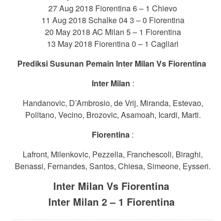
27 Aug 2018 Fiorentina 6 – 1 Chievo
11 Aug 2018 Schalke 04 3 – 0 Fiorentina
20 May 2018 AC Milan 5 – 1 Fiorentina
13 May 2018 Fiorentina 0 – 1 Cagliari
Prediksi Susunan Pemain Inter Milan Vs Fiorentina
Inter Milan
:
Handanovic, D’Ambrosio, de Vrij, Miranda, Estevao,
Politano, Vecino, Brozovic, Asamoah, Icardi, Marti.
Fiorentina
:
Lafront, Milenkovic, Pezzella, Franchescoli, Biraghi,
Benassi, Fernandes, Santos, Chiesa, Simeone, Eysseri.
Inter Milan Vs Fiorentina
Inter Milan 2
– 1 Fiorentina