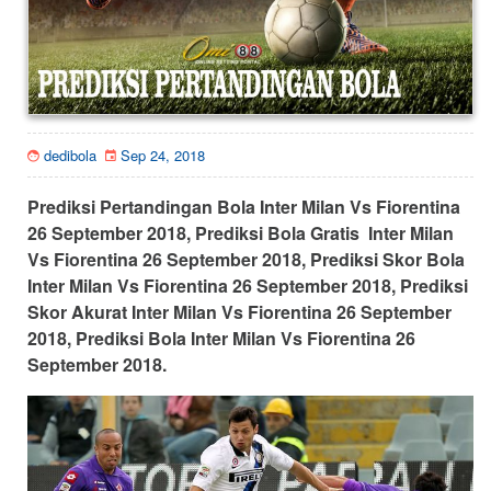
dedibola
Sep 24, 2018
Prediksi Pertandingan Bola Inter Milan Vs Fiorentina
26 September 2018, Prediksi Bola Gratis Inter Milan
Vs Fiorentina 26 September 2018, Prediksi Skor Bola
Inter Milan Vs Fiorentina 26 September 2018, Prediksi
Skor Akurat Inter Milan Vs Fiorentina 26 September
2018, Prediksi Bola Inter Milan Vs Fiorentina 26
September 2018.