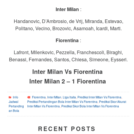
Inter Milan
:
Handanovic, D’Ambrosio, de Vrij, Miranda, Estevao,
Politano, Vecino, Brozovic, Asamoah, Icardi, Marti.
Fiorentina
:
Lafront, Milenkovic, Pezzella, Franchescoli, Biraghi,
Benassi, Fernandes, Santos, Chiesa, Simeone, Eysseri.
Inter Milan Vs Fiorentina
Inter Milan 2
– 1 Fiorentina
Info
Fiorentina
,
Inter Milan
,
Liga Italia
,
Prediksi Inter Milan Vs Fiorentina
,
Jadwal
Prediksi Pertandingan Bola Inter Milan Vs Fiorentina
,
Prediksi Skor Akurat
Pertanding
Inter Milan Vs Fiorentina
,
Prediksi Skor Bola Inter Milan Vs Fiorentina
an Bola
RECENT POSTS