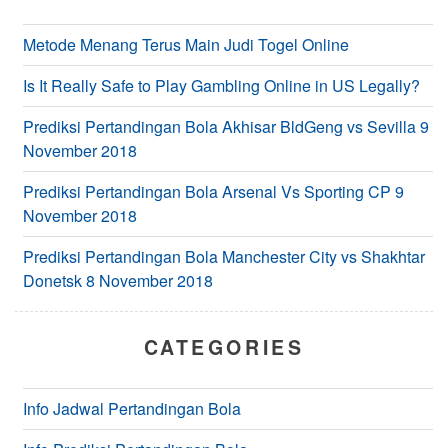
Metode Menang Terus Main Judi Togel Online
Is It Really Safe to Play Gambling Online in US Legally?
Prediksi Pertandingan Bola Akhisar BldGeng vs Sevilla 9
November 2018
Prediksi Pertandingan Bola Arsenal Vs Sporting CP 9
November 2018
Prediksi Pertandingan Bola Manchester City vs Shakhtar
Donetsk 8 November 2018
CATEGORIES
Info Jadwal Pertandingan Bola