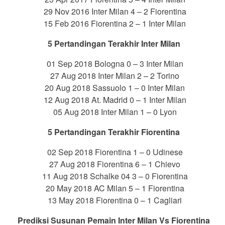
29 Nov 2016 Inter Milan 4 – 2 Fiorentina
15 Feb 2016 Fiorentina 2 – 1 Inter Milan
5 Pertandingan Terakhir Inter Milan
01 Sep 2018 Bologna 0 – 3 Inter Milan
27 Aug 2018 Inter Milan 2 – 2 Torino
20 Aug 2018 Sassuolo 1 – 0 Inter Milan
12 Aug 2018 At. Madrid 0 – 1 Inter Milan
05 Aug 2018 Inter Milan 1 – 0 Lyon
5 Pertandingan Terakhir Fiorentina
02 Sep 2018 Fiorentina 1 – 0 Udinese
27 Aug 2018 Fiorentina 6 – 1 Chievo
11 Aug 2018 Schalke 04 3 – 0 Fiorentina
20 May 2018 AC Milan 5 – 1 Fiorentina
13 May 2018 Fiorentina 0 – 1 Cagliari
Prediksi Susunan Pemain Inter Milan Vs Fiorentina