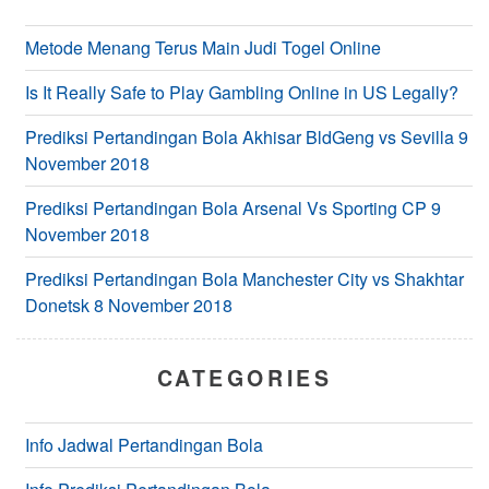
Metode Menang Terus Main Judi Togel Online
Is It Really Safe to Play Gambling Online in US Legally?
Prediksi Pertandingan Bola Akhisar BldGeng vs Sevilla 9
November 2018
Prediksi Pertandingan Bola Arsenal Vs Sporting CP 9
November 2018
Prediksi Pertandingan Bola Manchester City vs Shakhtar
Donetsk 8 November 2018
CATEGORIES
Info Jadwal Pertandingan Bola