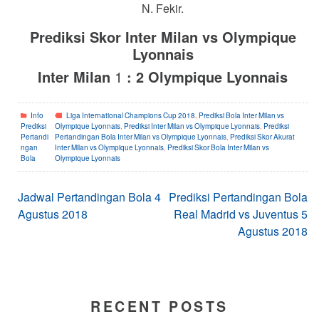
N. Fekir.
Prediksi Skor
Inter Milan vs Olympique
Lyonnais
Inter Milan
1
: 2
Olympique Lyonnais
Info
Liga International Champions Cup 2018
,
Prediksi Bola Inter Milan vs
Prediksi
Olympique Lyonnais
,
Prediksi Inter Milan vs Olympique Lyonnais
,
Prediksi
Pertandi
Pertandingan Bola Inter Milan vs Olympique Lyonnais
,
Prediksi Skor Akurat
ngan
Inter Milan vs Olympique Lyonnais
,
Prediksi Skor Bola Inter Milan vs
Bola
Olympique Lyonnais
Jadwal Pertandingan Bola 4
Prediksi Pertandingan Bola
Agustus 2018
Real Madrid vs Juventus 5
Agustus 2018
RECENT POSTS