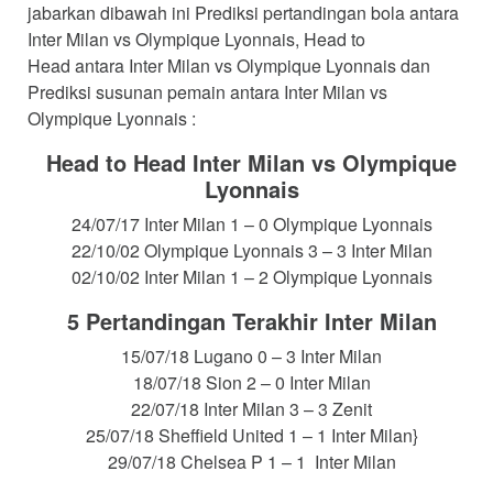
jabarkan dibawah ini Prediksi pertandingan bola antara
Inter Milan vs Olympique Lyonnais, Head to
Head antara Inter Milan vs Olympique Lyonnais dan
Prediksi susunan pemain antara Inter Milan vs
Olympique Lyonnais :
Head to Head Inter Milan vs Olympique
Lyonnais
24/07/17 Inter Milan 1 – 0 Olympique Lyonnais
22/10/02 Olympique Lyonnais 3 – 3 Inter Milan
02/10/02 Inter Milan 1 – 2 Olympique Lyonnais
5 Pertandingan Terakhir Inter Milan
15/07/18 Lugano 0 – 3 Inter Milan
18/07/18 Sion 2 – 0 Inter Milan
22/07/18 Inter Milan 3 – 3 Zenit
25/07/18 Sheffield United 1 – 1 Inter Milan}
29/07/18 Chelsea P 1 – 1 Inter Milan