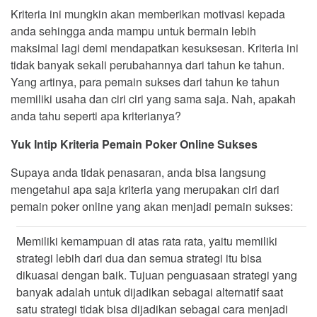
Kriteria ini mungkin akan memberikan motivasi kepada
anda sehingga anda mampu untuk bermain lebih
maksimal lagi demi mendapatkan kesuksesan. Kriteria ini
tidak banyak sekali perubahannya dari tahun ke tahun.
Yang artinya, para pemain sukses dari tahun ke tahun
memiliki usaha dan ciri ciri yang sama saja. Nah, apakah
anda tahu seperti apa kriterianya?
Yuk Intip Kriteria Pemain Poker Online Sukses
Supaya anda tidak penasaran, anda bisa langsung
mengetahui apa saja kriteria yang merupakan ciri dari
pemain poker online yang akan menjadi pemain sukses:
Memiliki kemampuan di atas rata rata, yaitu memiliki
strategi lebih dari dua dan semua strategi itu bisa
dikuasai dengan baik. Tujuan penguasaan strategi yang
banyak adalah untuk dijadikan sebagai alternatif saat
satu strategi tidak bisa dijadikan sebagai cara menjadi