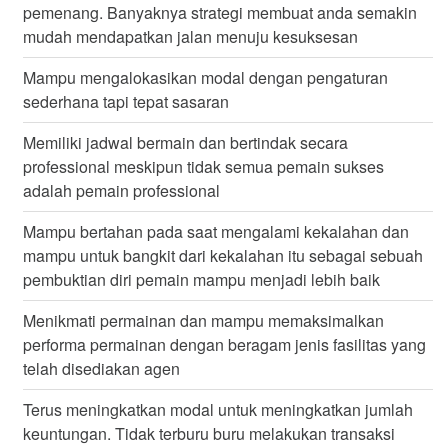
pemenang. Banyaknya strategi membuat anda semakin
mudah mendapatkan jalan menuju kesuksesan
Mampu mengalokasikan modal dengan pengaturan
sederhana tapi tepat sasaran
Memiliki jadwal bermain dan bertindak secara
professional meskipun tidak semua pemain sukses
adalah pemain professional
Mampu bertahan pada saat mengalami kekalahan dan
mampu untuk bangkit dari kekalahan itu sebagai sebuah
pembuktian diri pemain mampu menjadi lebih baik
Menikmati permainan dan mampu memaksimalkan
performa permainan dengan beragam jenis fasilitas yang
telah disediakan agen
Terus meningkatkan modal untuk meningkatkan jumlah
keuntungan. Tidak terburu buru melakukan transaksi