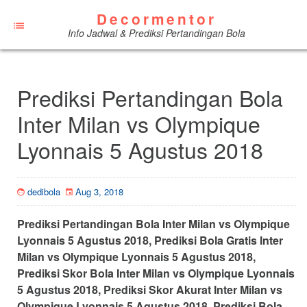
Decormentor
Info Jadwal & Prediksi Pertandingan Bola
Prediksi Pertandingan Bola
Inter Milan vs Olympique
Lyonnais 5 Agustus 2018
dedibola
Aug 3, 2018
Prediksi Pertandingan Bola Inter Milan vs Olympique
Lyonnais 5 Agustus 2018, Prediksi Bola Gratis Inter
Milan vs Olympique Lyonnais 5 Agustus 2018,
Prediksi Skor Bola Inter Milan vs Olympique Lyonnais
5 Agustus 2018, Prediksi Skor Akurat Inter Milan vs
Olympique Lyonnais 5 Agustus 2018, Prediksi Bola