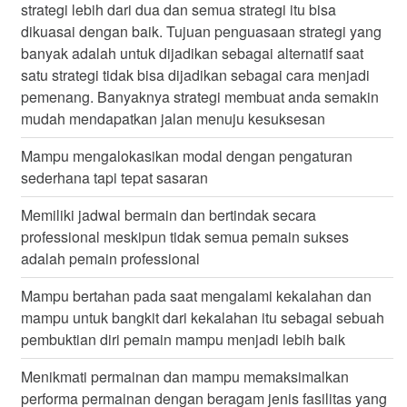
strategi lebih dari dua dan semua strategi itu bisa
dikuasai dengan baik. Tujuan penguasaan strategi yang
banyak adalah untuk dijadikan sebagai alternatif saat
satu strategi tidak bisa dijadikan sebagai cara menjadi
pemenang. Banyaknya strategi membuat anda semakin
mudah mendapatkan jalan menuju kesuksesan
Mampu mengalokasikan modal dengan pengaturan
sederhana tapi tepat sasaran
Memiliki jadwal bermain dan bertindak secara
professional meskipun tidak semua pemain sukses
adalah pemain professional
Mampu bertahan pada saat mengalami kekalahan dan
mampu untuk bangkit dari kekalahan itu sebagai sebuah
pembuktian diri pemain mampu menjadi lebih baik
Menikmati permainan dan mampu memaksimalkan
performa permainan dengan beragam jenis fasilitas yang