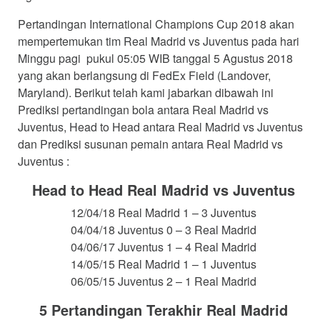
Pertandingan International Champions Cup 2018 akan
mempertemukan tim Real Madrid vs Juventus pada hari
Minggu pagi pukul 05:05 WIB tanggal 5 Agustus 2018
yang akan berlangsung di FedEx Field (Landover,
Maryland). Berikut telah kami jabarkan dibawah ini
Prediksi pertandingan bola antara Real Madrid vs
Juventus, Head to Head antara Real Madrid vs Juventus
dan Prediksi susunan pemain antara Real Madrid vs
Juventus :
Head to Head Real Madrid vs Juventus
12/04/18 Real Madrid 1 – 3 Juventus
04/04/18 Juventus 0 – 3 Real Madrid
04/06/17 Juventus 1 – 4 Real Madrid
14/05/15 Real Madrid 1 – 1 Juventus
06/05/15 Juventus 2 – 1 Real Madrid
5 Pertandingan Terakhir Real Madrid