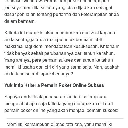
transaksi withdraw. Permainan poker online apapun
jenisnya memiliki kriteria yang bisa dijadikan sebagai
dasar penilaian tentang performa dan keterampilan anda
dalam bermain.
Kriteria ini mungkin akan memberikan motivasi kepada
anda sehingga anda mampu untuk bermain lebih
maksimal lagi demi mendapatkan kesuksesan. Kriteria ini
tidak banyak sekali perubahannya dari tahun ke tahun.
Yang artinya, para pemain sukses dari tahun ke tahun
memiliki usaha dan ciri ciri yang sama saja. Nah, apakah
anda tahu seperti apa kriterianya?
Yuk Intip Kriteria Pemain Poker Online Sukses
Supaya anda tidak penasaran, anda bisa langsung
mengetahui apa saja kriteria yang merupakan ciri dari
pemain poker online yang akan menjadi pemain sukses:
Memiliki kemampuan di atas rata rata, yaitu memiliki