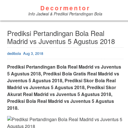
Decormentor
Info Jadwal & Prediksi Pertandingan Bola
Prediksi Pertandingan Bola Real
Madrid vs Juventus 5 Agustus 2018
dedibola
Aug 3, 2018
Prediksi Pertandingan Bola Real Madrid vs Juventus
5 Agustus 2018, Prediksi Bola Gratis Real Madrid vs
Juventus 5 Agustus 2018, Prediksi Skor Bola Real
Madrid vs Juventus 5 Agustus 2018, Prediksi Skor
Akurat Real Madrid vs Juventus 5 Agustus 2018,
Prediksi Bola Real Madrid vs Juventus 5 Agustus
2018.