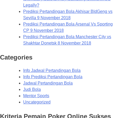
Legally?
Prediksi Pertandingan Bola Akhisar BldGeng vs
Sevilla 9 November 2018
Prediksi Pertandingan Bola Arsenal Vs Sporting
CP 9 November 2018
Prediksi Pertandingan Bola Manchester City vs
Shakhtar Donetsk 8 November 2018
Categories
Info Jadwal Pertandingan Bola
Info Prediksi Pertandingan Bola
Jadwal Pertandingan Bola
Judi Bola
Mentor Sports
Uncategorized
Kriteria Pemain Poker Online Sukses