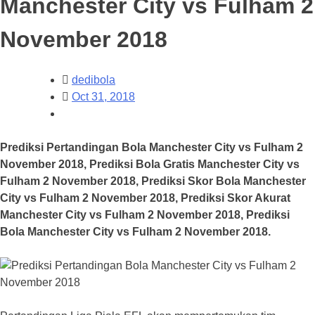
Manchester City vs Fulham 2
November 2018
dedibola
Oct 31, 2018
Prediksi Pertandingan Bola Manchester City vs Fulham 2
November 2018, Prediksi Bola Gratis Manchester City vs
Fulham 2 November 2018, Prediksi Skor Bola Manchester
City vs Fulham 2 November 2018, Prediksi Skor Akurat
Manchester City vs Fulham 2 November 2018, Prediksi
Bola Manchester City vs Fulham 2 November 2018.